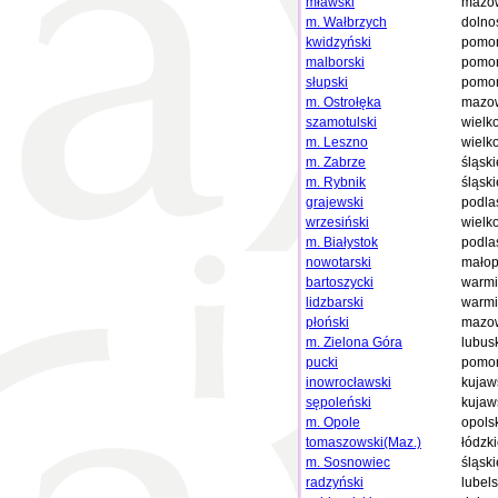
mławski
mazow
m. Wałbrzych
dolno
kwidzyński
pomor
malborski
pomor
słupski
pomor
m. Ostrołęka
mazow
szamotulski
wielk
m. Leszno
wielk
m. Zabrze
śląski
m. Rybnik
śląski
grajewski
podla
wrzesiński
wielk
m. Białystok
podla
nowotarski
małop
bartoszycki
warmi
lidzbarski
warmi
płoński
mazow
m. Zielona Góra
lubus
pucki
pomor
inowrocławski
kujaw
sępoleński
kujaw
m. Opole
opols
tomaszowski(Maz.)
łódzk
m. Sosnowiec
śląski
radzyński
lubels