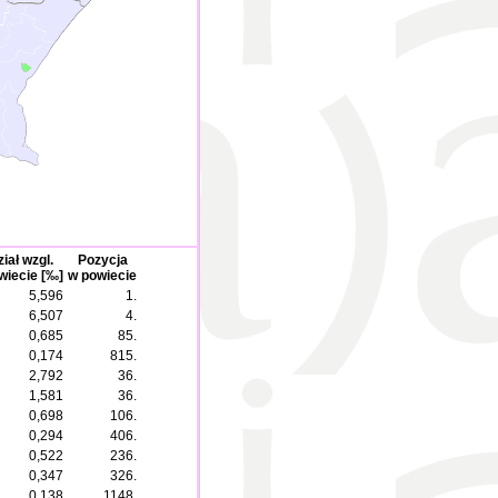
iał wzgl.
Pozycja
wiecie [‰]
w powiecie
5,596
1.
6,507
4.
0,685
85.
0,174
815.
2,792
36.
1,581
36.
0,698
106.
0,294
406.
0,522
236.
0,347
326.
0,138
1148.