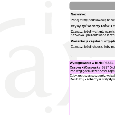
Nazwisko:
Podaj formę podstawową nazwis
Czy łączyć warianty żeński i 
Zaznacz, jeżeli warianty nazwi
nazwisko i prezentowane łączni
Prezentacja częstości względ
Zaznacz, jeżeli chcesz, żeby 
Występowanie w bazie PESEL
Ossowski/Ossowska
: 6837 (ko
Pod względem liczebności zajmu
Żeby zobaczyć szczegóły, wskaż
Dwukliknij - zobaczysz statystyki