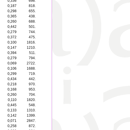
0,336
698.
0,187
818.
0,298
655.
0,365
438.
0,260
688.
0,442
501.
0,279
744.
0,372
475.
0,100
1816.
0,147
1210.
0,394
511.
0,279
794.
0,069
2722.
0,106
1688.
0,299
719.
0,434
442.
0,218
970.
0,168
953.
0,260
704.
0,110
1820.
0,445
548.
0,133
1310.
0,142
1399.
0,071
2847.
0,258
872.