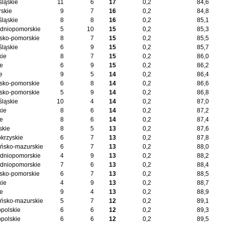
śląskie
11
6
17
0,2
84,6
skie
9
7
16
0,2
84,8
śląskie
8
8
16
0,2
85,1
dniopomorskie
5
10
15
0,2
85,3
sko-pomorskie
8
7
15
0,2
85,5
śląskie
6
9
15
0,2
85,7
kie
8
7
15
0,2
86,0
ie
6
9
15
0,2
86,2
e
9
5
14
0,2
86,4
sko-pomorskie
6
8
14
0,2
86,6
sko-pomorskie
5
9
14
0,2
86,8
śląskie
10
4
14
0,2
87,0
kie
8
6
14
0,2
87,2
ie
8
6
14
0,2
87,4
skie
8
5
13
0,2
87,6
okrzyskie
6
7
13
0,2
87,8
ńsko-mazurskie
6
7
13
0,2
88,0
dniopomorskie
4
9
13
0,2
88,2
dniopomorskie
7
6
13
0,2
88,4
sko-pomorskie
6
7
13
0,2
88,5
kie
4
9
13
0,2
88,7
ie
9
4
13
0,2
88,9
ńsko-mazurskie
5
7
12
0,2
89,1
opolskie
6
6
12
0,2
89,3
opolskie
6
6
12
0,2
89,5