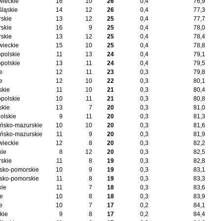
ieckie
16
10
26
0,4
76,9
śląskie
14
12
26
0,4
77,3
skie
13
12
25
0,4
77,7
skie
16
9
25
0,4
78,0
skie
13
12
25
0,4
78,4
ieckie
15
10
25
0,4
78,8
opolskie
11
13
24
0,4
79,1
opolskie
13
11
24
0,4
79,5
e
12
11
23
0,3
79,8
e
12
10
22
0,3
80,1
skie
11
10
21
0,3
80,4
opolskie
10
11
21
0,3
80,8
skie
13
7
20
0,3
81,0
olskie
9
11
20
0,3
81,3
ńsko-mazurskie
10
10
20
0,3
81,6
ńsko-mazurskie
11
9
20
0,3
81,9
ieckie
12
8
20
0,3
82,2
kie
8
12
20
0,3
82,5
skie
11
8
19
0,3
82,8
sko-pomorskie
10
9
19
0,3
83,1
sko-pomorskie
11
8
19
0,3
83,3
kie
11
7
18
0,3
83,6
ie
10
8
18
0,3
83,9
e
10
7
17
0,2
84,1
kie
9
8
17
0,2
84,4