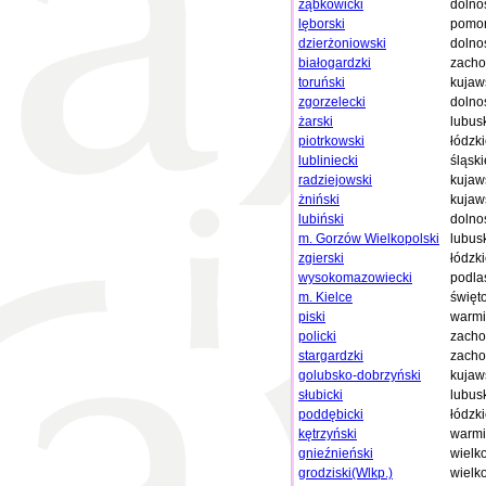
ząbkowicki
dolno
lęborski
pomor
dzierżoniowski
dolno
białogardzki
zacho
toruński
kujaw
zgorzelecki
dolno
żarski
lubus
piotrkowski
łódzk
lubliniecki
śląski
radziejowski
kujaw
żniński
kujaw
lubiński
dolno
m. Gorzów Wielkopolski
lubus
zgierski
łódzk
wysokomazowiecki
podla
m. Kielce
święt
piski
warmi
policki
zacho
stargardzki
zacho
golubsko-dobrzyński
kujaw
słubicki
lubus
poddębicki
łódzk
kętrzyński
warmi
gnieźnieński
wielk
grodziski(Wlkp.)
wielk