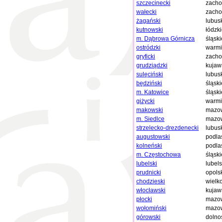
szczecinecki
zacho
wałecki
zacho
żagański
lubus
kutnowski
łódzk
m. Dąbrowa Górnicza
śląski
ostródzki
warmi
gryficki
zacho
grudziądzki
kujaw
sulęciński
lubus
będziński
śląski
m. Katowice
śląski
giżycki
warmi
makowski
mazow
m. Siedlce
mazow
strzelecko-drezdenecki
lubus
augustowski
podla
kolneński
podla
m. Częstochowa
śląski
lubelski
lubels
prudnicki
opols
chodzieski
wielk
włocławski
kujaw
płocki
mazow
wołomiński
mazow
górowski
dolno