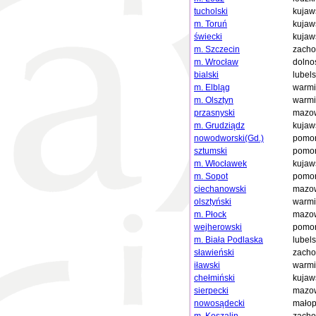
tucholski
kujaw
m. Toruń
kujaw
świecki
kujaw
m. Szczecin
zacho
m. Wrocław
dolno
bialski
lubels
m. Elbląg
warmi
m. Olsztyn
warmi
przasnyski
mazow
m. Grudziądz
kujaw
nowodworski(Gd.)
pomor
sztumski
pomor
m. Włocławek
kujaw
m. Sopot
pomor
ciechanowski
mazow
olsztyński
warmi
m. Płock
mazow
wejherowski
pomor
m. Biała Podlaska
lubels
sławieński
zacho
iławski
warmi
chełmiński
kujaw
sierpecki
mazow
nowosądecki
małop