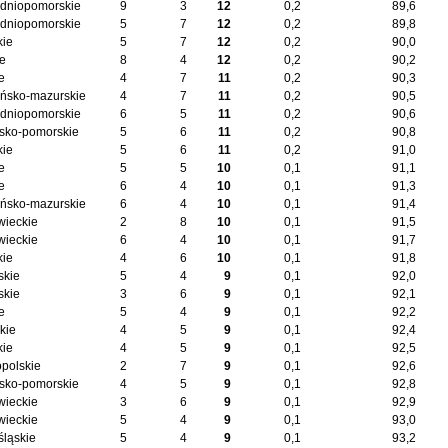
dniopomorskie
9
3
12
0,2
89,6
dniopomorskie
5
7
12
0,2
89,8
kie
5
7
12
0,2
90,0
ie
8
4
12
0,2
90,2
e
4
7
11
0,2
90,3
ńsko-mazurskie
4
7
11
0,2
90,5
dniopomorskie
6
5
11
0,2
90,6
sko-pomorskie
5
6
11
0,2
90,8
kie
5
6
11
0,2
91,0
e
5
5
10
0,1
91,1
e
6
4
10
0,1
91,3
ńsko-mazurskie
6
4
10
0,1
91,4
ieckie
2
8
10
0,1
91,5
ieckie
6
4
10
0,1
91,7
kie
4
6
10
0,1
91,8
skie
5
4
9
0,1
92,0
skie
3
6
9
0,1
92,1
e
5
4
9
0,1
92,2
kie
4
5
9
0,1
92,4
kie
4
5
9
0,1
92,5
opolskie
2
7
9
0,1
92,6
sko-pomorskie
4
5
9
0,1
92,8
ieckie
3
6
9
0,1
92,9
ieckie
5
4
9
0,1
93,0
śląskie
5
4
9
0,1
93,2