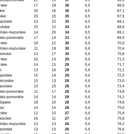
dniopomorskie
22
15
37
0,5
66,0
skie
17
19
36
0,5
66,5
kie
20
16
36
0,5
67,1
skie
20
15
35
0,5
67,6
opolskie
13
22
35
0,5
68,1
olskie
22
12
34
0,5
68,6
ńsko-mazurskie
14
20
34
0,5
69,1
sko-pomorskie
17
14
31
0,5
69,5
skie
18
12
30
0,4
70,0
ńsko-mazurskie
11
19
30
0,4
70,4
ieckie
13
17
30
0,4
70,8
skie
16
13
29
0,4
71,3
skie
14
15
29
0,4
71,7
e
13
16
29
0,4
72,1
opolskie
15
14
29
0,4
72,5
okrzyskie
15
13
28
0,4
73,0
opolskie
13
15
28
0,4
73,4
sko-pomorskie
11
17
28
0,4
73,8
sko-pomorskie
14
14
28
0,4
74,2
śląskie
18
10
28
0,4
74,6
kie
14
14
28
0,4
75,0
skie
12
15
27
0,4
75,4
ieckie
16
11
27
0,4
75,8
ńsko-mazurskie
13
13
26
0,4
76,2
opolskie
13
13
26
0,4
76,6