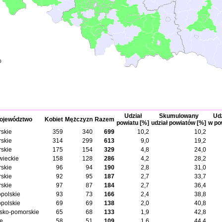
0
Udział
Skumulowany
Udz
ojewództwo
Kobiet
Mężczyzn
Razem
powiatu [%]
udział powiatów [%]
w po
skie
359
340
699
10,2
10,2
skie
314
299
613
9,0
19,2
skie
175
154
329
4,8
24,0
ieckie
158
128
286
4,2
28,2
skie
96
94
190
2,8
31,0
skie
92
95
187
2,7
33,7
skie
97
87
184
2,7
36,4
opolskie
93
73
166
2,4
38,8
opolskie
69
69
138
2,0
40,8
sko-pomorskie
65
68
133
1,9
42,8
ie
58
51
109
1,6
44,4