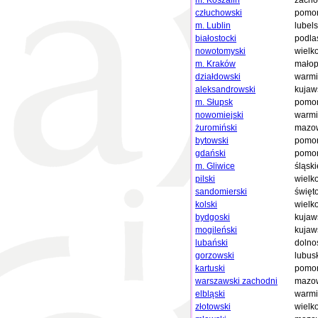
m. Koszalin
zacho
człuchowski
pomor
m. Lublin
lubels
białostocki
podla
nowotomyski
wielk
m. Kraków
małop
działdowski
warmi
aleksandrowski
kujaw
m. Słupsk
pomor
nowomiejski
warmi
żuromiński
mazow
bytowski
pomor
gdański
pomor
m. Gliwice
śląski
pilski
wielk
sandomierski
święt
kolski
wielk
bydgoski
kujaw
mogileński
kujaw
lubański
dolno
gorzowski
lubus
kartuski
pomor
warszawski zachodni
mazow
elbląski
warmi
złotowski
wielk