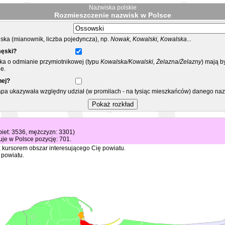
Nazwiska polskie
Rozmieszczenie nazwisk w Polsce
ka (mianownik, liczba pojedyncza), np.
Nowak, Kowalski, Kowalska...
męski?
ska o odmianie przymiotnikowej (typu
Kowalska/Kowalski, Żelazna/Żelazny
) mają b
e.
nej?
mapa ukazywała względny udział (w promilach - na tysiąc mieszkańców) danego na
biet: 3536, mężczyzn: 3301)
je w Polsce pozycję: 701.
 kursorem obszar interesującego Cię powiatu.
 powiatu.