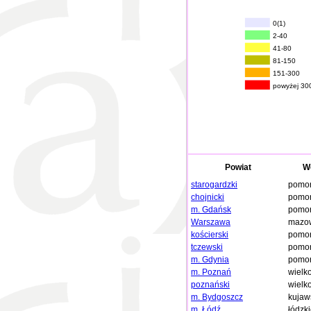
0(1)
2-40
41-80
81-150
151-300
powyżej 30
Powiat
W
starogardzki
pomor
chojnicki
pomor
m. Gdańsk
pomor
Warszawa
mazow
kościerski
pomor
tczewski
pomor
m. Gdynia
pomor
m. Poznań
wielk
poznański
wielk
m. Bydgoszcz
kujaw
m. Łódź
łódzk