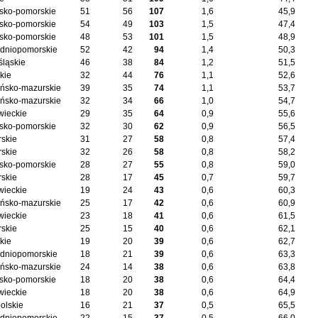
sko-pomorskie
51
56
107
1,6
45,9
sko-pomorskie
54
49
103
1,5
47,4
sko-pomorskie
48
53
101
1,5
48,9
dniopomorskie
52
42
94
1,4
50,3
śląskie
46
38
84
1,2
51,5
kie
32
44
76
1,1
52,6
ńsko-mazurskie
39
35
74
1,1
53,7
ńsko-mazurskie
32
34
66
1,0
54,7
ieckie
29
35
64
0,9
55,6
sko-pomorskie
32
30
62
0,9
56,5
skie
31
27
58
0,8
57,4
skie
32
26
58
0,8
58,2
sko-pomorskie
28
27
55
0,8
59,0
skie
28
17
45
0,7
59,7
ieckie
19
24
43
0,6
60,3
ńsko-mazurskie
25
17
42
0,6
60,9
ieckie
23
18
41
0,6
61,5
skie
25
15
40
0,6
62,1
kie
19
20
39
0,6
62,7
dniopomorskie
18
21
39
0,6
63,3
ńsko-mazurskie
24
14
38
0,6
63,8
sko-pomorskie
18
20
38
0,6
64,4
ieckie
18
20
38
0,6
64,9
olskie
16
21
37
0,5
65,5