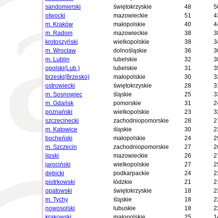
sandomierski
świętokrzyskie
48
5
otwocki
mazowieckie
51
4
m. Kraków
małopolskie
40
4
m. Radom
mazowieckie
38
3
krotoszyński
wielkopolskie
38
3
m. Wrocław
dolnośląskie
36
3
m. Lublin
lubelskie
32
3
opolski(Lub.)
lubelskie
31
3
brzeski(Brzesko)
małopolskie
30
3
ostrowiecki
świętokrzyskie
28
3
m. Sosnowiec
śląskie
25
3
m. Gdańsk
pomorskie
31
2
poznański
wielkopolskie
23
3
szczecinecki
zachodniopomorskie
28
2
m. Katowice
śląskie
30
2
bocheński
małopolskie
24
2
m. Szczecin
zachodniopomorskie
27
2
lipski
mazowieckie
26
2
jarociński
wielkopolskie
27
2
dębicki
podkarpackie
24
2
piotrkowski
łódzkie
21
2
opatowski
świętokrzyskie
18
2
m. Tychy
śląskie
18
2
nowosolski
lubuskie
18
2
krakowski
małopolskie
25
1