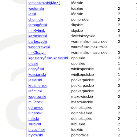
tomaszowski(Maz.)
łódzkie
1
wieluński
łódzkie
2
łaski
łódzkie
2
chojnicki
pomorskie
2
tarnogórski
śląskie
2
m. Rybnik
śląskie
2
kazimierski
świętokrzyskie
3
bartoszycki
warmińsko-mazurskie
3
węgorzewski
warmińsko-mazurskie
1
m. Olsztyn
warmińsko-mazurskie
3
kędzierzyńsko-kozielski
opolskie
3
oleski
opolskie
1
gostyński
wielkopolskie
3
kościański
wielkopolskie
1
jasielski
podkarpackie
2
krośnieński
podkarpackie
3
łańcucki
podkarpackie
2
węgrowski
mazowieckie
3
m. Płock
mazowieckie
1
górowski
dolnośląskie
2
lubański
dolnośląskie
2
milicki
dolnośląskie
2
słubicki
lubuskie
2
brzeziński
łódzkie
1
bytowski
pomorskie
2