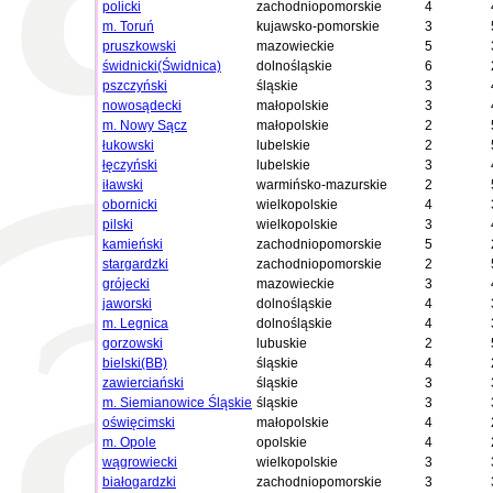
policki
zachodniopomorskie
4
m. Toruń
kujawsko-pomorskie
3
pruszkowski
mazowieckie
5
świdnicki(Świdnica)
dolnośląskie
6
pszczyński
śląskie
3
nowosądecki
małopolskie
3
m. Nowy Sącz
małopolskie
2
łukowski
lubelskie
2
łęczyński
lubelskie
3
iławski
warmińsko-mazurskie
2
obornicki
wielkopolskie
4
pilski
wielkopolskie
3
kamieński
zachodniopomorskie
5
stargardzki
zachodniopomorskie
2
grójecki
mazowieckie
3
jaworski
dolnośląskie
4
m. Legnica
dolnośląskie
4
gorzowski
lubuskie
2
bielski(BB)
śląskie
4
zawierciański
śląskie
3
m. Siemianowice Śląskie
śląskie
3
oświęcimski
małopolskie
4
m. Opole
opolskie
4
wągrowiecki
wielkopolskie
3
białogardzki
zachodniopomorskie
3