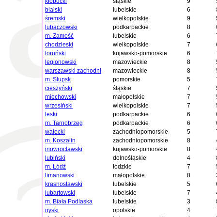
kłobucki
śląskie
9
bialski
lubelskie
6
śremski
wielkopolskie
9
lubaczowski
podkarpackie
8
m. Zamość
lubelskie
6
chodzieski
wielkopolskie
7
toruński
kujawsko-pomorskie
6
legionowski
mazowieckie
8
warszawski zachodni
mazowieckie
8
m. Słupsk
pomorskie
5
cieszyński
śląskie
7
miechowski
małopolskie
7
wrzesiński
wielkopolskie
7
leski
podkarpackie
6
m. Tarnobrzeg
podkarpackie
6
wałecki
zachodniopomorskie
5
m. Koszalin
zachodniopomorskie
8
inowrocławski
kujawsko-pomorskie
8
lubiński
dolnośląskie
4
m. Łódź
łódzkie
7
limanowski
małopolskie
8
krasnostawski
lubelskie
5
lubartowski
lubelskie
7
m. Biała Podlaska
lubelskie
3
nyski
opolskie
4