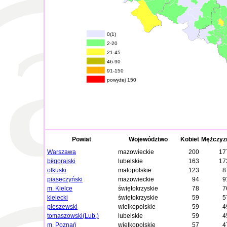
0(1)
2-20
21-45
46-90
91-150
powyżej 150
Powiat
Województwo
Kobiet
Mężczyz
Warszawa
mazowieckie
200
17
biłgorajski
lubelskie
163
17
olkuski
małopolskie
123
8
piaseczyński
mazowieckie
94
9
m. Kielce
świętokrzyskie
78
7
kielecki
świętokrzyskie
59
5
pleszewski
wielkopolskie
59
4
tomaszowski(Lub.)
lubelskie
59
4
m. Poznań
wielkopolskie
57
4