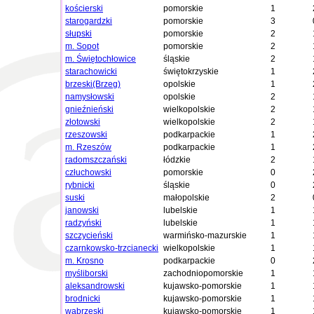
kościerski
pomorskie
1
starogardzki
pomorskie
3
słupski
pomorskie
2
m. Sopot
pomorskie
2
m. Świętochłowice
śląskie
2
starachowicki
świętokrzyskie
1
brzeski(Brzeg)
opolskie
1
namysłowski
opolskie
2
gnieźnieński
wielkopolskie
2
złotowski
wielkopolskie
2
rzeszowski
podkarpackie
1
m. Rzeszów
podkarpackie
1
radomszczański
łódzkie
2
człuchowski
pomorskie
0
rybnicki
śląskie
0
suski
małopolskie
2
janowski
lubelskie
1
radzyński
lubelskie
1
szczycieński
warmińsko-mazurskie
1
czarnkowsko-trzcianecki
wielkopolskie
1
m. Krosno
podkarpackie
0
myśliborski
zachodniopomorskie
1
aleksandrowski
kujawsko-pomorskie
1
brodnicki
kujawsko-pomorskie
1
wąbrzeski
kujawsko-pomorskie
1