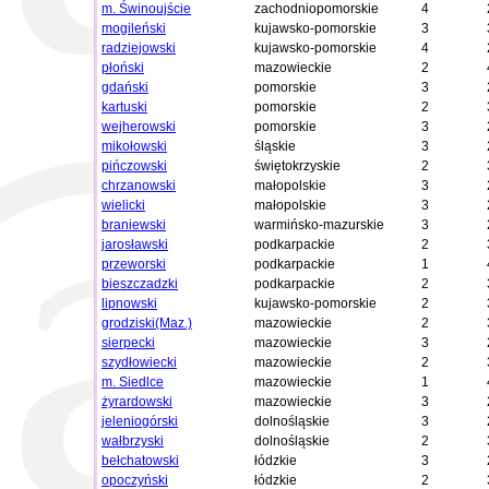
m. Świnoujście
zachodniopomorskie
4
mogileński
kujawsko-pomorskie
3
radziejowski
kujawsko-pomorskie
4
płoński
mazowieckie
2
gdański
pomorskie
3
kartuski
pomorskie
2
wejherowski
pomorskie
3
mikołowski
śląskie
3
pińczowski
świętokrzyskie
2
chrzanowski
małopolskie
3
wielicki
małopolskie
3
braniewski
warmińsko-mazurskie
3
jarosławski
podkarpackie
2
przeworski
podkarpackie
1
bieszczadzki
podkarpackie
2
lipnowski
kujawsko-pomorskie
2
grodziski(Maz.)
mazowieckie
2
sierpecki
mazowieckie
3
szydłowiecki
mazowieckie
2
m. Siedlce
mazowieckie
1
żyrardowski
mazowieckie
3
jeleniogórski
dolnośląskie
3
wałbrzyski
dolnośląskie
2
bełchatowski
łódzkie
3
opoczyński
łódzkie
2