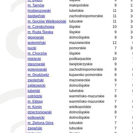
m. Bytom
śląskie
9
1
m. Tarnów
małopolskie
9
1
hrubieszowski
lubelskie
11
1
świdwiński
zachodniopomorskie
11
1
m. Gorzów Wielkopolski
lubuskie
11
1
m. Częstochowa
śląskie
10
1
m. Ruda Śląska
śląskie
9
1
głogowski
dolnośląskie
9
1
wołomiński
mazowieckie
12
pucki
pomorskie
7
1
m. Chorzów
śląskie
9
mielecki
podkarpackie
10
staszowski
świętokrzyskie
9
goleniowski
zachodniopomorskie
8
m. Grudziądz
kujawsko-pomorskie
8
zwoleński
mazowieckie
9
ząbkowicki
dolnośląskie
7
lubelski
lubelskie
7
ostródzki
warmińsko-mazurskie
8
m. Elbląg
warmińsko-mazurskie
7
m. Konin
wielkopolskie
9
dzierżoniowski
dolnośląskie
8
polkowicki
dolnośląskie
7
m. Zielona Góra
lubuskie
7
żagański
lubuskie
7