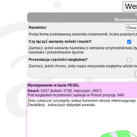
Wer
Rozmieszc
Nazwisko:
Podaj formę podstawową nazwiska (mianownik, liczba pojedyncz
Czy łączyć warianty żeński i męski?
Zaznacz, jeżeli warianty nazwiska o odmianie przymiotnikowej (t
nazwisko i prezentowane łącznie.
Prezentacja częstości względnej?
Zaznacz, jeżeli chcesz, żeby mapa ukazywała względny udział (
Występowanie w bazie PESEL
Osuch
: 5337 (kobiet: 2730, mężczyzn: 2607)
Pod względem liczebności zajmuje w Polsce pozycję: 949.
Żeby zobaczyć szczegóły, wskaż kursorem obszar interesującego 
Dwukliknij - zobaczysz statystyki powiatu.