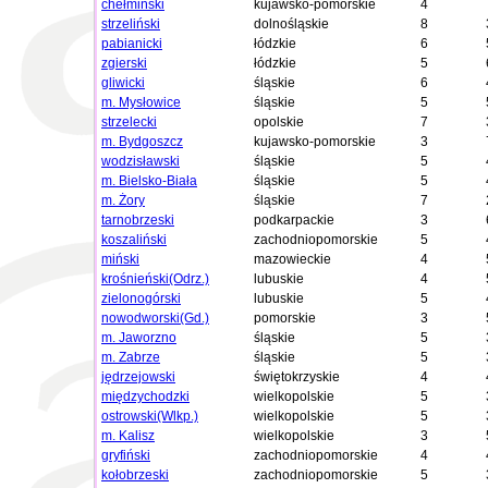
chełmiński
kujawsko-pomorskie
4
strzeliński
dolnośląskie
8
pabianicki
łódzkie
6
zgierski
łódzkie
5
gliwicki
śląskie
6
m. Mysłowice
śląskie
5
strzelecki
opolskie
7
m. Bydgoszcz
kujawsko-pomorskie
3
wodzisławski
śląskie
5
m. Bielsko-Biała
śląskie
5
m. Żory
śląskie
7
tarnobrzeski
podkarpackie
3
koszaliński
zachodniopomorskie
5
miński
mazowieckie
4
krośnieński(Odrz.)
lubuskie
4
zielonogórski
lubuskie
5
nowodworski(Gd.)
pomorskie
3
m. Jaworzno
śląskie
5
m. Zabrze
śląskie
5
jędrzejowski
świętokrzyskie
4
międzychodzki
wielkopolskie
5
ostrowski(Wlkp.)
wielkopolskie
5
m. Kalisz
wielkopolskie
3
gryfiński
zachodniopomorskie
4
kołobrzeski
zachodniopomorskie
5