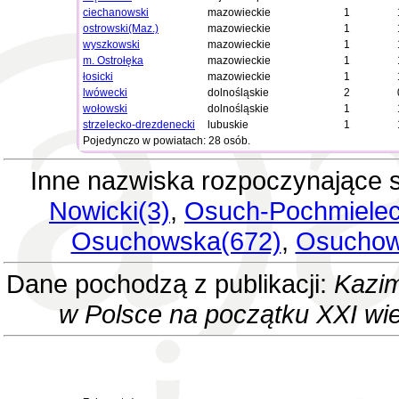
ciechanowski
mazowieckie
1
ostrowski(Maz.)
mazowieckie
1
wyszkowski
mazowieckie
1
m. Ostrołęka
mazowieckie
1
łosicki
mazowieckie
1
lwówecki
dolnośląskie
2
wołowski
dolnośląskie
1
strzelecko-drezdenecki
lubuskie
1
Pojedynczo w powiatach: 28 osób.
Inne nazwiska rozpoczynające 
Nowicki(3)
,
Osuch-Pochmielec
Osuchowska(672)
,
Osuchow
Dane pochodzą z publikacji:
Kazim
w Polsce na początku XXI wi