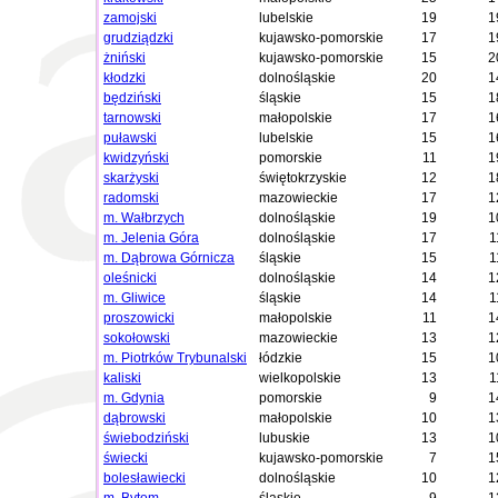
zamojski
lubelskie
19
1
grudziądzki
kujawsko-pomorskie
17
1
żniński
kujawsko-pomorskie
15
2
kłodzki
dolnośląskie
20
1
będziński
śląskie
15
1
tarnowski
małopolskie
17
1
puławski
lubelskie
15
1
kwidzyński
pomorskie
11
1
skarżyski
świętokrzyskie
12
1
radomski
mazowieckie
17
1
m. Wałbrzych
dolnośląskie
19
1
m. Jelenia Góra
dolnośląskie
17
1
m. Dąbrowa Górnicza
śląskie
15
1
oleśnicki
dolnośląskie
14
1
m. Gliwice
śląskie
14
1
proszowicki
małopolskie
11
1
sokołowski
mazowieckie
13
1
m. Piotrków Trybunalski
łódzkie
15
1
kaliski
wielkopolskie
13
1
m. Gdynia
pomorskie
9
1
dąbrowski
małopolskie
10
1
świebodziński
lubuskie
13
1
świecki
kujawsko-pomorskie
7
1
bolesławiecki
dolnośląskie
10
1