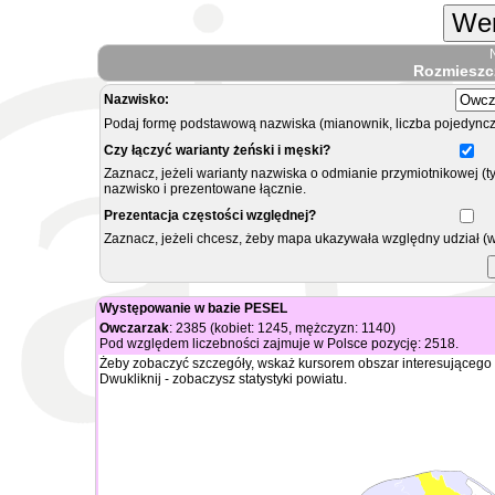
Wer
Rozmieszc
Nazwisko:
Podaj formę podstawową nazwiska (mianownik, liczba pojedyncz
Czy łączyć warianty żeński i męski?
Zaznacz, jeżeli warianty nazwiska o odmianie przymiotnikowej (t
nazwisko i prezentowane łącznie.
Prezentacja częstości względnej?
Zaznacz, jeżeli chcesz, żeby mapa ukazywała względny udział (
Występowanie w bazie PESEL
Owczarzak
: 2385 (kobiet: 1245, mężczyzn: 1140)
Pod względem liczebności zajmuje w Polsce pozycję: 2518.
Żeby zobaczyć szczegóły, wskaż kursorem obszar interesującego 
Dwukliknij - zobaczysz statystyki powiatu.