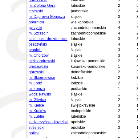
nowosolski
lubuskie
5
m. Zielona Góra
lubuskie
2
tczewski
pomorskie
2
m. Dąbrowa Górnicza
śląskie
3
obornicki
wielkopolskie
3
pyrzycki
zachodniopomorskie
4
m. Szczecin
zachodniopomorskie
4
strzelecko-drezdenecki
lubuskie
3
pszczyński
śląskie
4
rybnicki
śląskie
3
m. Chorzów
śląskie
3
aleksandrowski
kujawsko-pomorskie
2
grudziądzki
kujawsko-pomorskie
1
górowski
dolnośląskie
2
m. Skierniewice
łódzkie
2
m. Łódź
łódzkie
2
m. Łomża
podlaskie
1
wodzisławski
śląskie
1
m. Gliwice
śląskie
2
m. Kielce
świętokrzyskie
3
m. Kraków
małopolskie
2
m. Lublin
lubelskie
3
kędzierzyńsko-kozielski
opolskie
2
strzelecki
opolskie
3
policki
zachodniopomorskie
1