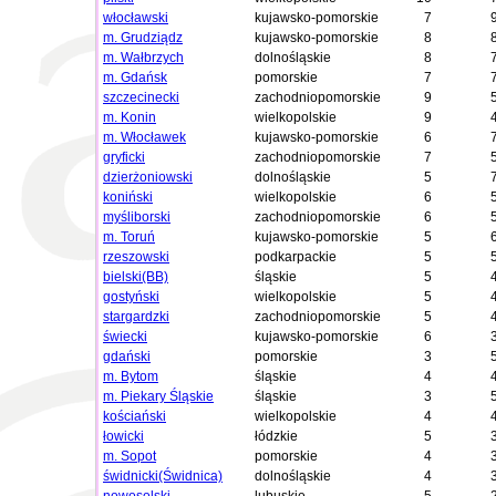
włocławski
kujawsko-pomorskie
7
m. Grudziądz
kujawsko-pomorskie
8
m. Wałbrzych
dolnośląskie
8
m. Gdańsk
pomorskie
7
szczecinecki
zachodniopomorskie
9
m. Konin
wielkopolskie
9
m. Włocławek
kujawsko-pomorskie
6
gryficki
zachodniopomorskie
7
dzierżoniowski
dolnośląskie
5
koniński
wielkopolskie
6
myśliborski
zachodniopomorskie
6
m. Toruń
kujawsko-pomorskie
5
rzeszowski
podkarpackie
5
bielski(BB)
śląskie
5
gostyński
wielkopolskie
5
stargardzki
zachodniopomorskie
5
świecki
kujawsko-pomorskie
6
gdański
pomorskie
3
m. Bytom
śląskie
4
m. Piekary Śląskie
śląskie
3
kościański
wielkopolskie
4
łowicki
łódzkie
5
m. Sopot
pomorskie
4
świdnicki(Świdnica)
dolnośląskie
4