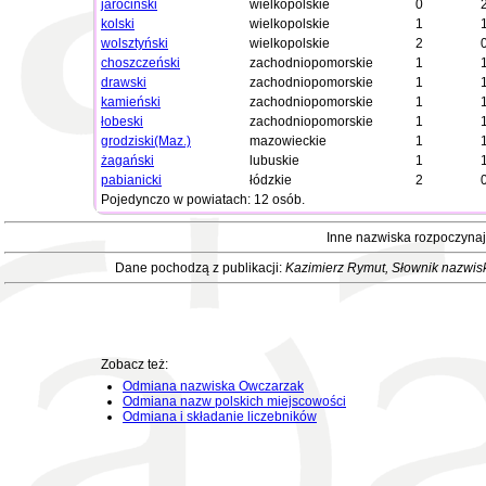
jarociński
wielkopolskie
0
kolski
wielkopolskie
1
wolsztyński
wielkopolskie
2
choszczeński
zachodniopomorskie
1
drawski
zachodniopomorskie
1
kamieński
zachodniopomorskie
1
łobeski
zachodniopomorskie
1
grodziski(Maz.)
mazowieckie
1
żagański
lubuskie
1
pabianicki
łódzkie
2
Pojedynczo w powiatach: 12 osób.
Inne nazwiska rozpoczyna
Dane pochodzą z publikacji:
Kazimierz Rymut
, Słownik nazwis
Zobacz też:
Odmiana nazwiska Owczarzak
Odmiana nazw polskich miejscowości
Odmiana i składanie liczebników