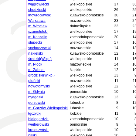
wągrowiecki
wielkopolskie
37
3
chodzieski
wielkopolskie
26
2
inowrocławski
kujawsko-pomorskie
30
2
Warszawa
mazowieckie
23
2
m. Wrocław
dolnośląskie
23
2
szamotulski
wielkopolskie
17
1
m. Koszalin
zachodniopomorskie
20
1
słupecki
wielkopolskie
17
1
sochaczewski
mazowieckie
14
1
nakielski
kujawsko-pomorskie
12
1
średzki(Wlkp.)
wielkopolskie
11
1
m. Płock
mazowieckie
14
1
m. Zabrze
śląskie
12
1
grodziski(Wlkp.)
wielkopolskie
13
płoński
mazowieckie
11
1
nowotomyski
wielkopolskie
12
m. Gdynia
pomorskie
10
1
bydgoski
kujawsko-pomorskie
13
gorzowski
lubuskie
8
1
m. Gorzów Wielkopolski
lubuskie
9
1
łęczycki
łódzkie
11
białogardzki
zachodniopomorskie
10
wejherowski
pomorskie
9
krotoszyński
wielkopolskie
10
pilski
wielkopolskie
10