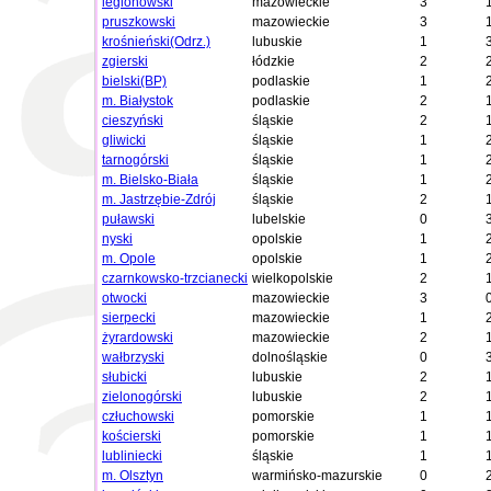
legionowski
mazowieckie
3
pruszkowski
mazowieckie
3
krośnieński(Odrz.)
lubuskie
1
zgierski
łódzkie
2
bielski(BP)
podlaskie
1
m. Białystok
podlaskie
2
cieszyński
śląskie
2
gliwicki
śląskie
1
tarnogórski
śląskie
1
m. Bielsko-Biała
śląskie
1
m. Jastrzębie-Zdrój
śląskie
2
puławski
lubelskie
0
nyski
opolskie
1
m. Opole
opolskie
1
czarnkowsko-trzcianecki
wielkopolskie
2
otwocki
mazowieckie
3
sierpecki
mazowieckie
1
żyrardowski
mazowieckie
2
wałbrzyski
dolnośląskie
0
słubicki
lubuskie
2
zielonogórski
lubuskie
2
człuchowski
pomorskie
1
kościerski
pomorskie
1
lubliniecki
śląskie
1
m. Olsztyn
warmińsko-mazurskie
0