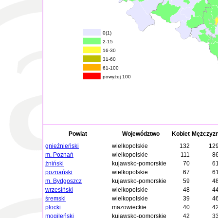
0(1)
2-15
16-30
31-60
61-100
powyżej 100
Powiat
Województwo
Kobiet
Mężczyz
gnieźnieński
wielkopolskie
132
12
m. Poznań
wielkopolskie
111
8
żniński
kujawsko-pomorskie
70
6
poznański
wielkopolskie
67
6
m. Bydgoszcz
kujawsko-pomorskie
59
4
wrzesiński
wielkopolskie
48
4
śremski
wielkopolskie
39
4
płocki
mazowieckie
40
4
mogileński
kujawsko-pomorskie
42
3