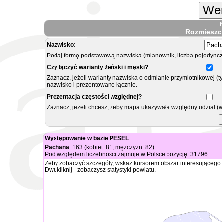
Wer
Rozmieszc
Nazwisko:
Podaj formę podstawową nazwiska (mianownik, liczba pojedyncz
Czy łączyć warianty żeński i męski?
Zaznacz, jeżeli warianty nazwiska o odmianie przymiotnikowej (t
nazwisko i prezentowane łącznie.
Prezentacja częstości względnej?
Zaznacz, jeżeli chcesz, żeby mapa ukazywała względny udział (
Występowanie w bazie PESEL
Pachana
: 163 (kobiet: 81, mężczyzn: 82)
Pod względem liczebności zajmuje w Polsce pozycję: 31796.
Żeby zobaczyć szczegóły, wskaż kursorem obszar interesującego 
Dwukliknij - zobaczysz statystyki powiatu.