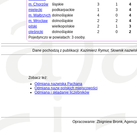
m. Chorzów
śląskie
3
1
4
mielecki
podkarpackie
1
3
4
m. Wałbrzych
dolnośląskie
4
0
4
m. Wrocław
dolnośląskie
2
2
4
pilski
wielkopolskie
2
1
3
oleśnicki
dolnośląskie
2
0
2
Pojedynczo w powiatach: 3 osoby.
Dane pochodzą z publikacji:
Kazimierz Rymut
, Słownik nazwis
Zobacz też:
Odmiana nazwiska Pachana
Odmiana nazw polskich miejscowości
Odmiana i składanie liczebników
Opracowanie: Zbigniew Bronk, Agencja 