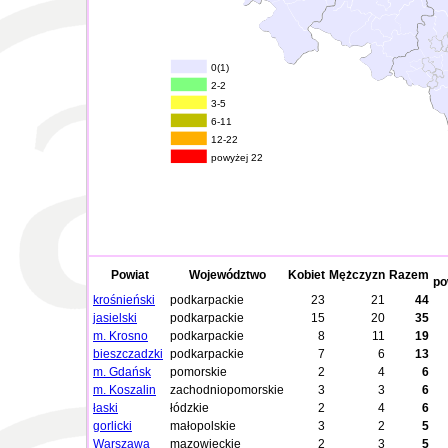
0(1)
2-2
3-5
6-11
12-22
powyżej 22
Powiat
Województwo
Kobiet
Mężczyzn
Razem
po
krośnieński
podkarpackie
23
21
44
jasielski
podkarpackie
15
20
35
m. Krosno
podkarpackie
8
11
19
bieszczadzki
podkarpackie
7
6
13
m. Gdańsk
pomorskie
2
4
6
m. Koszalin
zachodniopomorskie
3
3
6
łaski
łódzkie
2
4
6
gorlicki
małopolskie
3
2
5
Warszawa
mazowieckie
2
3
5