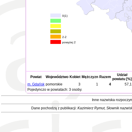
0(1)
2-2
powyżej 2
Udział
Powiat
Województwo
Kobiet
Mężczyzn
Razem
powiatu [%]
m. Gdańsk
pomorskie
3
1
4
57,1
Pojedynczo w powiatach: 3 osoby.
Inne nazwiska rozpoczyn
Dane pochodzą z publikacji:
Kazimierz Rymut
, Słownik nazwis