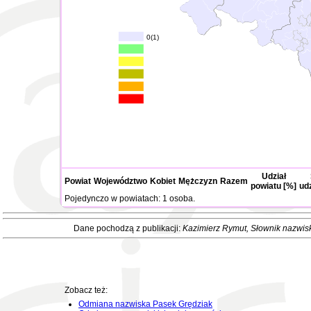
0(1)
Udział
Powiat
Województwo
Kobiet
Mężczyzn
Razem
powiatu [%]
ud
Pojedynczo w powiatach: 1 osoba.
Dane pochodzą z publikacji:
Kazimierz Rymut
, Słownik nazwis
Zobacz też:
Odmiana nazwiska Pasek Grędziak