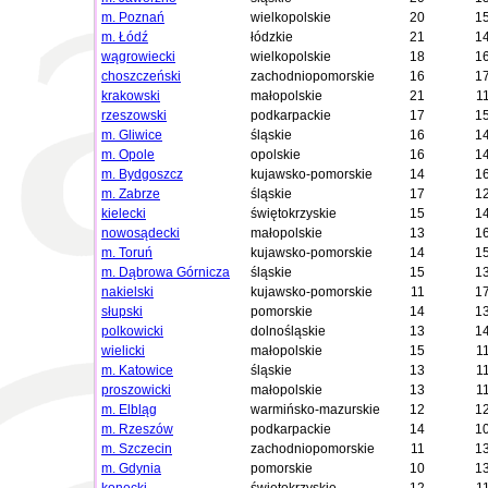
m. Poznań
wielkopolskie
20
1
m. Łódź
łódzkie
21
1
wągrowiecki
wielkopolskie
18
1
choszczeński
zachodniopomorskie
16
1
krakowski
małopolskie
21
1
rzeszowski
podkarpackie
17
1
m. Gliwice
śląskie
16
1
m. Opole
opolskie
16
1
m. Bydgoszcz
kujawsko-pomorskie
14
1
m. Zabrze
śląskie
17
1
kielecki
świętokrzyskie
15
1
nowosądecki
małopolskie
13
1
m. Toruń
kujawsko-pomorskie
14
1
m. Dąbrowa Górnicza
śląskie
15
1
nakielski
kujawsko-pomorskie
11
1
słupski
pomorskie
14
1
polkowicki
dolnośląskie
13
1
wielicki
małopolskie
15
1
m. Katowice
śląskie
13
1
proszowicki
małopolskie
13
1
m. Elbląg
warmińsko-mazurskie
12
1
m. Rzeszów
podkarpackie
14
1
m. Szczecin
zachodniopomorskie
11
1
m. Gdynia
pomorskie
10
1