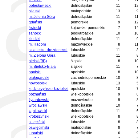
konecki
świętokrzyskie
12
1
bolesławiecki
dolnośląskie
11
1
olkuski
małopolskie
13
m. Jelenia Góra
dolnośląskie
11
1
gdański
pomorskie
9
1
świecki
kujawsko-pomorskie
7
1
sanocki
podkarpackie
10
1
kłodzki
dolnośląskie
11
m. Radom
mazowieckie
8
1
strzelecko-drezdenecki
lubuskie
11
m. Zielona Góra
lubuskie
11
bielski(BB)
śląskie
8
1
m. Bielsko-Biała
śląskie
11
opolski
opolskie
8
1
białogardzki
zachodniopomorskie
10
nowosolski
lubuskie
13
kędzierzyńsko-kozielski
opolskie
10
poznański
wielkopolskie
9
żyrardowski
mazowieckie
9
wrocławski
dolnośląskie
10
ząbkowicki
dolnośląskie
11
krotoszyński
wielkopolskie
8
sulęciński
lubuskie
8
oświęcimski
małopolskie
8
lubański
dolnośląskie
6