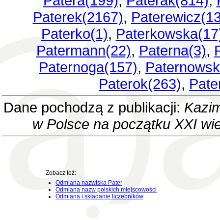
Patera(199)
,
Paterak(814)
,
Paterek(2167)
,
Paterewicz(1
Paterko(1)
,
Paterkowska(17
Patermann(22)
,
Paterna(3)
,
Paternoga(157)
,
Paternowsk
Paterok(263)
,
Pate
Dane pochodzą z publikacji:
Kazim
w Polsce na początku XXI wi
Zobacz też:
Odmiana nazwiska Pater
Odmiana nazw polskich miejscowości
Odmiana i składanie liczebników