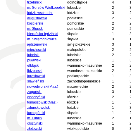
trzebnicki
dolnośląskie
4
m. Gorzów Wielkopolski
lubuskie
2
łódzki wschodni
łódzkie
3
augustowski
podlaskie
2
kościerski
pomorskie
2
m. Słupsk
pomorskie
2
bieruńsko-lędziński
śląskie
1
m. Świętochłowice
śląskie
3
jędrzejowski
świętokrzyskie
3
miechowski
małopolskie
2
lubelski
lubelskie
2
puławski
lubelskie
1
elbląski
warmińsko-mazurskie
2
lidzbarski
warmińsko-mazurskie
2
jarosławski
podkarpackie
1
sławieński
zachodniopomorskie
1
nowodworski(Maz.)
mazowieckie
2
żagański
lubuskie
3
opoczyński
łódzkie
2
tomaszowski(Maz.)
łódzkie
1
zduńskowolski
łódzkie
1
tarnogórski
śląskie
1
m. Lublin
lubelskie
2
olsztyński
warmińsko-mazurskie
1
złotowski
wielkopolskie
0