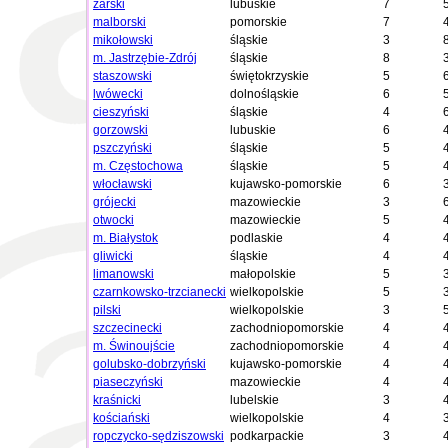
żarski
lubuskie
7
malborski
pomorskie
7
mikołowski
śląskie
3
m. Jastrzębie-Zdrój
śląskie
8
staszowski
świętokrzyskie
5
lwówecki
dolnośląskie
6
cieszyński
śląskie
4
gorzowski
lubuskie
6
pszczyński
śląskie
5
m. Częstochowa
śląskie
5
włocławski
kujawsko-pomorskie
6
grójecki
mazowieckie
3
otwocki
mazowieckie
5
m. Białystok
podlaskie
4
gliwicki
śląskie
4
limanowski
małopolskie
5
czarnkowsko-trzcianecki
wielkopolskie
5
pilski
wielkopolskie
3
szczecinecki
zachodniopomorskie
4
m. Świnoujście
zachodniopomorskie
4
golubsko-dobrzyński
kujawsko-pomorskie
4
piaseczyński
mazowieckie
4
kraśnicki
lubelskie
3
kościański
wielkopolskie
4
ropczycko-sędziszowski
podkarpackie
3