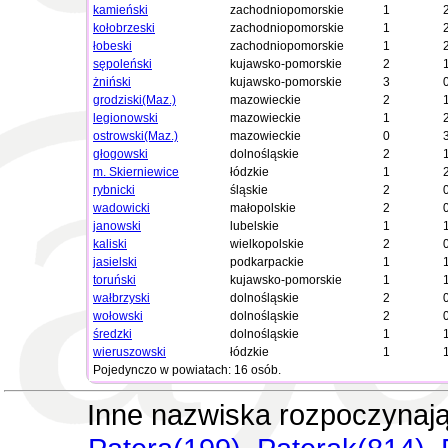
kamieński
zachodniopomorskie
1
kołobrzeski
zachodniopomorskie
1
łobeski
zachodniopomorskie
1
sępoleński
kujawsko-pomorskie
2
żniński
kujawsko-pomorskie
3
grodziski(Maz.)
mazowieckie
2
legionowski
mazowieckie
1
ostrowski(Maz.)
mazowieckie
0
głogowski
dolnośląskie
2
m. Skierniewice
łódzkie
1
rybnicki
śląskie
2
wadowicki
małopolskie
2
janowski
lubelskie
1
kaliski
wielkopolskie
2
jasielski
podkarpackie
1
toruński
kujawsko-pomorskie
1
wałbrzyski
dolnośląskie
2
wołowski
dolnośląskie
2
średzki
dolnośląskie
1
wieruszowski
łódzkie
1
Pojedynczo w powiatach: 16 osób.
Inne nazwiska rozpoczynają