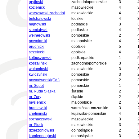
gryfiński
zachodniopomorskie
3
kozienicki
mazowieckie
4
warszawski zachodni
mazowieckie
4
bełchatowski
łódzkie
4
hajnowski
podlaskie
3
siemiatycki
podlaskie
4
wejherowski
pomorskie
2
nowotarski
małopolskie
4
prudnicki
opolskie
5
strzelecki
opolskie
4
kolbuszowski
podkarpackie
1
koszaliński
zachodniopomorskie
3
wołomiński
mazowieckie
3
kwidzyński
pomorskie
3
nowodworski(Gd.)
pomorskie
2
m. Sopot
pomorskie
1
m. Ruda Śląska
śląskie
2
m. Żory
śląskie
2
myślenicki
małopolskie
2
braniewski
warmińsko-mazurskie
3
chełmiński
kujawsko-pomorskie
4
sochaczewski
mazowieckie
3
m. Płock
mazowieckie
3
dzierżoniowski
dolnośląskie
2
kamiennogórski
dolnośląskie
3