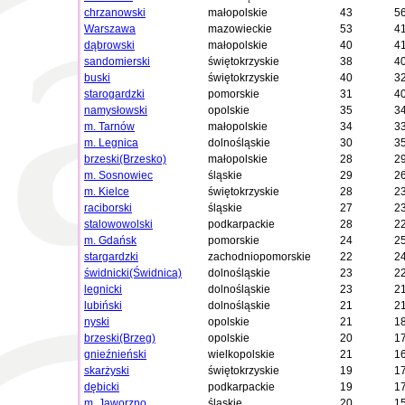
chrzanowski
małopolskie
43
5
Warszawa
mazowieckie
53
4
dąbrowski
małopolskie
40
4
sandomierski
świętokrzyskie
38
4
buski
świętokrzyskie
40
3
starogardzki
pomorskie
31
4
namysłowski
opolskie
35
3
m. Tarnów
małopolskie
34
3
m. Legnica
dolnośląskie
30
3
brzeski(Brzesko)
małopolskie
28
2
m. Sosnowiec
śląskie
29
2
m. Kielce
świętokrzyskie
28
2
raciborski
śląskie
27
2
stalowowolski
podkarpackie
28
2
m. Gdańsk
pomorskie
24
2
stargardzki
zachodniopomorskie
22
2
świdnicki(Świdnica)
dolnośląskie
23
2
legnicki
dolnośląskie
23
2
lubiński
dolnośląskie
21
2
nyski
opolskie
21
1
brzeski(Brzeg)
opolskie
20
1
gnieźnieński
wielkopolskie
21
1
skarżyski
świętokrzyskie
19
1
dębicki
podkarpackie
19
1
m. Jaworzno
śląskie
20
1