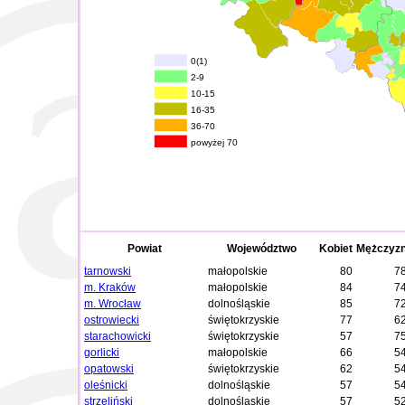
0(1)
2-9
10-15
16-35
36-70
powyżej 70
Powiat
Województwo
Kobiet
Mężczyz
tarnowski
małopolskie
80
7
m. Kraków
małopolskie
84
7
m. Wrocław
dolnośląskie
85
7
ostrowiecki
świętokrzyskie
77
6
starachowicki
świętokrzyskie
57
7
gorlicki
małopolskie
66
5
opatowski
świętokrzyskie
62
5
oleśnicki
dolnośląskie
57
5
strzeliński
dolnośląskie
57
5