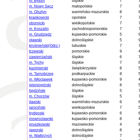
m. Bytom
śląskie
7
m. Nowy Sącz
małopolskie
7
m. Olsztyn
warmińsko-mazurskie
8
krapkowicki
opolskie
7
obornicki
wielkopolskie
7
m. Koszalin
zachodniopomorskie
7
m. Grudziądz
kujawsko-pomorskie
5
oławski
dolnośląskie
5
krośnieński(Odrz.)
lubuskie
7
tczewski
pomorskie
9
zawierciański
śląskie
6
m. Tychy
śląskie
7
kazimierski
świętokrzyskie
8
m. Tarnobrzeg
podkarpackie
8
m. Włocławek
kujawsko-pomorskie
9
jeleniogórski
dolnośląskie
8
będziński
śląskie
5
m. Chorzów
śląskie
5
iławski
warmińsko-mazurskie
6
jarociński
wielkopolskie
7
bydgoski
kujawsko-pomorskie
6
inowrocławski
kujawsko-pomorskie
8
pruszkowski
mazowieckie
4
jaworski
dolnośląskie
8
m. Wałbrzych
dolnośląskie
7