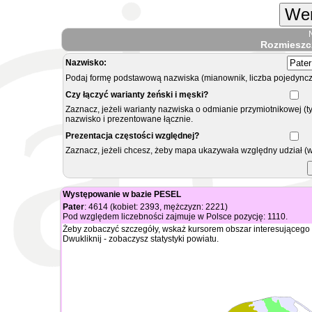
Wer
Rozmieszc
Nazwisko:
Podaj formę podstawową nazwiska (mianownik, liczba pojedyncz
Czy łączyć warianty żeński i męski?
Zaznacz, jeżeli warianty nazwiska o odmianie przymiotnikowej (t
nazwisko i prezentowane łącznie.
Prezentacja częstości względnej?
Zaznacz, jeżeli chcesz, żeby mapa ukazywała względny udział (
Występowanie w bazie PESEL
Pater
: 4614 (kobiet: 2393, mężczyzn: 2221)
Pod względem liczebności zajmuje w Polsce pozycję: 1110.
Żeby zobaczyć szczegóły, wskaż kursorem obszar interesującego 
Dwukliknij - zobaczysz statystyki powiatu.