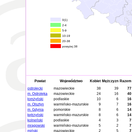
0(1)
2-4
5-9
10-19
20-38
powyżej 38
Powiat
Województwo
Kobiet
Mężczyzn
Razem
ostrołęcki
mazowieckie
38
39
77
m. Ostrołęka
mazowieckie
24
16
40
łomżyński
podlaskie
10
6
16
m. Olsztyn
warmińsko-mazurskie
9
7
16
m. Gdynia
pomorskie
8
6
14
kętrzyński
warmińsko-mazurskie
8
6
14
kolneński
podlaskie
4
3
7
mrągowski
warmińsko-mazurskie
5
2
7
miński
mazowieckie
2
5
7