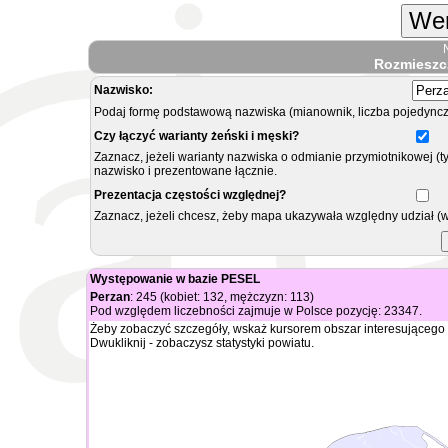
Wer
Rozmieszc
Nazwisko:
Podaj formę podstawową nazwiska (mianownik, liczba pojedyncz
Czy łączyć warianty żeński i męski?
Zaznacz, jeżeli warianty nazwiska o odmianie przymiotnikowej (t
nazwisko i prezentowane łącznie.
Prezentacja częstości względnej?
Zaznacz, jeżeli chcesz, żeby mapa ukazywała względny udział (
Występowanie w bazie PESEL
Perzan
: 245 (kobiet: 132, mężczyzn: 113)
Pod względem liczebności zajmuje w Polsce pozycję: 23347.
Żeby zobaczyć szczegóły, wskaż kursorem obszar interesującego 
Dwukliknij - zobaczysz statystyki powiatu.