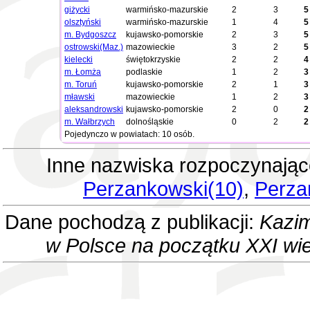
giżycki
warmińsko-mazurskie
2
3
5
olsztyński
warmińsko-mazurskie
1
4
5
m. Bydgoszcz
kujawsko-pomorskie
2
3
5
ostrowski(Maz.)
mazowieckie
3
2
5
kielecki
świętokrzyskie
2
2
4
m. Łomża
podlaskie
1
2
3
m. Toruń
kujawsko-pomorskie
2
1
3
mławski
mazowieckie
1
2
3
aleksandrowski
kujawsko-pomorskie
2
0
2
m. Wałbrzych
dolnośląskie
0
2
2
Pojedynczo w powiatach: 10 osób.
Inne nazwiska rozpoczynając
Perzankowski(10)
,
Perza
Dane pochodzą z publikacji:
Kazim
w Polsce na początku XXI wi