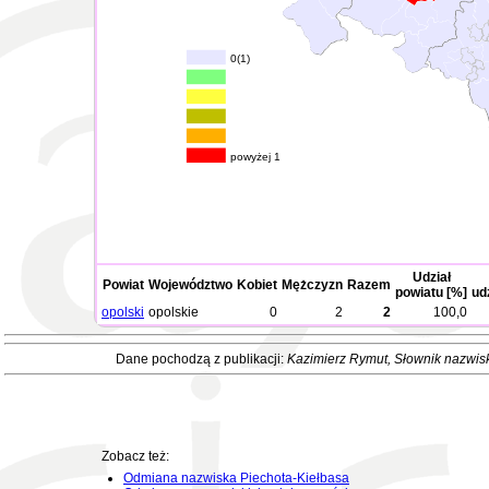
0(1)
powyżej 1
Udział
Powiat
Województwo
Kobiet
Mężczyzn
Razem
powiatu [%]
ud
opolski
opolskie
0
2
2
100,0
Dane pochodzą z publikacji:
Kazimierz Rymut
, Słownik nazwis
Zobacz też:
Odmiana nazwiska Piechota-Kiełbasa