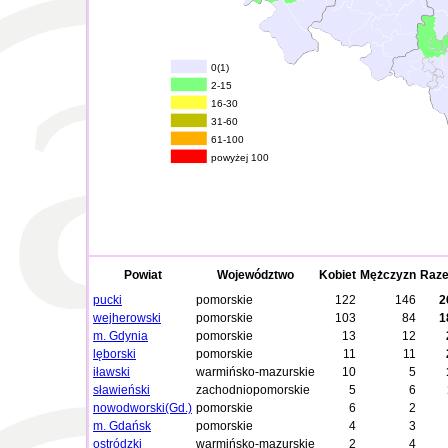
0(1)
2-15
16-30
31-60
61-100
powyżej 100
Powiat
Województwo
Kobiet
Mężczyzn
Raz
pucki
pomorskie
122
146
2
wejherowski
pomorskie
103
84
1
m. Gdynia
pomorskie
13
12
lęborski
pomorskie
11
11
iławski
warmińsko-mazurskie
10
5
sławieński
zachodniopomorskie
5
6
nowodworski(Gd.)
pomorskie
6
2
m. Gdańsk
pomorskie
4
3
ostródzki
warmińsko-mazurskie
2
4