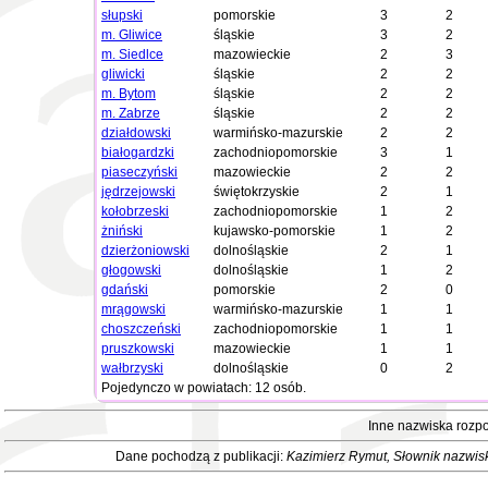
słupski
pomorskie
3
2
m. Gliwice
śląskie
3
2
m. Siedlce
mazowieckie
2
3
gliwicki
śląskie
2
2
m. Bytom
śląskie
2
2
m. Zabrze
śląskie
2
2
działdowski
warmińsko-mazurskie
2
2
białogardzki
zachodniopomorskie
3
1
piaseczyński
mazowieckie
2
2
jędrzejowski
świętokrzyskie
2
1
kołobrzeski
zachodniopomorskie
1
2
żniński
kujawsko-pomorskie
1
2
dzierżoniowski
dolnośląskie
2
1
głogowski
dolnośląskie
1
2
gdański
pomorskie
2
0
mrągowski
warmińsko-mazurskie
1
1
choszczeński
zachodniopomorskie
1
1
pruszkowski
mazowieckie
1
1
wałbrzyski
dolnośląskie
0
2
Pojedynczo w powiatach: 12 osób.
Inne nazwiska rozpo
Dane pochodzą z publikacji:
Kazimierz Rymut
, Słownik nazwis