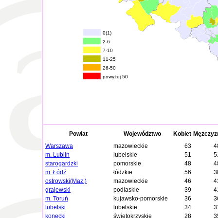
0(1)
2-6
7-10
11-25
26-50
powyżej 50
Powiat
Województwo
Kobiet
Mężczyz
Warszawa
mazowieckie
63
4
m. Lublin
lubelskie
51
5
starogardzki
pomorskie
48
4
m. Łódź
łódzkie
56
3
ostrowski(Maz.)
mazowieckie
46
4
grajewski
podlaskie
39
4
m. Toruń
kujawsko-pomorskie
36
3
lubelski
lubelskie
34
3
konecki
świętokrzyskie
28
3