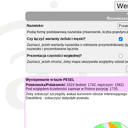
Wer
Rozmieszc
Nazwisko:
Podaj formę podstawową nazwiska (mianownik, liczba pojedyncz
Czy łączyć warianty żeński i męski?
Zaznacz, jeżeli warianty nazwiska o odmianie przymiotnikowej (t
nazwisko i prezentowane łącznie.
Prezentacja częstości względnej?
Zaznacz, jeżeli chcesz, żeby mapa ukazywała względny udział (
Występowanie w bazie PESEL
Polakowska/Polakowski
: 3324 (kobiet: 1742, mężczyzn: 1582)
Pod względem liczebności zajmuje w Polsce pozycję: 1735.
Żeby zobaczyć szczegóły, wskaż kursorem obszar interesującego 
Dwukliknij - zobaczysz statystyki powiatu.