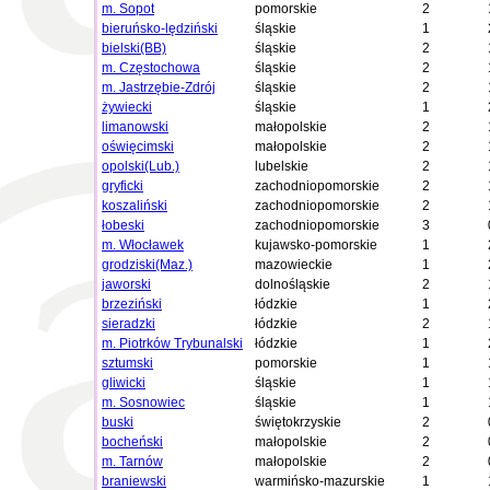
m. Sopot
pomorskie
2
bieruńsko-lędziński
śląskie
1
bielski(BB)
śląskie
2
m. Częstochowa
śląskie
2
m. Jastrzębie-Zdrój
śląskie
2
żywiecki
śląskie
1
limanowski
małopolskie
2
oświęcimski
małopolskie
2
opolski(Lub.)
lubelskie
2
gryficki
zachodniopomorskie
2
koszaliński
zachodniopomorskie
2
łobeski
zachodniopomorskie
3
m. Włocławek
kujawsko-pomorskie
1
grodziski(Maz.)
mazowieckie
1
jaworski
dolnośląskie
2
brzeziński
łódzkie
1
sieradzki
łódzkie
2
m. Piotrków Trybunalski
łódzkie
1
sztumski
pomorskie
1
gliwicki
śląskie
1
m. Sosnowiec
śląskie
1
buski
świętokrzyskie
2
bocheński
małopolskie
2
m. Tarnów
małopolskie
2
braniewski
warmińsko-mazurskie
1