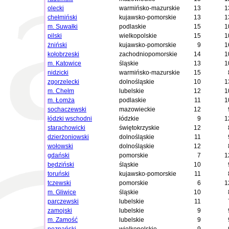
olecki
warmińsko-mazurskie
13
1
chełmiński
kujawsko-pomorskie
13
1
m. Suwałki
podlaskie
15
1
pilski
wielkopolskie
15
1
żniński
kujawsko-pomorskie
9
1
kołobrzeski
zachodniopomorskie
14
1
m. Katowice
śląskie
13
1
nidzicki
warmińsko-mazurskie
15
zgorzelecki
dolnośląskie
10
1
m. Chełm
lubelskie
12
1
m. Łomża
podlaskie
11
1
sochaczewski
mazowieckie
12
łódzki wschodni
łódzkie
9
1
starachowicki
świętokrzyskie
12
dzierżoniowski
dolnośląskie
11
wołowski
dolnośląskie
12
gdański
pomorskie
7
1
będziński
śląskie
10
toruński
kujawsko-pomorskie
11
tczewski
pomorskie
6
1
m. Gliwice
śląskie
10
parczewski
lubelskie
11
zamojski
lubelskie
9
m. Zamość
lubelskie
9