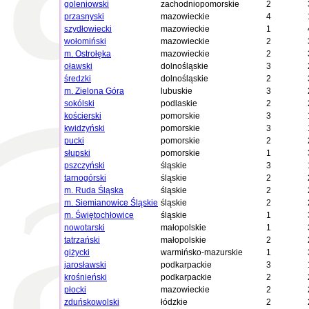
goleniowski
zachodniopomorskie
2
przasnyski
mazowieckie
4
szydłowiecki
mazowieckie
1
wołomiński
mazowieckie
2
m. Ostrołęka
mazowieckie
2
oławski
dolnośląskie
3
średzki
dolnośląskie
2
m. Zielona Góra
lubuskie
3
sokólski
podlaskie
2
kościerski
pomorskie
3
kwidzyński
pomorskie
3
pucki
pomorskie
2
słupski
pomorskie
1
pszczyński
śląskie
3
tarnogórski
śląskie
2
m. Ruda Śląska
śląskie
2
m. Siemianowice Śląskie
śląskie
2
m. Świętochłowice
śląskie
1
nowotarski
małopolskie
1
tatrzański
małopolskie
2
giżycki
warmińsko-mazurskie
1
jarosławski
podkarpackie
3
krośnieński
podkarpackie
2
płocki
mazowieckie
2
zduńskowolski
łódzkie
2