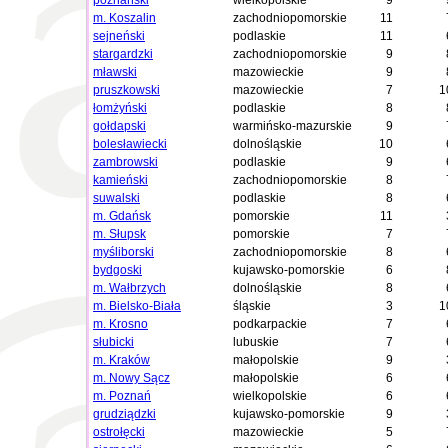
poznański
wielkopolskie
9
m. Koszalin
zachodniopomorskie
11
sejneński
podlaskie
11
stargardzki
zachodniopomorskie
9
mławski
mazowieckie
9
pruszkowski
mazowieckie
7
1
łomżyński
podlaskie
8
gołdapski
warmińsko-mazurskie
9
bolesławiecki
dolnośląskie
10
zambrowski
podlaskie
9
kamieński
zachodniopomorskie
8
suwalski
podlaskie
8
m. Gdańsk
pomorskie
11
m. Słupsk
pomorskie
7
myśliborski
zachodniopomorskie
8
bydgoski
kujawsko-pomorskie
6
m. Wałbrzych
dolnośląskie
8
m. Bielsko-Biała
śląskie
3
1
m. Krosno
podkarpackie
7
słubicki
lubuskie
7
m. Kraków
małopolskie
9
m. Nowy Sącz
małopolskie
6
m. Poznań
wielkopolskie
6
grudziądzki
kujawsko-pomorskie
9
ostrołęcki
mazowieckie
5