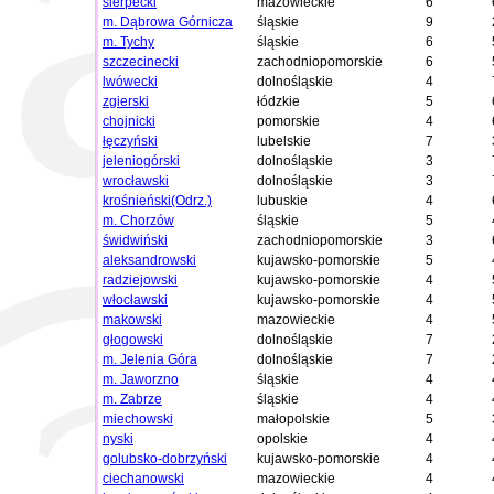
sierpecki
mazowieckie
6
m. Dąbrowa Górnicza
śląskie
9
m. Tychy
śląskie
6
szczecinecki
zachodniopomorskie
6
lwówecki
dolnośląskie
4
zgierski
łódzkie
5
chojnicki
pomorskie
4
łęczyński
lubelskie
7
jeleniogórski
dolnośląskie
3
wrocławski
dolnośląskie
3
krośnieński(Odrz.)
lubuskie
4
m. Chorzów
śląskie
5
świdwiński
zachodniopomorskie
3
aleksandrowski
kujawsko-pomorskie
5
radziejowski
kujawsko-pomorskie
4
włocławski
kujawsko-pomorskie
4
makowski
mazowieckie
4
głogowski
dolnośląskie
7
m. Jelenia Góra
dolnośląskie
7
m. Jaworzno
śląskie
4
m. Zabrze
śląskie
4
miechowski
małopolskie
5
nyski
opolskie
4
golubsko-dobrzyński
kujawsko-pomorskie
4
ciechanowski
mazowieckie
4