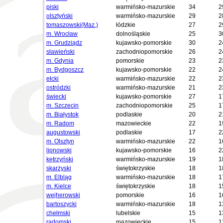
piski
warmińsko-mazurskie
34
2
olsztyński
warmińsko-mazurskie
29
2
tomaszowski(Maz.)
łódzkie
27
2
m. Wrocław
dolnośląskie
25
3
m. Grudziądz
kujawsko-pomorskie
30
2
sławieński
zachodniopomorskie
26
2
m. Gdynia
pomorskie
23
2
m. Bydgoszcz
kujawsko-pomorskie
22
2
ełcki
warmińsko-mazurskie
22
2
ostródzki
warmińsko-mazurskie
21
2
świecki
kujawsko-pomorskie
27
1
m. Szczecin
zachodniopomorskie
25
1
m. Białystok
podlaskie
20
2
m. Radom
mazowieckie
22
1
augustowski
podlaskie
17
2
m. Olsztyn
warmińsko-mazurskie
22
1
lipnowski
kujawsko-pomorskie
16
2
kętrzyński
warmińsko-mazurskie
19
1
skarżyski
świętokrzyskie
18
1
m. Elbląg
warmińsko-mazurskie
18
1
m. Kielce
świętokrzyskie
18
1
wejherowski
pomorskie
16
1
bartoszycki
warmińsko-mazurskie
18
1
chełmski
lubelskie
15
1
radomski
mazowieckie
15
1