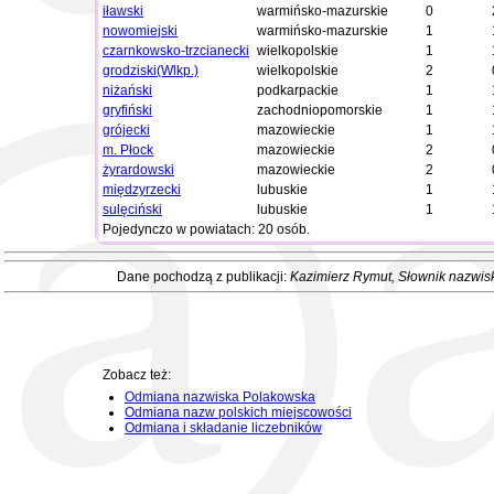
iławski
warmińsko-mazurskie
0
nowomiejski
warmińsko-mazurskie
1
czarnkowsko-trzcianecki
wielkopolskie
1
grodziski(Wlkp.)
wielkopolskie
2
niżański
podkarpackie
1
gryfiński
zachodniopomorskie
1
grójecki
mazowieckie
1
m. Płock
mazowieckie
2
żyrardowski
mazowieckie
2
międzyrzecki
lubuskie
1
sulęciński
lubuskie
1
Pojedynczo w powiatach: 20 osób.
Dane pochodzą z publikacji:
Kazimierz Rymut
, Słownik nazwis
Zobacz też:
Odmiana nazwiska Polakowska
Odmiana nazw polskich miejscowości
Odmiana i składanie liczebników