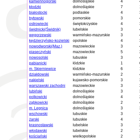
kamiennogórski
dolnośląskie
4
kłodzki
dolnośląskie
7
białostocki
podlaskie
4
bytowski
pomorskie
3
ostrowiecki
świętokrzyskie
4
świdnicki(Świdnik)
lubelskie
3
węgorzewski
warmińsko-mazurskie
3
kędzierzyńsko-kozielski
opolskie
4
nowodworski(Maz.)
mazowieckie
3
piaseczyński
mazowieckie
5
nowosolski
lubuskie
3
pabianicki
łódzkie
1
m. Skierniewice
łódzkie
6
działdowski
warmińsko-mazurskie
2
nakielski
kujawsko-pomorskie
3
warszawski zachodni
mazowieckie
3
lubiński
dolnośląskie
3
polkowicki
dolnośląskie
4
ząbkowicki
dolnośląskie
2
m. Legnica
dolnośląskie
3
wschowski
lubuskie
3
żarski
lubuskie
4
krasnostawski
lubelskie
3
włodawski
lubelskie
2
kościański
wielkopolskie
2