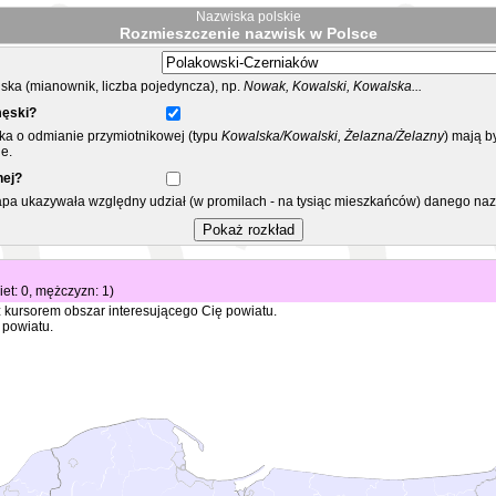
Nazwiska polskie
Rozmieszczenie nazwisk w Polsce
ka (mianownik, liczba pojedyncza), np.
Nowak, Kowalski, Kowalska...
męski?
ska o odmianie przymiotnikowej (typu
Kowalska/Kowalski, Żelazna/Żelazny
) mają b
e.
nej?
mapa ukazywała względny udział (w promilach - na tysiąc mieszkańców) danego na
biet: 0, mężczyzn: 1)
 kursorem obszar interesującego Cię powiatu.
 powiatu.