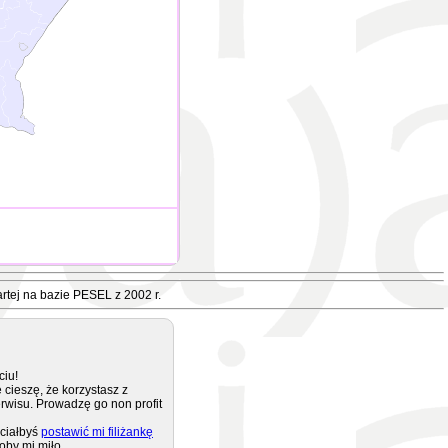
rtej na bazie PESEL z 2002 r.
ciu!
 cieszę, że korzystasz z
rwisu. Prowadzę go non profit
ciałbyś
postawić mi filiżankę
oby mi miło.