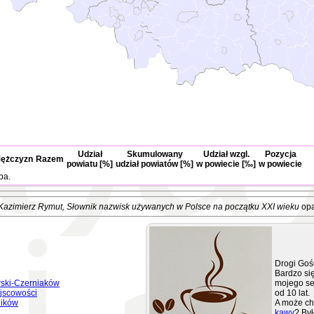
Udział
Skumulowany
Udział wzgl.
Pozycja
ężczyzn
Razem
powiatu [%]
udział powiatów [%]
w powiecie [‰]
w powiecie
ba.
Kazimierz Rymut
, Słownik nazwisk używanych w Polsce na początku XXI wieku
opa
Drogi Goś
Bardzo się
ski-Czerniaków
mojego se
jscowości
od 10 lat.
ników
A może ch
kawy
? Był