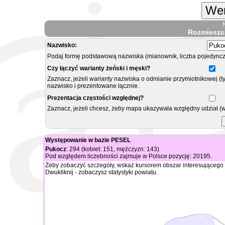
Wer
Rozmieszc
Nazwisko:
Podaj formę podstawową nazwiska (mianownik, liczba pojedyncz
Czy łączyć warianty żeński i męski?
Zaznacz, jeżeli warianty nazwiska o odmianie przymiotnikowej (t
nazwisko i prezentowane łącznie.
Prezentacja częstości względnej?
Zaznacz, jeżeli chcesz, żeby mapa ukazywała względny udział (
Występowanie w bazie PESEL
Pukocz
: 294 (kobiet: 151, mężczyzn: 143)
Pod względem liczebności zajmuje w Polsce pozycję: 20195.
Żeby zobaczyć szczegóły, wskaż kursorem obszar interesującego 
Dwukliknij - zobaczysz statystyki powiatu.