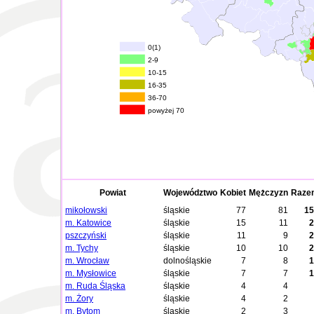
0(1)
2-9
10-15
16-35
36-70
powyżej 70
Powiat
Województwo
Kobiet
Mężczyzn
Raze
mikołowski
śląskie
77
81
15
m. Katowice
śląskie
15
11
2
pszczyński
śląskie
11
9
2
m. Tychy
śląskie
10
10
2
m. Wrocław
dolnośląskie
7
8
1
m. Mysłowice
śląskie
7
7
1
m. Ruda Śląska
śląskie
4
4
m. Żory
śląskie
4
2
m. Bytom
śląskie
2
3