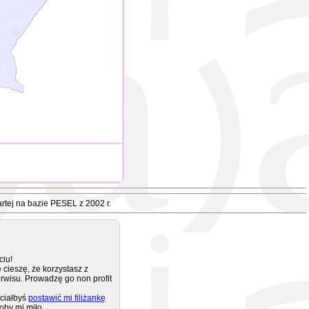
rtej na bazie PESEL z 2002 r.
ciu!
 cieszę, że korzystasz z
rwisu. Prowadzę go non profit
ciałbyś
postawić mi filiżankę
oby mi miło.