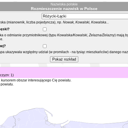
Nazwiska polskie
Rozmieszczenie nazwisk w Polsce
ka (mianownik, liczba pojedyncza), np.
Nowak, Kowalski, Kowalska...
męski?
ska o odmianie przymiotnikowej (typu
Kowalska/Kowalski, Żelazna/Żelazny
) mają b
e.
nej?
mapa ukazywała względny udział (w promilach - na tysiąc mieszkańców) danego na
żczyzn: 1)
 kursorem obszar interesującego Cię powiatu.
 powiatu.