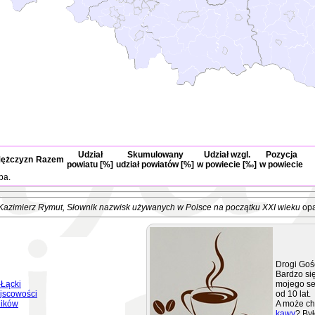
Udział
Skumulowany
Udział wzgl.
Pozycja
ężczyzn
Razem
powiatu [%]
udział powiatów [%]
w powiecie [‰]
w powiecie
ba.
Kazimierz Rymut
, Słownik nazwisk używanych w Polsce na początku XXI wieku
opa
Drogi Goś
Bardzo się
Łącki
mojego se
jscowości
od 10 lat.
ników
A może ch
kawy
? Był