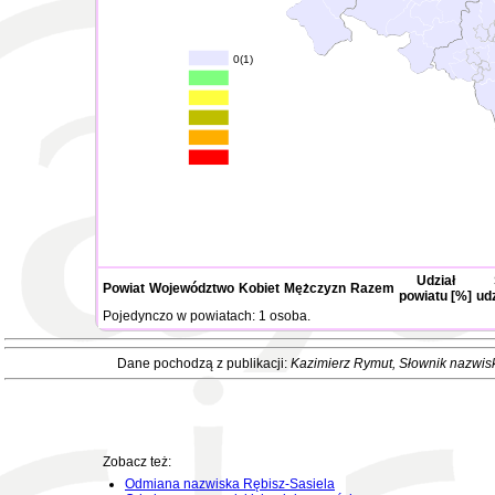
0(1)
Udział
Powiat
Województwo
Kobiet
Mężczyzn
Razem
powiatu [%]
ud
Pojedynczo w powiatach: 1 osoba.
Dane pochodzą z publikacji:
Kazimierz Rymut
, Słownik nazwis
Zobacz też:
Odmiana nazwiska Rębisz-Sasiela