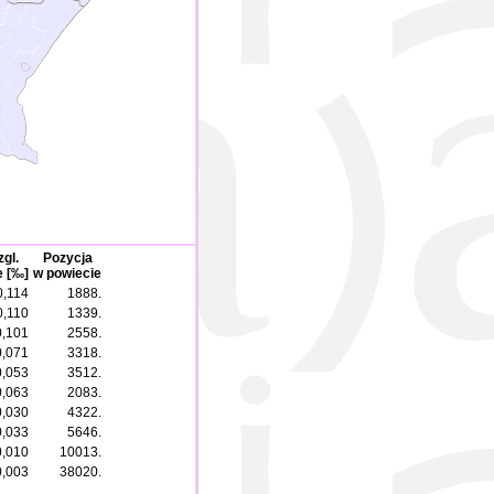
gl.
Pozycja
e [‰]
w powiecie
0,114
1888.
0,110
1339.
0,101
2558.
0,071
3318.
0,053
3512.
0,063
2083.
0,030
4322.
0,033
5646.
0,010
10013.
0,003
38020.