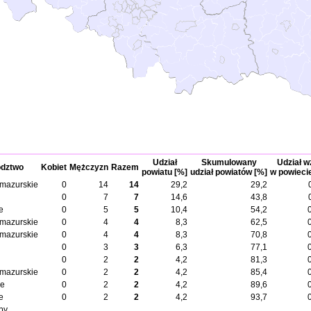
Udział
Skumulowany
Udział wz
dztwo
Kobiet
Mężczyzn
Razem
powiatu [%]
udział powiatów [%]
w powieci
mazurskie
0
14
14
29,2
29,2
0
7
7
14,6
43,8
e
0
5
5
10,4
54,2
mazurskie
0
4
4
8,3
62,5
mazurskie
0
4
4
8,3
70,8
0
3
3
6,3
77,1
0
2
2
4,2
81,3
mazurskie
0
2
2
4,2
85,4
ie
0
2
2
4,2
89,6
e
0
2
2
4,2
93,7
by.