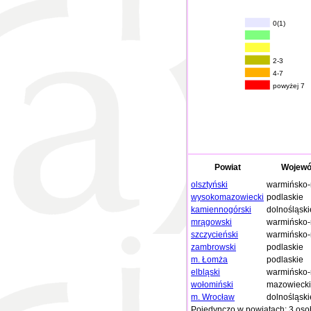
0(1)
2-3
4-7
powyżej 7
Powiat
Wojewó
olsztyński
warmińsko-
wysokomazowiecki
podlaskie
kamiennogórski
dolnośląski
mrągowski
warmińsko-
szczycieński
warmińsko-
zambrowski
podlaskie
m. Łomża
podlaskie
elbląski
warmińsko-
wołomiński
mazowieck
m. Wrocław
dolnośląski
Pojedynczo w powiatach: 3 oso