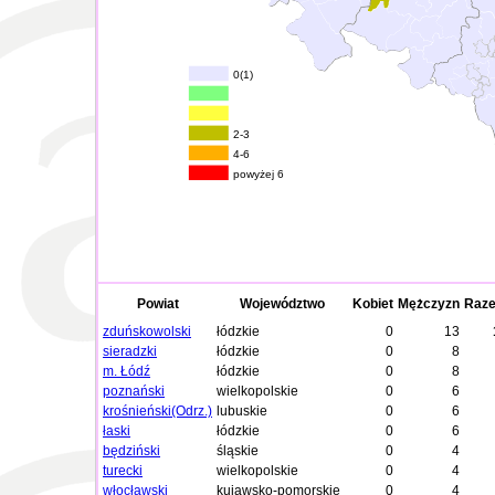
0(1)
2-3
4-6
powyżej 6
Powiat
Województwo
Kobiet
Mężczyzn
Raz
zduńskowolski
łódzkie
0
13
sieradzki
łódzkie
0
8
m. Łódź
łódzkie
0
8
poznański
wielkopolskie
0
6
krośnieński(Odrz.)
lubuskie
0
6
łaski
łódzkie
0
6
będziński
śląskie
0
4
turecki
wielkopolskie
0
4
włocławski
kujawsko-pomorskie
0
4