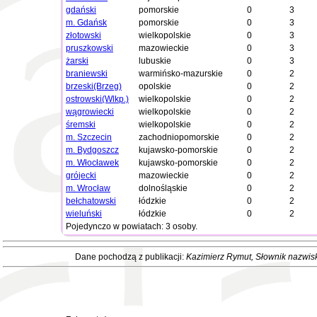
gdański
pomorskie
0
3
m. Gdańsk
pomorskie
0
3
złotowski
wielkopolskie
0
3
pruszkowski
mazowieckie
0
3
żarski
lubuskie
0
3
braniewski
warmińsko-mazurskie
0
2
brzeski(Brzeg)
opolskie
0
2
ostrowski(Wlkp.)
wielkopolskie
0
2
wągrowiecki
wielkopolskie
0
2
śremski
wielkopolskie
0
2
m. Szczecin
zachodniopomorskie
0
2
m. Bydgoszcz
kujawsko-pomorskie
0
2
m. Włocławek
kujawsko-pomorskie
0
2
grójecki
mazowieckie
0
2
m. Wrocław
dolnośląskie
0
2
bełchatowski
łódzkie
0
2
wieluński
łódzkie
0
2
Pojedynczo w powiatach: 3 osoby.
Dane pochodzą z publikacji:
Kazimierz Rymut
, Słownik nazwis