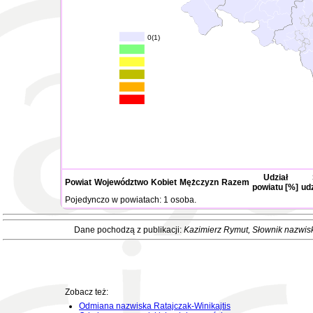
0(1)
Udział
Powiat
Województwo
Kobiet
Mężczyzn
Razem
powiatu [%]
ud
Pojedynczo w powiatach: 1 osoba.
Dane pochodzą z publikacji:
Kazimierz Rymut
, Słownik nazwis
Zobacz też:
Odmiana nazwiska Ratajczak-Winikajtis