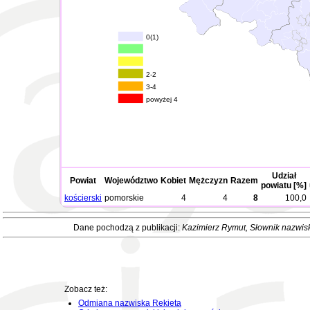
0(1)
2-2
3-4
powyżej 4
Udział
Powiat
Województwo
Kobiet
Mężczyzn
Razem
powiatu [%]
kościerski
pomorskie
4
4
8
100,0
Dane pochodzą z publikacji:
Kazimierz Rymut
, Słownik nazwis
Zobacz też:
Odmiana nazwiska Rekieta