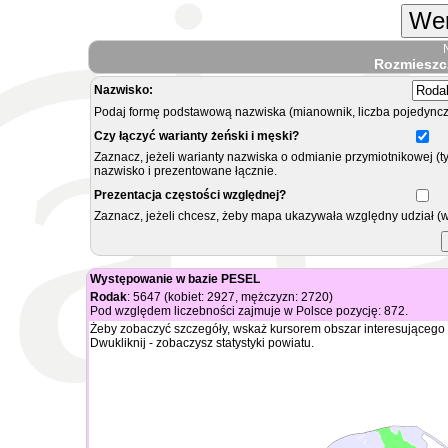
Wer
Rozmieszc
Nazwisko:
Podaj formę podstawową nazwiska (mianownik, liczba pojedyncz
Czy łączyć warianty żeński i męski?
Zaznacz, jeżeli warianty nazwiska o odmianie przymiotnikowej (t
nazwisko i prezentowane łącznie.
Prezentacja częstości względnej?
Zaznacz, jeżeli chcesz, żeby mapa ukazywała względny udział (
Występowanie w bazie PESEL
Rodak
: 5647 (kobiet: 2927, mężczyzn: 2720)
Pod względem liczebności zajmuje w Polsce pozycję: 872.
Żeby zobaczyć szczegóły, wskaż kursorem obszar interesującego 
Dwukliknij - zobaczysz statystyki powiatu.