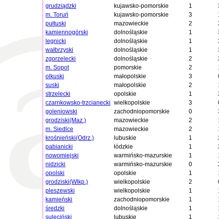
grudziądzki
kujawsko-pomorskie
1
m. Toruń
kujawsko-pomorskie
3
pułtuski
mazowieckie
2
kamiennogórski
dolnośląskie
1
legnicki
dolnośląskie
1
wałbrzyski
dolnośląskie
1
zgorzelecki
dolnośląskie
2
m. Sopot
pomorskie
2
olkuski
małopolskie
3
suski
małopolskie
2
strzelecki
opolskie
1
czarnkowsko-trzcianecki
wielkopolskie
3
goleniowski
zachodniopomorskie
0
grodziski(Maz.)
mazowieckie
2
m. Siedlce
mazowieckie
2
krośnieński(Odrz.)
lubuskie
1
pabianicki
łódzkie
1
nowomiejski
warmińsko-mazurskie
1
nidzicki
warmińsko-mazurskie
0
opolski
opolskie
1
grodziski(Wlkp.)
wielkopolskie
2
pleszewski
wielkopolskie
1
kamieński
zachodniopomorskie
1
średzki
dolnośląskie
1
sulęciński
lubuskie
1