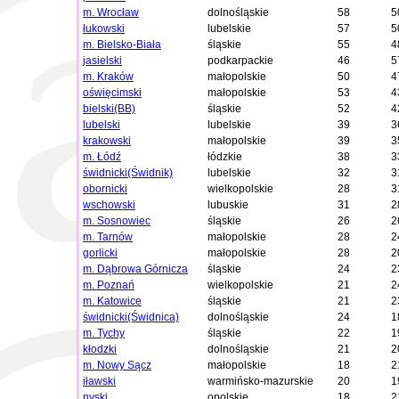
m. Wrocław
dolnośląskie
58
5
łukowski
lubelskie
57
5
m. Bielsko-Biała
śląskie
55
4
jasielski
podkarpackie
46
5
m. Kraków
małopolskie
50
4
oświęcimski
małopolskie
53
4
bielski(BB)
śląskie
52
4
lubelski
lubelskie
39
3
krakowski
małopolskie
39
3
m. Łódź
łódzkie
38
3
świdnicki(Świdnik)
lubelskie
32
3
obornicki
wielkopolskie
28
3
wschowski
lubuskie
31
2
m. Sosnowiec
śląskie
26
2
m. Tarnów
małopolskie
28
2
gorlicki
małopolskie
28
2
m. Dąbrowa Górnicza
śląskie
24
2
m. Poznań
wielkopolskie
21
2
m. Katowice
śląskie
21
2
świdnicki(Świdnica)
dolnośląskie
24
1
m. Tychy
śląskie
22
1
kłodzki
dolnośląskie
21
2
m. Nowy Sącz
małopolskie
18
2
iławski
warmińsko-mazurskie
20
1
nyski
opolskie
18
2