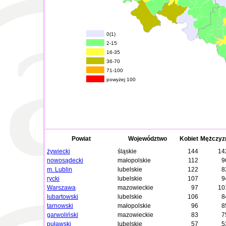
0(1)
2-15
16-35
36-70
71-100
powyżej 100
Powiat
Województwo
Kobiet
Mężczyz
żywiecki
śląskie
144
14
nowosądecki
małopolskie
112
9
m. Lublin
lubelskie
122
8
rycki
lubelskie
107
9
Warszawa
mazowieckie
97
10
lubartowski
lubelskie
106
8
tarnowski
małopolskie
96
8
garwoliński
mazowieckie
83
7
puławski
lubelskie
57
5