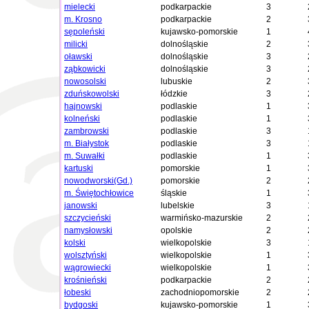
mielecki
podkarpackie
3
m. Krosno
podkarpackie
2
sępoleński
kujawsko-pomorskie
1
milicki
dolnośląskie
2
oławski
dolnośląskie
3
ząbkowicki
dolnośląskie
3
nowosolski
lubuskie
2
zduńskowolski
łódzkie
3
hajnowski
podlaskie
1
kolneński
podlaskie
1
zambrowski
podlaskie
3
m. Białystok
podlaskie
3
m. Suwałki
podlaskie
1
kartuski
pomorskie
1
nowodworski(Gd.)
pomorskie
2
m. Świętochłowice
śląskie
1
janowski
lubelskie
3
szczycieński
warmińsko-mazurskie
2
namysłowski
opolskie
2
kolski
wielkopolskie
3
wolsztyński
wielkopolskie
1
wągrowiecki
wielkopolskie
1
krośnieński
podkarpackie
2
łobeski
zachodniopomorskie
2
bydgoski
kujawsko-pomorskie
1