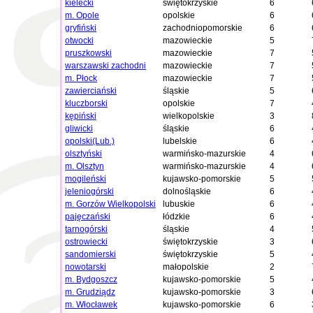
kielecki
świętokrzyskie
6
m. Opole
opolskie
6
gryfiński
zachodniopomorskie
6
otwocki
mazowieckie
5
pruszkowski
mazowieckie
7
warszawski zachodni
mazowieckie
7
m. Płock
mazowieckie
7
zawierciański
śląskie
5
kluczborski
opolskie
7
kępiński
wielkopolskie
3
gliwicki
śląskie
6
opolski(Lub.)
lubelskie
6
olsztyński
warmińsko-mazurskie
4
m. Olsztyn
warmińsko-mazurskie
4
mogileński
kujawsko-pomorskie
5
jeleniogórski
dolnośląskie
6
m. Gorzów Wielkopolski
lubuskie
6
pajęczański
łódzkie
6
tarnogórski
śląskie
4
ostrowiecki
świętokrzyskie
3
sandomierski
świętokrzyskie
5
nowotarski
małopolskie
2
m. Bydgoszcz
kujawsko-pomorskie
5
m. Grudziądz
kujawsko-pomorskie
3
m. Włocławek
kujawsko-pomorskie
6