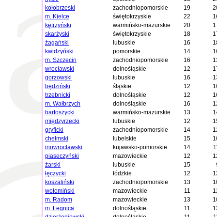
kołobrzeski
zachodniopomorskie
19
2
m. Kielce
świętokrzyskie
22
1
kętrzyński
warmińsko-mazurskie
20
1
skarżyski
świętokrzyskie
18
1
żagański
lubuskie
16
1
kwidzyński
pomorskie
14
1
m. Szczecin
zachodniopomorskie
16
1
wrocławski
dolnośląskie
12
1
gorzowski
lubuskie
16
1
będziński
śląskie
12
1
trzebnicki
dolnośląskie
12
1
m. Wałbrzych
dolnośląskie
16
1
bartoszycki
warmińsko-mazurskie
13
1
międzyrzecki
lubuskie
12
1
gryficki
zachodniopomorskie
14
1
chełmski
lubelskie
15
1
inowrocławski
kujawsko-pomorskie
14
1
piaseczyński
mazowieckie
12
1
żarski
lubuskie
15
łęczycki
łódzkie
12
1
koszaliński
zachodniopomorskie
13
1
wołomiński
mazowieckie
11
1
m. Radom
mazowieckie
13
1
m. Legnica
dolnośląskie
11
1