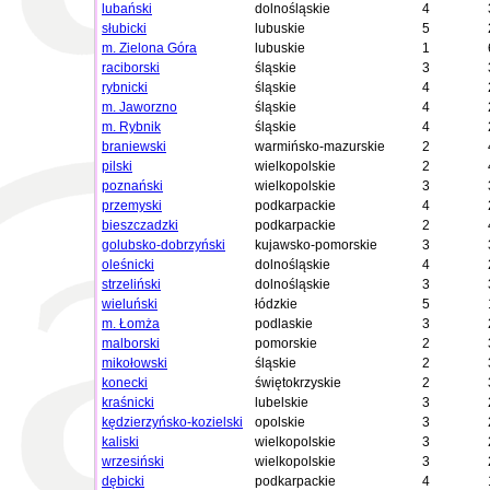
lubański
dolnośląskie
4
słubicki
lubuskie
5
m. Zielona Góra
lubuskie
1
raciborski
śląskie
3
rybnicki
śląskie
4
m. Jaworzno
śląskie
4
m. Rybnik
śląskie
4
braniewski
warmińsko-mazurskie
2
pilski
wielkopolskie
2
poznański
wielkopolskie
3
przemyski
podkarpackie
4
bieszczadzki
podkarpackie
2
golubsko-dobrzyński
kujawsko-pomorskie
3
oleśnicki
dolnośląskie
4
strzeliński
dolnośląskie
3
wieluński
łódzkie
5
m. Łomża
podlaskie
3
malborski
pomorskie
2
mikołowski
śląskie
2
konecki
świętokrzyskie
2
kraśnicki
lubelskie
3
kędzierzyńsko-kozielski
opolskie
3
kaliski
wielkopolskie
3
wrzesiński
wielkopolskie
3
dębicki
podkarpackie
4