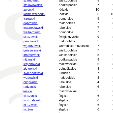
szamotulski
wielkopolskie
9
stalowowolski
podkarpackie
7
zgierski
łódzkie
10
łódzki wschodni
łódzkie
6
1
tczewski
pomorskie
9
dąbrowski
małopolskie
7
krasnostawski
lubelskie
7
wejherowski
pomorskie
7
staszowski
świętokrzyskie
9
proszowicki
małopolskie
5
węgorzewski
warmińsko-mazurskie
7
gnieźnieński
wielkopolskie
7
krotoszyński
wielkopolskie
5
niżański
podkarpackie
9
legionowski
mazowieckie
6
złotoryjski
dolnośląskie
8
świebodziński
lubuskie
7
wadowicki
małopolskie
8
biłgorajski
lubelskie
4
radzyński
lubelskie
6
łosicki
mazowieckie
5
cieszyński
śląskie
6
wodzisławski
śląskie
6
m. Gliwice
śląskie
6
m. Żory
śląskie
6