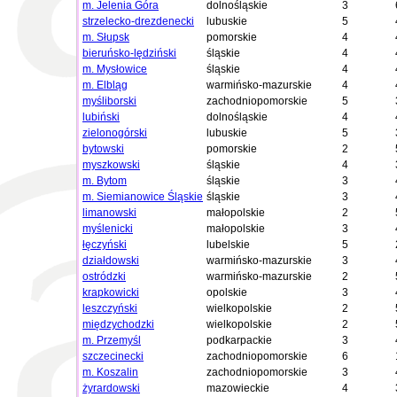
m. Jelenia Góra
dolnośląskie
3
strzelecko-drezdenecki
lubuskie
5
m. Słupsk
pomorskie
4
bieruńsko-lędziński
śląskie
4
m. Mysłowice
śląskie
4
m. Elbląg
warmińsko-mazurskie
4
myśliborski
zachodniopomorskie
5
lubiński
dolnośląskie
4
zielonogórski
lubuskie
5
bytowski
pomorskie
2
myszkowski
śląskie
4
m. Bytom
śląskie
3
m. Siemianowice Śląskie
śląskie
3
limanowski
małopolskie
2
myślenicki
małopolskie
3
łęczyński
lubelskie
5
działdowski
warmińsko-mazurskie
3
ostródzki
warmińsko-mazurskie
2
krapkowicki
opolskie
3
leszczyński
wielkopolskie
2
międzychodzki
wielkopolskie
2
m. Przemyśl
podkarpackie
3
szczecinecki
zachodniopomorskie
6
m. Koszalin
zachodniopomorskie
3
żyrardowski
mazowieckie
4