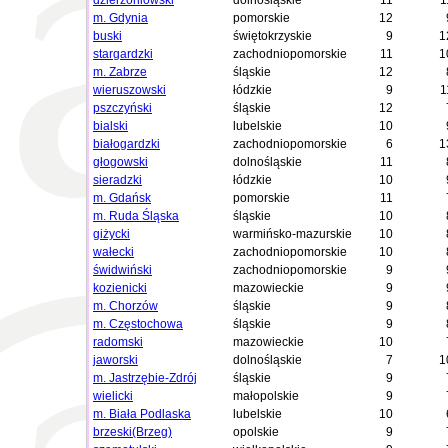
dzierżoniowski
dolnośląskie
11
1
m. Gdynia
pomorskie
12
buski
świętokrzyskie
9
1
stargardzki
zachodniopomorskie
11
1
m. Zabrze
śląskie
12
wieruszowski
łódzkie
9
1
pszczyński
śląskie
12
bialski
lubelskie
10
białogardzki
zachodniopomorskie
6
1
głogowski
dolnośląskie
11
sieradzki
łódzkie
10
m. Gdańsk
pomorskie
11
m. Ruda Śląska
śląskie
10
giżycki
warmińsko-mazurskie
10
wałecki
zachodniopomorskie
10
świdwiński
zachodniopomorskie
9
kozienicki
mazowieckie
9
m. Chorzów
śląskie
9
m. Częstochowa
śląskie
9
radomski
mazowieckie
10
jaworski
dolnośląskie
7
1
m. Jastrzębie-Zdrój
śląskie
9
wielicki
małopolskie
9
m. Biała Podlaska
lubelskie
10
brzeski(Brzeg)
opolskie
9