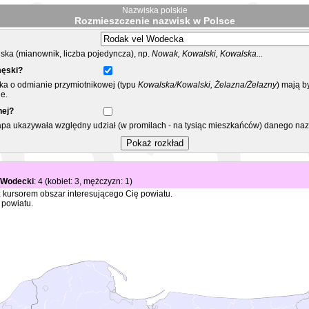
Nazwiska polskie
Rozmieszczenie nazwisk w Polsce
ka (mianownik, liczba pojedyncza), np.
Nowak, Kowalski, Kowalska...
męski?
ska o odmianie przymiotnikowej (typu
Kowalska/Kowalski, Żelazna/Żelazny
) mają b
e.
nej?
mapa ukazywała względny udział (w promilach - na tysiąc mieszkańców) danego na
 Wodecki
: 4 (kobiet: 3, mężczyzn: 1)
 kursorem obszar interesującego Cię powiatu.
 powiatu.