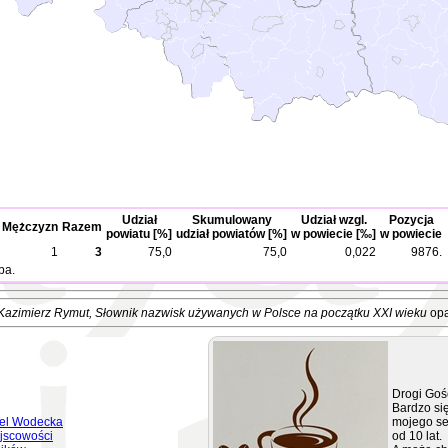
Udział
Skumulowany
Udział wzgl.
Pozycja
Mężczyzn
Razem
powiatu [%]
udział powiatów [%]
w powiecie [‰]
w powiecie
1
3
75,0
75,0
0,022
9876.
ba.
Kazimierz Rymut
, Słownik nazwisk używanych w Polsce na początku XXI wieku
opa
Drogi Goś
Bardzo się
el Wodecka
mojego se
jscowości
od 10 lat.