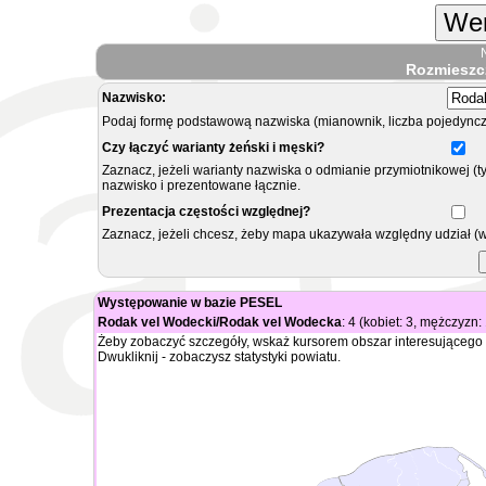
Wer
Rozmieszc
Nazwisko:
Podaj formę podstawową nazwiska (mianownik, liczba pojedyncz
Czy łączyć warianty żeński i męski?
Zaznacz, jeżeli warianty nazwiska o odmianie przymiotnikowej (t
nazwisko i prezentowane łącznie.
Prezentacja częstości względnej?
Zaznacz, jeżeli chcesz, żeby mapa ukazywała względny udział (
Występowanie w bazie PESEL
Rodak vel Wodecki/Rodak vel Wodecka
: 4 (kobiet: 3, mężczyzn: 
Żeby zobaczyć szczegóły, wskaż kursorem obszar interesującego 
Dwukliknij - zobaczysz statystyki powiatu.