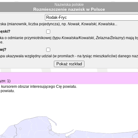
Nazwiska polskie
Rozmieszczenie nazwisk w Polsce
ka (mianownik, liczba pojedyncza), np.
Nowak, Kowalski, Kowalska...
męski?
ska o odmianie przymiotnikowej (typu
Kowalska/Kowalski, Żelazna/Żelazny
) mają b
e.
nej?
mapa ukazywała względny udział (w promilach - na tysiąc mieszkańców) danego na
yzn: 1)
 kursorem obszar interesującego Cię powiatu.
 powiatu.