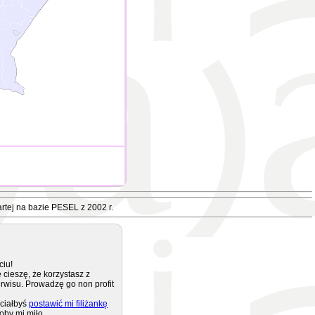
rtej na bazie PESEL z 2002 r.
ciu!
 cieszę, że korzystasz z
rwisu. Prowadzę go non profit
ciałbyś
postawić mi filiżankę
oby mi miło.