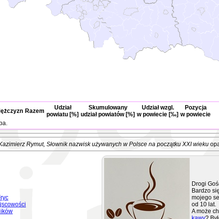
Udział
Skumulowany
Udział wzgl.
Pozycja
ężczyzn
Razem
powiatu [%]
udział powiatów [%]
w powiecie [‰]
w powiecie
ba.
Kazimierz Rymut
, Słownik nazwisk używanych w Polsce na początku XXI wieku
opa
Drogi Goś
Bardzo się
ryc
mojego se
jscowości
od 10 lat.
ników
A może ch
kawy
? Był