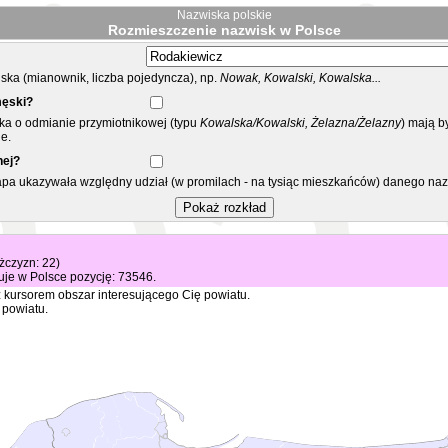
Nazwiska polskie
Rozmieszczenie nazwisk w Polsce
ka (mianownik, liczba pojedyncza), np.
Nowak, Kowalski, Kowalska...
męski?
ska o odmianie przymiotnikowej (typu
Kowalska/Kowalski, Żelazna/Żelazny
) mają b
e.
nej?
mapa ukazywała względny udział (w promilach - na tysiąc mieszkańców) danego na
ężczyzn: 22)
je w Polsce pozycję: 73546.
 kursorem obszar interesującego Cię powiatu.
 powiatu.