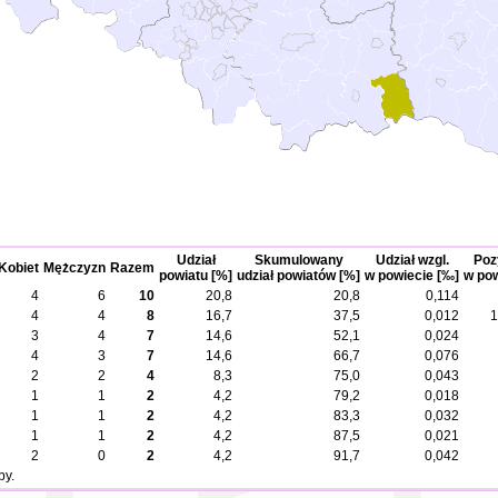
Udział
Skumulowany
Udział wzgl.
Poz
Kobiet
Mężczyzn
Razem
powiatu [%]
udział powiatów [%]
w powiecie [‰]
w pow
4
6
10
20,8
20,8
0,114
4
4
8
16,7
37,5
0,012
1
3
4
7
14,6
52,1
0,024
4
3
7
14,6
66,7
0,076
2
2
4
8,3
75,0
0,043
1
1
2
4,2
79,2
0,018
1
1
2
4,2
83,3
0,032
1
1
2
4,2
87,5
0,021
2
0
2
4,2
91,7
0,042
by.