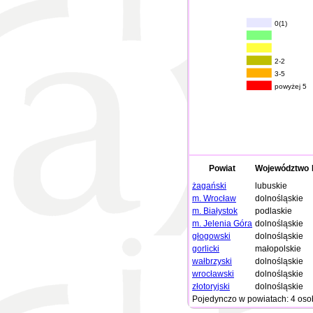
0(1)
2-2
3-5
powyżej 5
Powiat
Województwo
żagański
lubuskie
m. Wrocław
dolnośląskie
m. Białystok
podlaskie
m. Jelenia Góra
dolnośląskie
głogowski
dolnośląskie
gorlicki
małopolskie
wałbrzyski
dolnośląskie
wrocławski
dolnośląskie
złotoryjski
dolnośląskie
Pojedynczo w powiatach: 4 oso