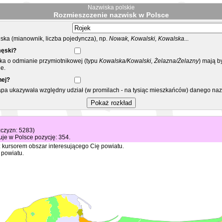
Nazwiska polskie
Rozmieszczenie nazwisk w Polsce
ka (mianownik, liczba pojedyncza), np.
Nowak, Kowalski, Kowalska...
męski?
ska o odmianie przymiotnikowej (typu
Kowalska/Kowalski, Żelazna/Żelazny
) mają b
e.
nej?
mapa ukazywała względny udział (w promilach - na tysiąc mieszkańców) danego na
żczyzn: 5283)
je w Polsce pozycję: 354.
 kursorem obszar interesującego Cię powiatu.
 powiatu.