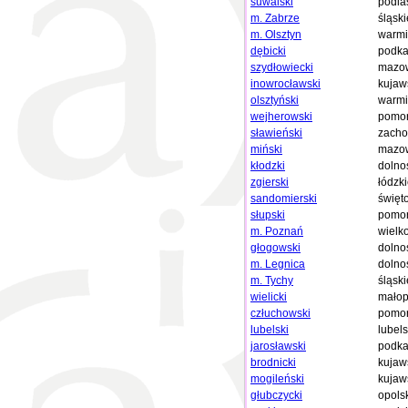
suwalski
podla
m. Zabrze
śląski
m. Olsztyn
warmi
dębicki
podka
szydłowiecki
mazow
inowrocławski
kujaw
olsztyński
warmi
wejherowski
pomor
sławieński
zacho
miński
mazow
kłodzki
dolno
zgierski
łódzk
sandomierski
święt
słupski
pomor
m. Poznań
wielk
głogowski
dolno
m. Legnica
dolno
m. Tychy
śląski
wielicki
małop
człuchowski
pomor
lubelski
lubels
jarosławski
podka
brodnicki
kujaw
mogileński
kujaw
głubczycki
opols