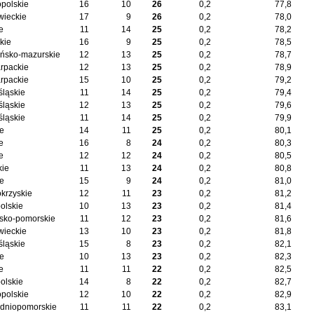
opolskie
16
10
26
0,2
77,8
ieckie
17
9
26
0,2
78,0
e
11
14
25
0,2
78,2
kie
16
9
25
0,2
78,5
ńsko-mazurskie
12
13
25
0,2
78,7
rpackie
12
13
25
0,2
78,9
rpackie
15
10
25
0,2
79,2
śląskie
11
14
25
0,2
79,4
śląskie
12
13
25
0,2
79,6
śląskie
11
14
25
0,2
79,9
ie
14
11
25
0,2
80,1
e
16
8
24
0,2
80,3
e
12
12
24
0,2
80,5
kie
11
13
24
0,2
80,8
ie
15
9
24
0,2
81,0
okrzyskie
12
11
23
0,2
81,2
olskie
10
13
23
0,2
81,4
sko-pomorskie
11
12
23
0,2
81,6
ieckie
13
10
23
0,2
81,8
śląskie
15
8
23
0,2
82,1
ie
10
13
23
0,2
82,3
e
11
11
22
0,2
82,5
olskie
14
8
22
0,2
82,7
opolskie
12
10
22
0,2
82,9
dniopomorskie
11
11
22
0,2
83,1