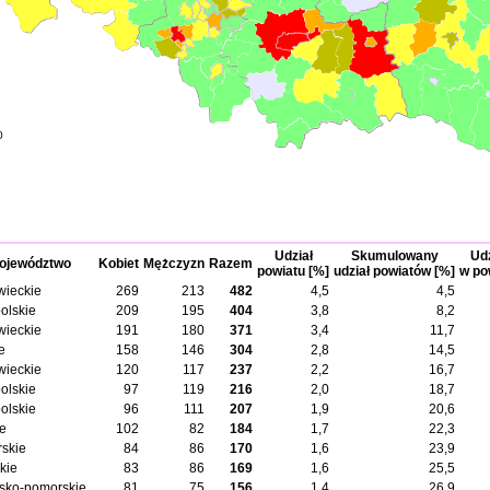
0
Udział
Skumulowany
Udz
ojewództwo
Kobiet
Mężczyzn
Razem
powiatu [%]
udział powiatów [%]
w po
ieckie
269
213
482
4,5
4,5
olskie
209
195
404
3,8
8,2
ieckie
191
180
371
3,4
11,7
e
158
146
304
2,8
14,5
ieckie
120
117
237
2,2
16,7
olskie
97
119
216
2,0
18,7
olskie
96
111
207
1,9
20,6
ie
102
82
184
1,7
22,3
skie
84
86
170
1,6
23,9
kie
83
86
169
1,6
25,5
sko-pomorskie
81
75
156
1,4
26,9