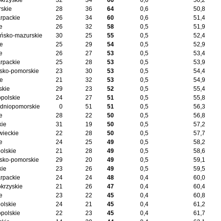
okrzyskie
32
34
66
0,6
50,2
skie
28
36
64
0,6
50,8
rpackie
26
34
60
0,6
51,4
e
26
32
58
0,5
51,9
ńsko-mazurskie
30
25
55
0,5
52,4
ie
25
29
54
0,5
52,9
e
26
27
53
0,5
53,4
rpackie
25
28
53
0,5
53,9
sko-pomorskie
23
30
53
0,5
54,4
ie
21
32
53
0,5
54,9
skie
29
23
52
0,5
55,4
opolskie
24
27
51
0,5
55,8
dniopomorskie
0
51
51
0,5
56,3
e
28
22
50
0,5
56,8
kie
31
19
50
0,5
57,2
ieckie
22
28
50
0,5
57,7
e
24
25
49
0,5
58,2
olskie
21
28
49
0,5
58,6
sko-pomorskie
29
20
49
0,5
59,1
kie
23
26
49
0,5
59,5
rpackie
24
24
48
0,4
60,0
okrzyskie
21
26
47
0,4
60,4
e
23
22
45
0,4
60,8
olskie
24
21
45
0,4
61,2
opolskie
22
23
45
0,4
61,7