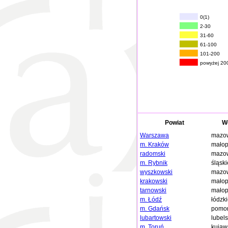
0(1)
2-30
31-60
61-100
101-200
powyżej 20
Powiat
W
Warszawa
mazow
m. Kraków
małop
radomski
mazow
m. Rybnik
śląski
wyszkowski
mazow
krakowski
małop
tarnowski
małop
m. Łódź
łódzk
m. Gdańsk
pomor
lubartowski
lubels
m. Toruń
kujaw