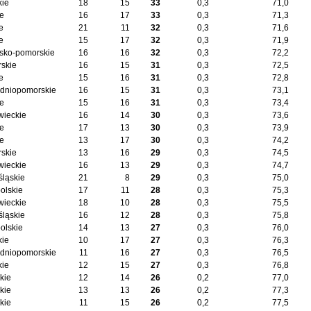
kie
18
15
33
0,3
71,0
ie
16
17
33
0,3
71,3
e
21
11
32
0,3
71,6
e
15
17
32
0,3
71,9
sko-pomorskie
16
16
32
0,3
72,2
skie
16
15
31
0,3
72,5
e
15
16
31
0,3
72,8
dniopomorskie
16
15
31
0,3
73,1
ie
15
16
31
0,3
73,4
ieckie
16
14
30
0,3
73,6
ie
17
13
30
0,3
73,9
ie
13
17
30
0,3
74,2
skie
13
16
29
0,3
74,5
ieckie
16
13
29
0,3
74,7
śląskie
21
8
29
0,3
75,0
olskie
17
11
28
0,3
75,3
ieckie
18
10
28
0,3
75,5
śląskie
16
12
28
0,3
75,8
olskie
14
13
27
0,3
76,0
kie
10
17
27
0,3
76,3
dniopomorskie
11
16
27
0,3
76,5
kie
12
15
27
0,3
76,8
kie
12
14
26
0,2
77,0
kie
13
13
26
0,2
77,3
kie
11
15
26
0,2
77,5