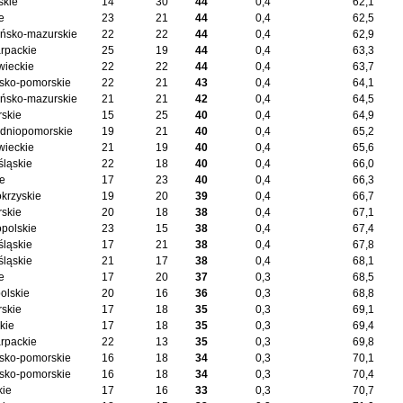
skie
14
30
44
0,4
62,1
e
23
21
44
0,4
62,5
ńsko-mazurskie
22
22
44
0,4
62,9
rpackie
25
19
44
0,4
63,3
ieckie
22
22
44
0,4
63,7
sko-pomorskie
22
21
43
0,4
64,1
ńsko-mazurskie
21
21
42
0,4
64,5
skie
15
25
40
0,4
64,9
dniopomorskie
19
21
40
0,4
65,2
ieckie
21
19
40
0,4
65,6
śląskie
22
18
40
0,4
66,0
ie
17
23
40
0,4
66,3
okrzyskie
19
20
39
0,4
66,7
skie
20
18
38
0,4
67,1
opolskie
23
15
38
0,4
67,4
śląskie
17
21
38
0,4
67,8
śląskie
21
17
38
0,4
68,1
e
17
20
37
0,3
68,5
olskie
20
16
36
0,3
68,8
skie
17
18
35
0,3
69,1
kie
17
18
35
0,3
69,4
rpackie
22
13
35
0,3
69,8
sko-pomorskie
16
18
34
0,3
70,1
sko-pomorskie
16
18
34
0,3
70,4
kie
17
16
33
0,3
70,7