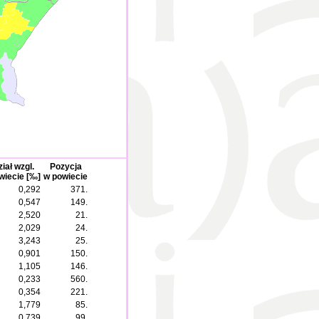
iał wzgl.
Pozycja
wiecie [‰]
w powiecie
0,292
371.
0,547
149.
2,520
21.
2,029
24.
3,243
25.
0,901
150.
1,105
146.
0,233
560.
0,354
221.
1,779
85.
0,739
99.