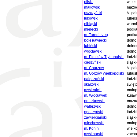
pilski
wielk
makowski
mazow
pszczyński
śląski
łukowski
lubels
elbląski
warmi
mielecki
podka
m. Tarnobrzeg
podka
bolesławiecki
dolno
lubiński
dolno
wrocławski
dolno
m. Piotrków Trybunalski
łódzk
cieszyński
śląski
m. Chorzów
śląski
m. Gorzów Wielkopolski
lubus
pajęczański
łódzk
skarżyski
święt
myślenicki
małop
m. Włocławek
kujaw
pruszkowski
mazow
wałbrzyski
dolno
opoczyński
łódzk
zawierciański
śląski
miechowski
małop
m. Konin
wielk
myśliborski
zacho