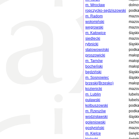
m. Wrocław
dolno
ropczycko-sędziszowski
podka
m. Radom
mazow
wołomiński
mazow
węgrowski
mazow
m. Katowice
śląski
siedlecki
mazow
rybnicki
śląski
stalowowolski
podka
proszowicki
małop
m. Tarnów
małop
bocheński
małop
będziński
śląski
m. Sosnowiec
śląski
brzeski(Brzesko)
małop
kozienicki
mazow
m. Lublin
lubels
puławski
lubels
kolbuszowski
podka
m. Rzeszów
podka
wodzisławski
śląski
goleniowski
zacho
gostyniński
mazow
m. Kielce
święt