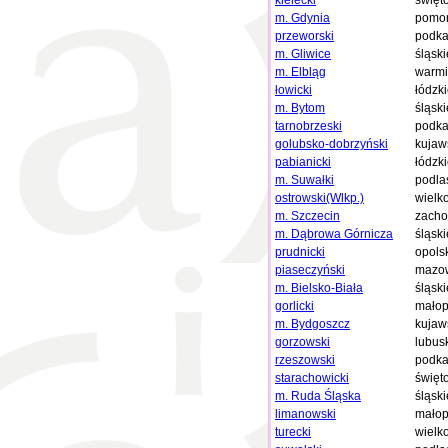
kielecki
święt
m. Gdynia
pomor
przeworski
podka
m. Gliwice
śląski
m. Elbląg
warmi
łowicki
łódzk
m. Bytom
śląski
tarnobrzeski
podka
golubsko-dobrzyński
kujaw
pabianicki
łódzk
m. Suwałki
podla
ostrowski(Wlkp.)
wielk
m. Szczecin
zacho
m. Dąbrowa Górnicza
śląski
prudnicki
opols
piaseczyński
mazow
m. Bielsko-Biała
śląski
gorlicki
małop
m. Bydgoszcz
kujaw
gorzowski
lubus
rzeszowski
podka
starachowicki
święt
m. Ruda Śląska
śląski
limanowski
małop
turecki
wielk