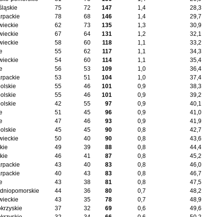
śląskie
75
72
147
1,4
28,3
rpackie
78
68
146
1,4
29,7
ieckie
62
73
135
1,3
30,9
ieckie
67
64
131
1,2
32,1
ieckie
58
60
118
1,1
33,2
e
55
62
117
1,1
34,3
ieckie
54
60
114
1,1
35,4
e
56
53
109
1,0
36,4
rpackie
53
51
104
1,0
37,4
olskie
55
46
101
0,9
38,3
olskie
55
46
101
0,9
39,2
olskie
42
55
97
0,9
40,1
e
51
45
96
0,9
41,0
e
47
46
93
0,9
41,9
olskie
45
45
90
0,8
42,7
ieckie
50
40
90
0,8
43,6
kie
49
39
88
0,8
44,4
kie
46
41
87
0,8
45,2
rpackie
43
40
83
0,8
46,0
rpackie
40
43
83
0,8
46,7
e
43
38
81
0,8
47,5
dniopomorskie
44
36
80
0,7
48,2
ieckie
43
35
78
0,7
48,9
okrzyskie
37
32
69
0,6
49,6