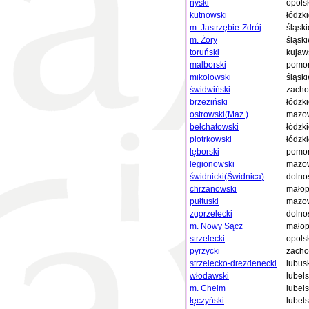
nyski
opols
kutnowski
łódzk
m. Jastrzębie-Zdrój
śląski
m. Żory
śląski
toruński
kujaw
malborski
pomor
mikołowski
śląski
świdwiński
zacho
brzeziński
łódzk
ostrowski(Maz.)
mazow
bełchatowski
łódzk
piotrkowski
łódzk
lęborski
pomor
legionowski
mazow
świdnicki(Świdnica)
dolno
chrzanowski
małop
pułtuski
mazow
zgorzelecki
dolno
m. Nowy Sącz
małop
strzelecki
opols
pyrzycki
zacho
strzelecko-drezdenecki
lubus
włodawski
lubels
m. Chełm
lubels
łęczyński
lubels