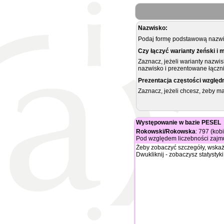
Nazwisko:
Podaj formę podstawową nazwis
Czy łączyć warianty żeński i 
Zaznacz, jeżeli warianty nazwi
nazwisko i prezentowane łączni
Prezentacja częstości względ
Zaznacz, jeżeli chcesz, żeby 
Występowanie w bazie PESEL
Rokowski/Rokowska
: 797 (kob
Pod względem liczebności zajmu
Żeby zobaczyć szczegóły, wskaż
Dwukliknij - zobaczysz statystyki