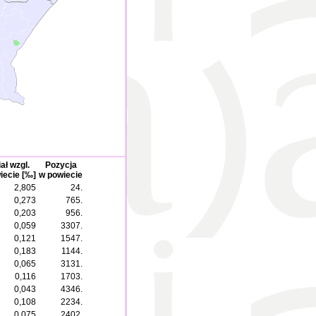
ał wzgl.
Pozycja
iecie [‰]
w powiecie
2,805
24.
0,273
765.
0,203
956.
0,059
3307.
0,121
1547.
0,183
1144.
0,065
3131.
0,116
1703.
0,043
4346.
0,108
2234.
0,075
2402.