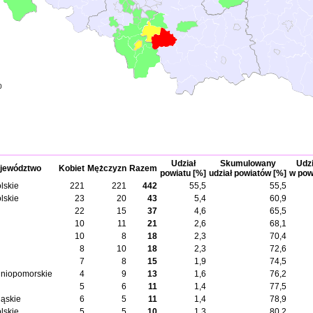
0
Udział
Skumulowany
Udzi
jewództwo
Kobiet
Mężczyzn
Razem
powiatu [%]
udział powiatów [%]
w pow
lskie
221
221
442
55,5
55,5
lskie
23
20
43
5,4
60,9
22
15
37
4,6
65,5
10
11
21
2,6
68,1
10
8
18
2,3
70,4
8
10
18
2,3
72,6
7
8
15
1,9
74,5
niopomorskie
4
9
13
1,6
76,2
5
6
11
1,4
77,5
ląskie
6
5
11
1,4
78,9
lskie
5
5
10
1,3
80,2