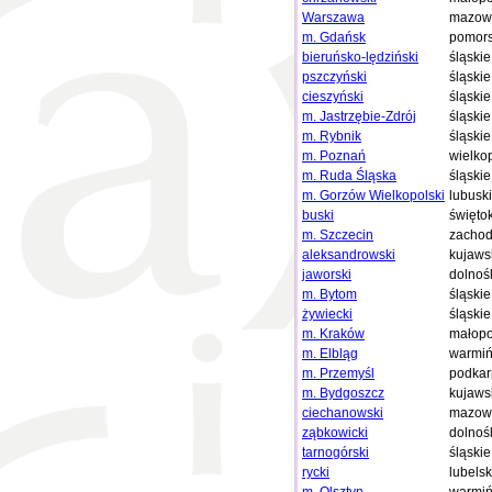
Warszawa
mazowi
m. Gdańsk
pomors
bieruńsko-lędziński
śląskie
pszczyński
śląskie
cieszyński
śląskie
m. Jastrzębie-Zdrój
śląskie
m. Rybnik
śląskie
m. Poznań
wielko
m. Ruda Śląska
śląskie
m. Gorzów Wielkopolski
lubusk
buski
święto
m. Szczecin
zachod
aleksandrowski
kujaws
jaworski
dolnoś
m. Bytom
śląskie
żywiecki
śląskie
m. Kraków
małopo
m. Elbląg
warmiń
m. Przemyśl
podkar
m. Bydgoszcz
kujaws
ciechanowski
mazowi
ząbkowicki
dolnoś
tarnogórski
śląskie
rycki
lubelsk