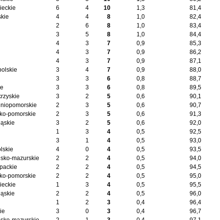
eckie
6
4
10
1,3
81,4
kie
4
4
8
1,0
82,4
2
6
8
1,0
83,4
3
5
8
1,0
84,4
4
3
7
0,9
85,3
4
3
7
0,9
86,2
4
3
7
0,9
87,1
polskie
3
4
7
0,9
88,0
3
3
6
0,8
88,7
ie
3
3
6
0,8
89,5
krzyskie
3
2
5
0,6
90,1
niopomorskie
2
3
5
0,6
90,7
ko-pomorskie
2
3
5
0,6
91,3
ląskie
3
2
5
0,6
92,0
1
3
4
0,5
92,5
3
1
4
0,5
93,0
lskie
4
0
4
0,5
93,5
sko-mazurskie
2
2
4
0,5
94,0
packie
2
2
4
0,5
94,5
ko-pomorskie
2
2
4
0,5
95,0
eckie
1
3
4
0,5
95,5
ląskie
2
2
4
0,5
96,0
1
2
3
0,4
96,4
ie
3
0
3
0,4
96,7