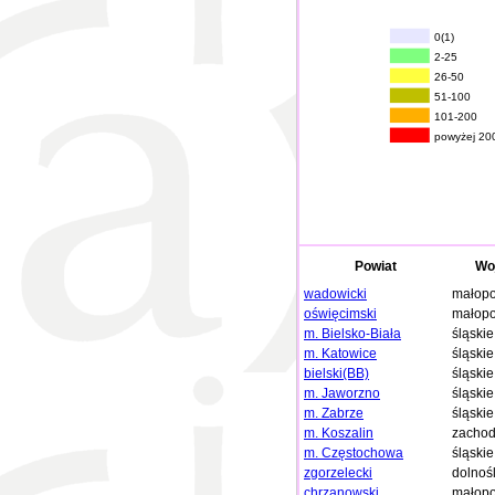
0(1)
2-25
26-50
51-100
101-200
powyżej 20
Powiat
Wo
wadowicki
małopo
oświęcimski
małopo
m. Bielsko-Biała
śląskie
m. Katowice
śląskie
bielski(BB)
śląskie
m. Jaworzno
śląskie
m. Zabrze
śląskie
m. Koszalin
zachod
m. Częstochowa
śląskie
zgorzelecki
dolnoś
chrzanowski
małopo