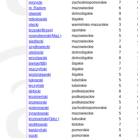
pyrzycki
zachodniopomorskie
7
m. Radom
mazowieckie
6
oławski
dolnośląskie
9
mikołowski
śląskie
6
olecki
warmińsko-mazurskie
3
brzeski(Brzeg)
opolskie
5
nowodworski(Maz.)
mazowieckie
5
siedlecki
mazowieckie
7
szydłowiecki
mazowieckie
4
oleśnicki
dolnośląskie
7
wrocławski
dolnośląskie
8
bielski(BB)
śląskie
7
pszczyński
śląskie
7
wodzisławski
śląskie
5
łukowski
lubelskie
5
łęczyński
lubelskie
5
dębicki
podkarpackie
8
krośnieński
podkarpackie
4
przeworski
podkarpackie
5
goleniowski
zachodniopomorskie
2
żyrardowski
mazowieckie
5
krośnieński(Odrz.)
lubuskie
5
piotrkowski
łódzkie
7
kwidzyński
pomorskie
5
pucki
pomorskie
4