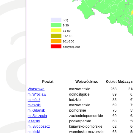
0(1)
2-30
31-60
61-100
101-200
powyżej 200
Powiat
Województwo
Kobiet
Mężczyz
Warszawa
mazowieckie
268
21
m. Wrocław
dolnośląskie
89
6
m. Łódź
łódzkie
83
6
mławski
mazowieckie
69
7
m. Gdańsk
pomorskie
75
5
m. Szczecin
zachodniopomorskie
69
6
leżajski
podkarpackie
68
5
m. Bydgoszcz
kujawsko-pomorskie
62
6
nidzicki
warmińsko-mazurskie
68
5