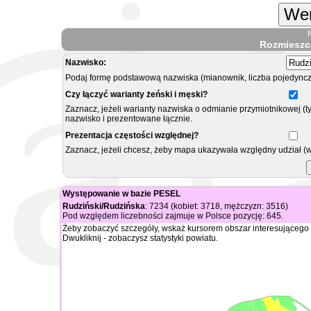
Wer
Rozmieszc
Nazwisko:
Podaj formę podstawową nazwiska (mianownik, liczba pojedyncz
Czy łączyć warianty żeński i męski?
Zaznacz, jeżeli warianty nazwiska o odmianie przymiotnikowej (t
nazwisko i prezentowane łącznie.
Prezentacja częstości względnej?
Zaznacz, jeżeli chcesz, żeby mapa ukazywała względny udział (
Występowanie w bazie PESEL
Rudziński/Rudzińska
: 7234 (kobiet: 3718, mężczyzn: 3516)
Pod względem liczebności zajmuje w Polsce pozycję: 645.
Żeby zobaczyć szczegóły, wskaż kursorem obszar interesującego 
Dwukliknij - zobaczysz statystyki powiatu.