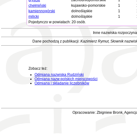
gryficki
zachodniopomorskie
1
chełmiński
kujawsko-pomorskie
1
kamiennogórski
dolnośląskie
1
milicki
dolnośląskie
1
Pojedynczo w powiatach: 20 osób.
Inne nazwiska rozpoczyna
Dane pochodzą z publikacji:
Kazimierz Rymut
, Słownik nazwis
Zobacz też:
Odmiana nazwiska Rudziński
Odmiana nazw polskich miejscowości
Odmiana i składanie liczebników
Opracowanie: Zbigniew Bronk, Agencja 