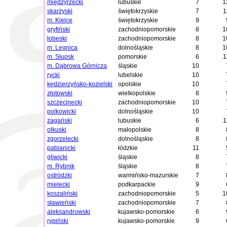
międzyrzecki
lubuskie
7
1
skarżyski
świętokrzyskie
7
1
m. Kielce
świętokrzyskie
9
gryfiński
zachodniopomorskie
8
1
łobeski
zachodniopomorskie
8
1
m. Legnica
dolnośląskie
8
1
m. Słupsk
pomorskie
6
1
m. Dąbrowa Górnicza
śląskie
10
rycki
lubelskie
10
kędzierzyńsko-kozielski
opolskie
10
złotowski
wielkopolskie
8
szczecinecki
zachodniopomorskie
10
polkowicki
dolnośląskie
10
żagański
lubuskie
6
1
olkuski
małopolskie
8
zgorzelecki
dolnośląskie
8
pabianicki
łódzkie
11
gliwicki
śląskie
8
m. Rybnik
śląskie
8
ostródzki
warmińsko-mazurskie
7
mielecki
podkarpackie
9
koszaliński
zachodniopomorskie
5
1
sławieński
zachodniopomorskie
7
aleksandrowski
kujawsko-pomorskie
6
rypiński
kujawsko-pomorskie
9