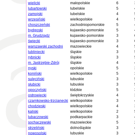
wielicki
małopolskie
6
lubartowski
lubelskie
5
zamojski
lubelskie
4
wrzesiński
wielkopolskie
4
choszczeński
zachodniopomorskie
5
bydgoski
kujawsko-pomorskie
5
m. Grudziądz
kujawsko-pomorskie
3
świecki
kujawsko-pomorskie
3
warszawski zachodni
mazowieckie
4
lubliniecki
śląskie
3
rybnicki
śląskie
3
m. Jastrzębie-Zdrój
śląskie
4
nyski
opolskie
5
koniński
wielkopolskie
5
sulęciński
lubuskie
3
słubicki
lubuskie
3
opoczyński
łódzkie
5
ostrowiecki
świętokrzyskie
4
czarnkowsko-trzcianecki
wielkopolskie
3
chodzieski
wielkopolskie
4
kaliski
wielkopolskie
2
lubaczowski
podkarpackie
3
sochaczewski
mazowieckie
5
strzeliński
dolnośląskie
3
nowosolski
lubuskie
3