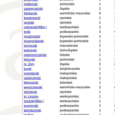
malborski
pomorskie
1
zawierciański
śląskie
2
lidzbarski
warmińsko-mazurskie
0
krapkowicki
opolskie
1
opolski
opolskie
1
ostrowski(Wlkp.)
wielkopolskie
2
leski
podkarpackie
3
grudziądzki
kujawsko-pomorskie
2
inowrocławski
kujawsko-pomorskie
1
przysuski
mazowieckie
2
wołowski
dolnośląskie
1
radomszczański
łódzkie
1
lęborski
pomorskie
1
m. Żory
śląskie
2
buski
świętokrzyskie
1
nowotarski
małopolskie
1
oświęcimski
małopolskie
1
biłgorajski
lubelskie
1
węgorzewski
warmińsko-mazurskie
2
strzelecki
opolskie
1
m. Leszno
wielkopolskie
1
średzki(Wlkp.)
wielkopolskie
1
przemyski
podkarpackie
2
tarnobrzeski
podkarpackie
2