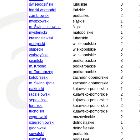
świebodziński
lubuskie
3
łódzki wschodni
łódzkie
2
zambrowski
podlaskie
2
myszkowski
śląskie
1
m. Świętochłowice
śląskie
1
myślenicki
małopolskie
1
krasnostawski
lubelskie
2
gostyński
wielkopolskie
2
słupecki
wielkopolskie
3
wolsztyński
wielkopolskie
2
jasielski
podkarpackie
3
m. Krosno
podkarpackie
2
m. Tarnobrzeg
podkarpackie
2
kołobrzeski
zachodniopomorskie
3
m. Świnoujście
zachodniopomorskie
2
nakielski
kujawsko-pomorskie
1
radziejowski
kujawsko-pomorskie
2
sępoleński
kujawsko-pomorskie
1
toruński
kujawsko-pomorskie
2
tucholski
kujawsko-pomorskie
4
węgrowski
mazowieckie
2
dzierżoniowski
dolnośląskie
1
głogowski
dolnośląskie
3
suwalski
podlaskie
2
łomżyński
podlaskie
2