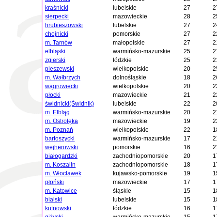
kraśnicki
lubelskie
27
2
sierpecki
mazowieckie
28
2
hrubieszowski
lubelskie
27
2
chojnicki
pomorskie
27
2
m. Tarnów
małopolskie
27
2
elbląski
warmińsko-mazurskie
25
2
zgierski
łódzkie
25
2
pleszewski
wielkopolskie
20
2
m. Wałbrzych
dolnośląskie
18
2
wągrowiecki
wielkopolskie
20
2
płocki
mazowieckie
21
2
świdnicki(Świdnik)
lubelskie
22
2
m. Elbląg
warmińsko-mazurskie
20
2
m. Ostrołęka
mazowieckie
19
2
m. Poznań
wielkopolskie
22
1
bartoszycki
warmińsko-mazurskie
17
2
wejherowski
pomorskie
16
2
białogardzki
zachodniopomorskie
20
1
m. Koszalin
zachodniopomorskie
18
1
m. Włocławek
kujawsko-pomorskie
19
1
płoński
mazowieckie
17
1
m. Katowice
śląskie
15
1
bialski
lubelskie
15
1
kutnowski
łódzkie
16
1