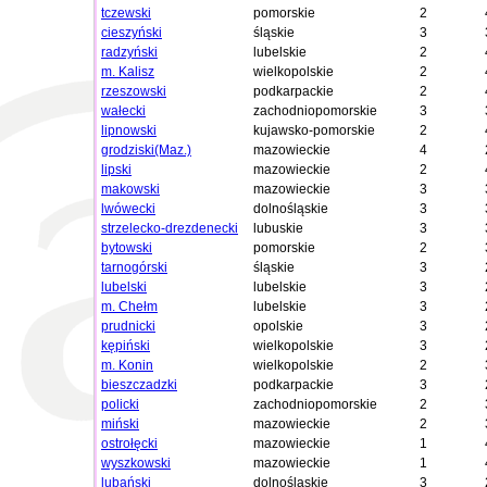
tczewski
pomorskie
2
cieszyński
śląskie
3
radzyński
lubelskie
2
m. Kalisz
wielkopolskie
2
rzeszowski
podkarpackie
2
wałecki
zachodniopomorskie
3
lipnowski
kujawsko-pomorskie
2
grodziski(Maz.)
mazowieckie
4
lipski
mazowieckie
2
makowski
mazowieckie
3
lwówecki
dolnośląskie
3
strzelecko-drezdenecki
lubuskie
3
bytowski
pomorskie
2
tarnogórski
śląskie
3
lubelski
lubelskie
3
m. Chełm
lubelskie
3
prudnicki
opolskie
3
kępiński
wielkopolskie
3
m. Konin
wielkopolskie
2
bieszczadzki
podkarpackie
3
policki
zachodniopomorskie
2
miński
mazowieckie
2
ostrołęcki
mazowieckie
1
wyszkowski
mazowieckie
1
lubański
dolnośląskie
3