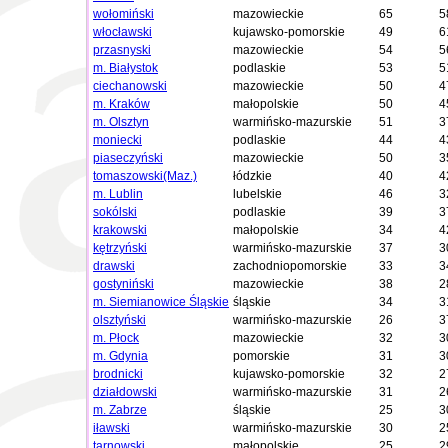
wołomiński
mazowieckie
65
5
włocławski
kujawsko-pomorskie
49
6
przasnyski
mazowieckie
54
5
m. Białystok
podlaskie
53
5
ciechanowski
mazowieckie
50
4
m. Kraków
małopolskie
50
4
m. Olsztyn
warmińsko-mazurskie
51
3
moniecki
podlaskie
44
4
piaseczyński
mazowieckie
50
3
tomaszowski(Maz.)
łódzkie
40
4
m. Lublin
lubelskie
46
3
sokólski
podlaskie
39
3
krakowski
małopolskie
34
4
kętrzyński
warmińsko-mazurskie
37
3
drawski
zachodniopomorskie
33
3
gostyniński
mazowieckie
38
2
m. Siemianowice Śląskie
śląskie
34
3
olsztyński
warmińsko-mazurskie
26
3
m. Płock
mazowieckie
32
3
m. Gdynia
pomorskie
31
3
brodnicki
kujawsko-pomorskie
32
2
działdowski
warmińsko-mazurskie
31
2
m. Zabrze
śląskie
25
3
iławski
warmińsko-mazurskie
30
2
tarnowski
małopolskie
25
2