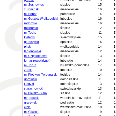
giżycki
warmińsko-mazurskie
15
1
m. Sosnowiec
śląskie
15
1
żuromiński
mazowieckie
16
1
m. Sopot
pomorskie
14
1
m. Gorzów Wielkopolski
lubuskie
16
1
radomski
mazowieckie
16
1
raciborski
śląskie
12
1
m. Tychy
śląskie
11
1
kielecki
świętokrzyskie
15
1
głubczycki
opolskie
16
1
pilski
wielkopolskie
14
1
legionowski
mazowieckie
12
1
m. Częstochowa
śląskie
13
1
tomaszowski(Lub.)
lubelskie
14
1
m. Toruń
kujawsko-pomorskie
17
1
żarski
lubuskie
10
1
m. Piotrków Trybunalski
łódzkie
14
1
górowski
dolnośląskie
11
1
kłodzki
dolnośląskie
13
1
starachowicki
świętokrzyskie
13
1
m. Bielsko-Biała
śląskie
12
1
mrągowski
warmińsko-mazurskie
11
1
grajewski
podlaskie
12
1
ełcki
warmińsko-mazurskie
10
1
m. Gliwice
śląskie
9
1