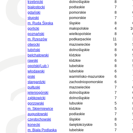
trzebnicki
dolnośląskie
8
białostocki
podlaskie
7
gdański
pomorskie
8
słupski
pomorskie
7
m. Ruda Śląska
śląskie
8
gorlicki
małopolskie
4
1
poznański
wielkopolskie
8
m. Rzeszów
podkarpackie
11
otwocki
mazowieckie
9
lubiński
dolnośląskie
8
bełchatowski
łódzkie
9
rawski
łódzkie
6
opolski(Lub.)
lubelskie
8
włodawski
lubelskie
6
piski
warmińsko-mazurskie
6
stargardzki
zachodniopomorskie
6
pułtuski
mazowieckie
7
jeleniogórski
dolnośląskie
7
ząbkowicki
dolnośląskie
7
gorzowski
lubuskie
5
m. Skierniewice
łódzkie
5
augustowski
podlaskie
7
częstochowski
śląskie
8
konecki
świętokrzyskie
5
m. Biała Podlaska
lubelskie
7