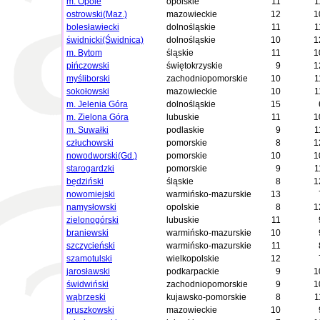
m. Opole
opolskie
11
1
ostrowski(Maz.)
mazowieckie
12
1
bolesławiecki
dolnośląskie
11
1
świdnicki(Świdnica)
dolnośląskie
10
1
m. Bytom
śląskie
11
1
pińczowski
świętokrzyskie
9
1
myśliborski
zachodniopomorskie
10
1
sokołowski
mazowieckie
10
1
m. Jelenia Góra
dolnośląskie
15
m. Zielona Góra
lubuskie
11
1
m. Suwałki
podlaskie
9
1
człuchowski
pomorskie
8
1
nowodworski(Gd.)
pomorskie
10
1
starogardzki
pomorskie
9
1
będziński
śląskie
8
1
nowomiejski
warmińsko-mazurskie
13
namysłowski
opolskie
8
1
zielonogórski
lubuskie
11
braniewski
warmińsko-mazurskie
10
szczycieński
warmińsko-mazurskie
11
szamotulski
wielkopolskie
12
jarosławski
podkarpackie
9
1
świdwiński
zachodniopomorskie
9
1
wąbrzeski
kujawsko-pomorskie
8
1
pruszkowski
mazowieckie
10