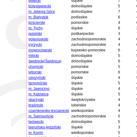
gliwicki
śląskie
7
bolesławiecki
dolnośląskie
5
m. Jelenia Góra
dolnośląskie
7
m. Białystok
podlaskie
6
kościerski
pomorskie
4
m. Tychy
śląskie
8
jasielski
podkarpackie
3
goleniowski
zachodniopomorskie
4
pyrzycki
zachodniopomorskie
4
inowrocławski
kujawsko-pomorskie
6
milicki
dolnośląskie
5
świdnicki(Świdnica)
dolnośląskie
6
chojnicki
pomorskie
5
lęborski
pomorskie
6
cieszyński
śląskie
4
tarnogórski
śląskie
5
m. Jaworzno
śląskie
4
m. Katowice
śląskie
5
skarżyski
świętokrzyskie
4
kraśnicki
lubelskie
4
czarnkowsko-trzcianecki
wielkopolskie
4
m. Świnoujście
zachodniopomorskie
5
lwówecki
dolnośląskie
5
bieruńsko-lędziński
śląskie
3
m. Konin
wielkopolskie
5