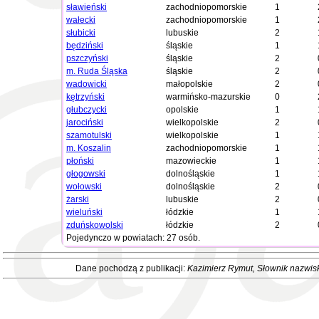
sławieński
zachodniopomorskie
1
wałecki
zachodniopomorskie
1
słubicki
lubuskie
2
będziński
śląskie
1
pszczyński
śląskie
2
m. Ruda Śląska
śląskie
2
wadowicki
małopolskie
2
kętrzyński
warmińsko-mazurskie
0
głubczycki
opolskie
1
jarociński
wielkopolskie
2
szamotulski
wielkopolskie
1
m. Koszalin
zachodniopomorskie
1
płoński
mazowieckie
1
głogowski
dolnośląskie
1
wołowski
dolnośląskie
2
żarski
lubuskie
2
wieluński
łódzkie
1
zduńskowolski
łódzkie
2
Pojedynczo w powiatach: 27 osób.
Dane pochodzą z publikacji:
Kazimierz Rymut
, Słownik nazwis