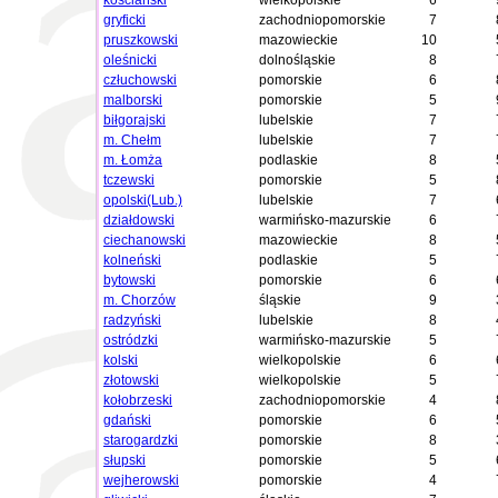
kościański
wielkopolskie
6
gryficki
zachodniopomorskie
7
pruszkowski
mazowieckie
10
oleśnicki
dolnośląskie
8
człuchowski
pomorskie
6
malborski
pomorskie
5
biłgorajski
lubelskie
7
m. Chełm
lubelskie
7
m. Łomża
podlaskie
8
tczewski
pomorskie
5
opolski(Lub.)
lubelskie
7
działdowski
warmińsko-mazurskie
6
ciechanowski
mazowieckie
8
kolneński
podlaskie
5
bytowski
pomorskie
6
m. Chorzów
śląskie
9
radzyński
lubelskie
8
ostródzki
warmińsko-mazurskie
5
kolski
wielkopolskie
6
złotowski
wielkopolskie
5
kołobrzeski
zachodniopomorskie
4
gdański
pomorskie
6
starogardzki
pomorskie
8
słupski
pomorskie
5
wejherowski
pomorskie
4