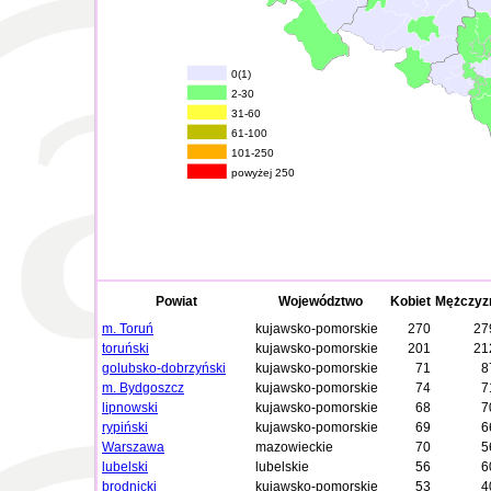
0(1)
2-30
31-60
61-100
101-250
powyżej 250
Powiat
Województwo
Kobiet
Mężczyz
m. Toruń
kujawsko-pomorskie
270
27
toruński
kujawsko-pomorskie
201
21
golubsko-dobrzyński
kujawsko-pomorskie
71
8
m. Bydgoszcz
kujawsko-pomorskie
74
7
lipnowski
kujawsko-pomorskie
68
7
rypiński
kujawsko-pomorskie
69
6
Warszawa
mazowieckie
70
5
lubelski
lubelskie
56
6
brodnicki
kujawsko-pomorskie
53
4