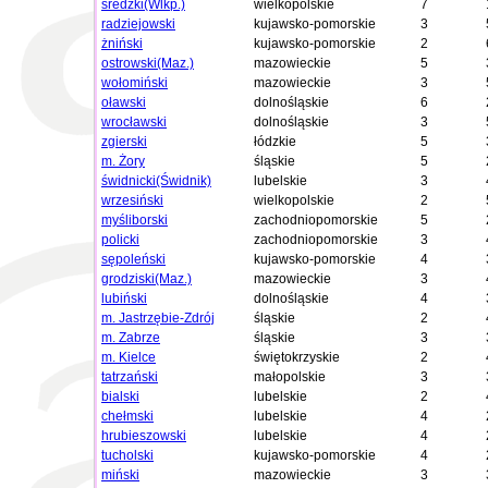
średzki(Wlkp.)
wielkopolskie
7
radziejowski
kujawsko-pomorskie
3
żniński
kujawsko-pomorskie
2
ostrowski(Maz.)
mazowieckie
5
wołomiński
mazowieckie
3
oławski
dolnośląskie
6
wrocławski
dolnośląskie
3
zgierski
łódzkie
5
m. Żory
śląskie
5
świdnicki(Świdnik)
lubelskie
3
wrzesiński
wielkopolskie
2
myśliborski
zachodniopomorskie
5
policki
zachodniopomorskie
3
sępoleński
kujawsko-pomorskie
4
grodziski(Maz.)
mazowieckie
3
lubiński
dolnośląskie
4
m. Jastrzębie-Zdrój
śląskie
2
m. Zabrze
śląskie
3
m. Kielce
świętokrzyskie
2
tatrzański
małopolskie
3
bialski
lubelskie
2
chełmski
lubelskie
4
hrubieszowski
lubelskie
4
tucholski
kujawsko-pomorskie
4
miński
mazowieckie
3