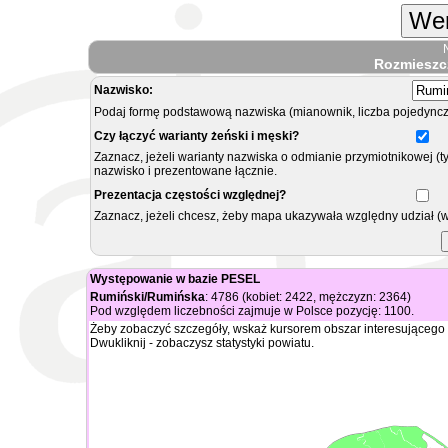
Wer
Rozmieszc
Nazwisko:
Podaj formę podstawową nazwiska (mianownik, liczba pojedyncz
Czy łączyć warianty żeński i męski?
Zaznacz, jeżeli warianty nazwiska o odmianie przymiotnikowej (t
nazwisko i prezentowane łącznie.
Prezentacja częstości względnej?
Zaznacz, jeżeli chcesz, żeby mapa ukazywała względny udział (
Występowanie w bazie PESEL
Rumiński/Rumińska
: 4786 (kobiet: 2422, mężczyzn: 2364)
Pod względem liczebności zajmuje w Polsce pozycję: 1100.
Żeby zobaczyć szczegóły, wskaż kursorem obszar interesującego 
Dwukliknij - zobaczysz statystyki powiatu.