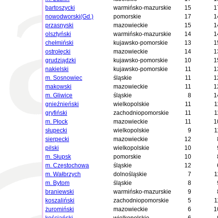
bartoszycki
warmińsko-mazurskie
15
1
nowodworski(Gd.)
pomorskie
17
1
przasnyski
mazowieckie
15
1
olsztyński
warmińsko-mazurskie
14
1
chełmiński
kujawsko-pomorskie
13
1
ostrołęcki
mazowieckie
14
1
grudziądzki
kujawsko-pomorskie
10
1
nakielski
kujawsko-pomorskie
11
1
m. Sosnowiec
śląskie
11
1
makowski
mazowieckie
11
1
m. Gliwice
śląskie
8
1
gnieźnieński
wielkopolskie
11
1
gryfiński
zachodniopomorskie
11
1
m. Płock
mazowieckie
11
1
słupecki
wielkopolskie
9
1
sierpecki
mazowieckie
12
pilski
wielkopolskie
10
m. Słupsk
pomorskie
10
m. Częstochowa
śląskie
12
m. Wałbrzych
dolnośląskie
7
1
m. Bytom
śląskie
8
braniewski
warmińsko-mazurskie
9
koszaliński
zachodniopomorskie
5
1
żuromiński
mazowieckie
6
1