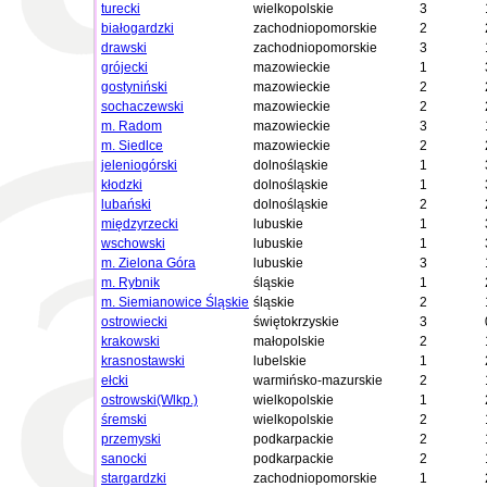
turecki
wielkopolskie
3
białogardzki
zachodniopomorskie
2
drawski
zachodniopomorskie
3
grójecki
mazowieckie
1
gostyniński
mazowieckie
2
sochaczewski
mazowieckie
2
m. Radom
mazowieckie
3
m. Siedlce
mazowieckie
2
jeleniogórski
dolnośląskie
1
kłodzki
dolnośląskie
1
lubański
dolnośląskie
2
międzyrzecki
lubuskie
1
wschowski
lubuskie
1
m. Zielona Góra
lubuskie
3
m. Rybnik
śląskie
1
m. Siemianowice Śląskie
śląskie
2
ostrowiecki
świętokrzyskie
3
krakowski
małopolskie
2
krasnostawski
lubelskie
1
ełcki
warmińsko-mazurskie
2
ostrowski(Wlkp.)
wielkopolskie
1
śremski
wielkopolskie
2
przemyski
podkarpackie
2
sanocki
podkarpackie
2
stargardzki
zachodniopomorskie
1