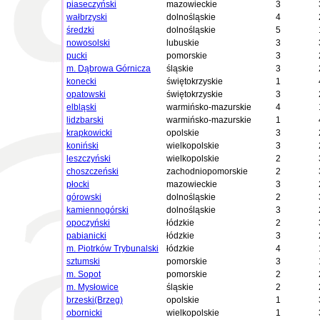
piaseczyński
mazowieckie
3
wałbrzyski
dolnośląskie
4
średzki
dolnośląskie
5
nowosolski
lubuskie
3
pucki
pomorskie
3
m. Dąbrowa Górnicza
śląskie
3
konecki
świętokrzyskie
1
opatowski
świętokrzyskie
3
elbląski
warmińsko-mazurskie
4
lidzbarski
warmińsko-mazurskie
1
krapkowicki
opolskie
3
koniński
wielkopolskie
3
leszczyński
wielkopolskie
2
choszczeński
zachodniopomorskie
2
płocki
mazowieckie
3
górowski
dolnośląskie
2
kamiennogórski
dolnośląskie
3
opoczyński
łódzkie
2
pabianicki
łódzkie
3
m. Piotrków Trybunalski
łódzkie
4
sztumski
pomorskie
3
m. Sopot
pomorskie
2
m. Mysłowice
śląskie
2
brzeski(Brzeg)
opolskie
1
obornicki
wielkopolskie
1