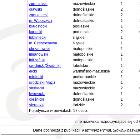
żuromiński
mazowieckie
1
oławski
dolnośląskie
2
zgorzelecki
dolnośląskie
2
m. Wałbrzych
dolnośląskie
1
białostocki
podlaskie
1
kartuski
pomorskie
2
lubliniecki
śląskie
1
m. Częstochowa
śląskie
1
chrzanowski
małopolskie
1
limanowski
małopolskie
1
tatrzański
małopolskie
1
świdnicki(Świdnik)
lubelskie
1
ełcki
warmińsko-mazurskie
2
mielecki
podkarpackie
1
grodziski(Maz.)
mazowieckie
1
siedlecki
mazowieckie
2
lwówecki
dolnośląskie
1
oleśnicki
dolnośląskie
1
sieradzki
łódzkie
2
Pojedynczo w powiatach: 17 osób.
Inne nazwiska rozpoczynające się od
Dane pochodzą z publikacji:
Kazimierz Rymut
, Słownik nazwis