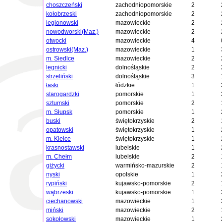
choszczeński
zachodniopomorskie
2
kołobrzeski
zachodniopomorskie
2
legionowski
mazowieckie
2
nowodworski(Maz.)
mazowieckie
2
otwocki
mazowieckie
4
ostrowski(Maz.)
mazowieckie
1
m. Siedlce
mazowieckie
2
legnicki
dolnośląskie
2
strzeliński
dolnośląskie
3
łaski
łódzkie
1
starogardzki
pomorskie
1
sztumski
pomorskie
2
m. Słupsk
pomorskie
1
buski
świętokrzyskie
2
opatowski
świętokrzyskie
1
m. Kielce
świętokrzyskie
1
krasnostawski
lubelskie
1
m. Chełm
lubelskie
2
giżycki
warmińsko-mazurskie
2
nyski
opolskie
1
rypiński
kujawsko-pomorskie
2
wąbrzeski
kujawsko-pomorskie
1
ciechanowski
mazowieckie
1
miński
mazowieckie
2
sokołowski
mazowieckie
1