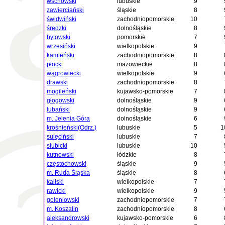
wschowski
lubuskie
9
zawierciański
śląskie
8
świdwiński
zachodniopomorskie
10
średzki
dolnośląskie
8
bytowski
pomorskie
7
wrzesiński
wielkopolskie
9
kamieński
zachodniopomorskie
8
płocki
mazowieckie
8
wągrowiecki
wielkopolskie
9
drawski
zachodniopomorskie
8
mogileński
kujawsko-pomorskie
7
głogowski
dolnośląskie
9
lubański
dolnośląskie
9
m. Jelenia Góra
dolnośląskie
6
krośnieński(Odrz.)
lubuskie
5
1
sulęciński
lubuskie
7
słubicki
lubuskie
10
kutnowski
łódzkie
8
częstochowski
śląskie
9
m. Ruda Śląska
śląskie
8
kaliski
wielkopolskie
7
rawicki
wielkopolskie
9
goleniowski
zachodniopomorskie
7
m. Koszalin
zachodniopomorskie
8
aleksandrowski
kujawsko-pomorskie
6