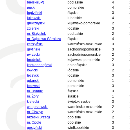
bielski(BP)
podlaskie
4
pucki
pomorskie
4
będziński
śląskie
3
łukowski
lubelskie
4
grudziądzki
kujawsko-pomorskie
2
zgierski
łódzkie
3
m. Białystok
podlaskie
2
m. Dąbrowa Górnicza
śląskie
4
kętrzyński
warmińsko-mazurskie
3
gryfiński
zachodniopomorskie
3
pyrzycki
zachodniopomorskie
2
brodnicki
kujawsko-pomorskie
2
kamiennogórski
dolnośląskie
3
łowicki
łódzkie
2
łęczycki
łódzkie
3
gdański
pomorskie
1
tczewski
pomorskie
3
m. Rybnik
śląskie
3
m. Żory
śląskie
1
kielecki
świętokrzyskie
3
węgorzewski
warmińsko-mazurskie
2
m. Olsztyn
warmińsko-mazurskie
2
brzeski(Brzeg)
opolskie
2
m. Opole
opolskie
3
gostyński
wielkopolskie
3