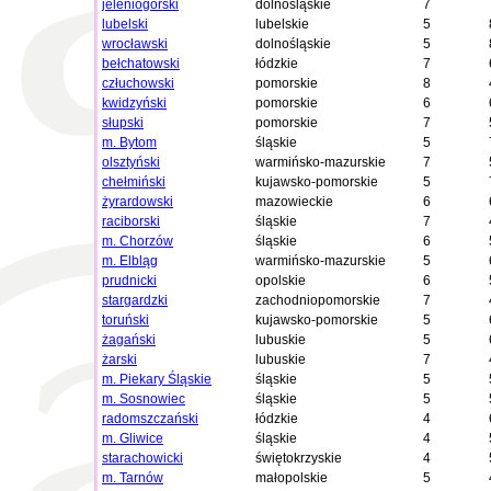
jeleniogórski
dolnośląskie
7
lubelski
lubelskie
5
wrocławski
dolnośląskie
5
bełchatowski
łódzkie
7
człuchowski
pomorskie
8
kwidzyński
pomorskie
6
słupski
pomorskie
7
m. Bytom
śląskie
5
olsztyński
warmińsko-mazurskie
7
chełmiński
kujawsko-pomorskie
5
żyrardowski
mazowieckie
6
raciborski
śląskie
7
m. Chorzów
śląskie
6
m. Elbląg
warmińsko-mazurskie
5
prudnicki
opolskie
6
stargardzki
zachodniopomorskie
7
toruński
kujawsko-pomorskie
5
żagański
lubuskie
5
żarski
lubuskie
7
m. Piekary Śląskie
śląskie
5
m. Sosnowiec
śląskie
5
radomszczański
łódzkie
4
m. Gliwice
śląskie
4
starachowicki
świętokrzyskie
4
m. Tarnów
małopolskie
5