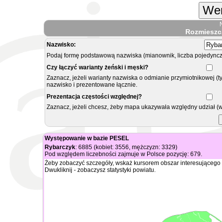
Wer
Rozmieszc
Nazwisko:
Podaj formę podstawową nazwiska (mianownik, liczba pojedyncz
Czy łączyć warianty żeński i męski?
Zaznacz, jeżeli warianty nazwiska o odmianie przymiotnikowej (t
nazwisko i prezentowane łącznie.
Prezentacja częstości względnej?
Zaznacz, jeżeli chcesz, żeby mapa ukazywała względny udział (
Występowanie w bazie PESEL
Rybarczyk
: 6885 (kobiet: 3556, mężczyzn: 3329)
Pod względem liczebności zajmuje w Polsce pozycję: 679.
Żeby zobaczyć szczegóły, wskaż kursorem obszar interesującego 
Dwukliknij - zobaczysz statystyki powiatu.