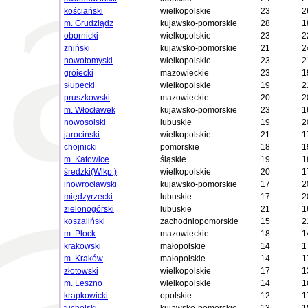
kościański
wielkopolskie
23
2
m. Grudziądz
kujawsko-pomorskie
28
1
obornicki
wielkopolskie
23
2
żniński
kujawsko-pomorskie
21
2
nowotomyski
wielkopolskie
23
2
grójecki
mazowieckie
23
1
słupecki
wielkopolskie
19
2
pruszkowski
mazowieckie
20
2
m. Włocławek
kujawsko-pomorskie
23
1
nowosolski
lubuskie
19
2
jarociński
wielkopolskie
21
1
chojnicki
pomorskie
18
1
m. Katowice
śląskie
19
1
średzki(Wlkp.)
wielkopolskie
20
1
inowrocławski
kujawsko-pomorskie
17
2
międzyrzecki
lubuskie
17
2
zielonogórski
lubuskie
21
1
koszaliński
zachodniopomorskie
15
2
m. Płock
mazowieckie
18
1
krakowski
małopolskie
14
1
m. Kraków
małopolskie
14
1
złotowski
wielkopolskie
17
1
m. Leszno
wielkopolskie
14
1
krapkowicki
opolskie
12
1