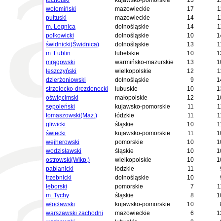
tucholski
kujawsko-pomorskie
13
1
wołomiński
mazowieckie
17
1
pułtuski
mazowieckie
14
1
m. Legnica
dolnośląskie
14
1
polkowicki
dolnośląskie
10
1
świdnicki(Świdnica)
dolnośląskie
13
1
m. Lublin
lubelskie
10
1
mrągowski
warmińsko-mazurskie
13
1
leszczyński
wielkopolskie
12
1
dzierżoniowski
dolnośląskie
9
1
strzelecko-drezdenecki
lubuskie
10
1
oświęcimski
małopolskie
12
1
sępoleński
kujawsko-pomorskie
11
1
tomaszowski(Maz.)
łódzkie
11
1
gliwicki
śląskie
10
1
świecki
kujawsko-pomorskie
11
1
wejherowski
pomorskie
10
1
wodzisławski
śląskie
10
1
ostrowski(Wlkp.)
wielkopolskie
10
1
pabianicki
łódzkie
11
trzebnicki
dolnośląskie
10
lęborski
pomorskie
7
1
m. Tychy
śląskie
8
1
włocławski
kujawsko-pomorskie
10
warszawski zachodni
mazowieckie
6
1