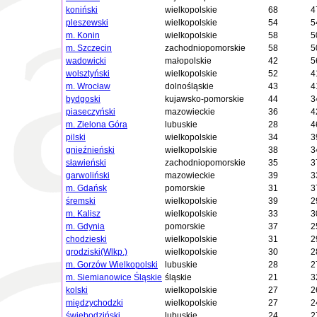
koniński
wielkopolskie
68
4
pleszewski
wielkopolskie
54
5
m. Konin
wielkopolskie
58
5
m. Szczecin
zachodniopomorskie
58
5
wadowicki
małopolskie
42
5
wolsztyński
wielkopolskie
52
4
m. Wrocław
dolnośląskie
43
4
bydgoski
kujawsko-pomorskie
44
3
piaseczyński
mazowieckie
36
4
m. Zielona Góra
lubuskie
28
4
pilski
wielkopolskie
34
3
gnieźnieński
wielkopolskie
38
3
sławieński
zachodniopomorskie
35
3
garwoliński
mazowieckie
39
3
m. Gdańsk
pomorskie
31
3
śremski
wielkopolskie
39
2
m. Kalisz
wielkopolskie
33
3
m. Gdynia
pomorskie
37
2
chodzieski
wielkopolskie
31
2
grodziski(Wlkp.)
wielkopolskie
30
2
m. Gorzów Wielkopolski
lubuskie
28
2
m. Siemianowice Śląskie
śląskie
21
3
kolski
wielkopolskie
27
2
międzychodzki
wielkopolskie
27
2
świebodziński
lubuskie
24
2