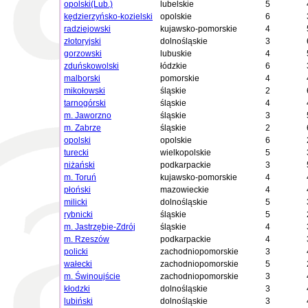
opolski(Lub.)
lubelskie
5
kędzierzyńsko-kozielski
opolskie
6
radziejowski
kujawsko-pomorskie
4
złotoryjski
dolnośląskie
3
gorzowski
lubuskie
4
zduńskowolski
łódzkie
6
malborski
pomorskie
4
mikołowski
śląskie
2
tarnogórski
śląskie
4
m. Jaworzno
śląskie
3
m. Zabrze
śląskie
2
opolski
opolskie
6
turecki
wielkopolskie
5
niżański
podkarpackie
3
m. Toruń
kujawsko-pomorskie
4
płoński
mazowieckie
4
milicki
dolnośląskie
5
rybnicki
śląskie
5
m. Jastrzębie-Zdrój
śląskie
4
m. Rzeszów
podkarpackie
4
policki
zachodniopomorskie
3
wałecki
zachodniopomorskie
5
m. Świnoujście
zachodniopomorskie
3
kłodzki
dolnośląskie
3
lubiński
dolnośląskie
3