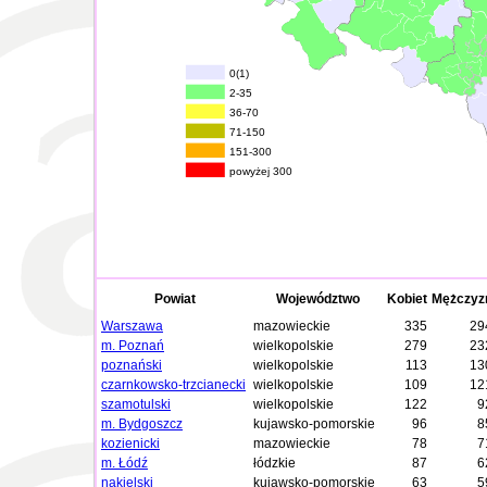
0(1)
2-35
36-70
71-150
151-300
powyżej 300
Powiat
Województwo
Kobiet
Mężczyz
Warszawa
mazowieckie
335
29
m. Poznań
wielkopolskie
279
23
poznański
wielkopolskie
113
13
czarnkowsko-trzcianecki
wielkopolskie
109
12
szamotulski
wielkopolskie
122
9
m. Bydgoszcz
kujawsko-pomorskie
96
8
kozienicki
mazowieckie
78
7
m. Łódź
łódzkie
87
6
nakielski
kujawsko-pomorskie
63
5