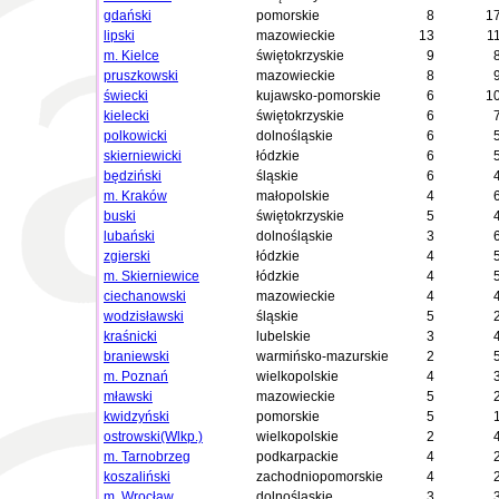
gdański
pomorskie
8
1
lipski
mazowieckie
13
1
m. Kielce
świętokrzyskie
9
pruszkowski
mazowieckie
8
świecki
kujawsko-pomorskie
6
1
kielecki
świętokrzyskie
6
polkowicki
dolnośląskie
6
skierniewicki
łódzkie
6
będziński
śląskie
6
m. Kraków
małopolskie
4
buski
świętokrzyskie
5
lubański
dolnośląskie
3
zgierski
łódzkie
4
m. Skierniewice
łódzkie
4
ciechanowski
mazowieckie
4
wodzisławski
śląskie
5
kraśnicki
lubelskie
3
braniewski
warmińsko-mazurskie
2
m. Poznań
wielkopolskie
4
mławski
mazowieckie
5
kwidzyński
pomorskie
5
ostrowski(Wlkp.)
wielkopolskie
2
m. Tarnobrzeg
podkarpackie
4
koszaliński
zachodniopomorskie
4
m. Wrocław
dolnośląskie
3