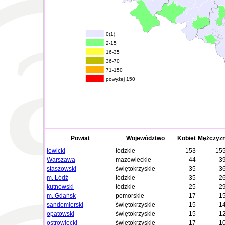
0(1)
2-15
16-35
36-70
71-150
powyżej 150
Powiat
Województwo
Kobiet
Mężczyz
łowicki
łódzkie
153
15
Warszawa
mazowieckie
44
3
staszowski
świętokrzyskie
35
3
m. Łódź
łódzkie
35
2
kutnowski
łódzkie
25
2
m. Gdańsk
pomorskie
17
1
sandomierski
świętokrzyskie
15
1
opatowski
świętokrzyskie
15
1
ostrowiecki
świętokrzyskie
17
1