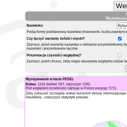
Wer
Rozmieszc
Nazwisko:
Podaj formę podstawową nazwiska (mianownik, liczba pojedyncz
Czy łączyć warianty żeński i męski?
Zaznacz, jeżeli warianty nazwiska o odmianie przymiotnikowej (t
nazwisko i prezentowane łącznie.
Prezentacja częstości względnej?
Zaznacz, jeżeli chcesz, żeby mapa ukazywała względny udział (
Występowanie w bazie PESEL
Rybus
: 1102 (kobiet: 567, mężczyzn: 535)
Pod względem liczebności zajmuje w Polsce pozycję: 5711.
Żeby zobaczyć szczegóły, wskaż kursorem obszar interesującego 
Dwukliknij - zobaczysz statystyki powiatu.