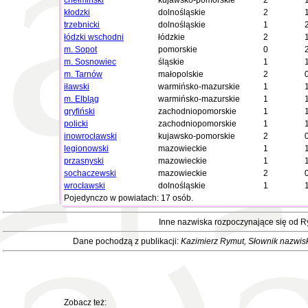
chełmiński
kujawsko-pomorskie
2
kłodzki
dolnośląskie
2
trzebnicki
dolnośląskie
1
łódzki wschodni
łódzkie
2
m. Sopot
pomorskie
0
m. Sosnowiec
śląskie
1
m. Tarnów
małopolskie
2
iławski
warmińsko-mazurskie
1
m. Elbląg
warmińsko-mazurskie
1
gryfiński
zachodniopomorskie
1
policki
zachodniopomorskie
1
inowrocławski
kujawsko-pomorskie
2
legionowski
mazowieckie
1
przasnyski
mazowieckie
1
sochaczewski
mazowieckie
2
wrocławski
dolnośląskie
1
Pojedynczo w powiatach: 17 osób.
Inne nazwiska rozpoczynające się od 
Dane pochodzą z publikacji:
Kazimierz Rymut
, Słownik nazwis
Zobacz też: