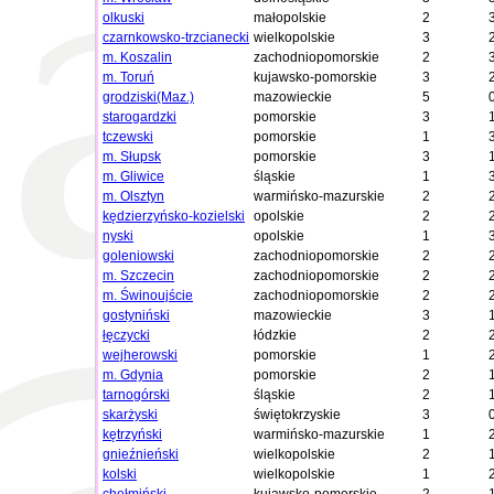
olkuski
małopolskie
2
czarnkowsko-trzcianecki
wielkopolskie
3
m. Koszalin
zachodniopomorskie
2
m. Toruń
kujawsko-pomorskie
3
grodziski(Maz.)
mazowieckie
5
starogardzki
pomorskie
3
tczewski
pomorskie
1
m. Słupsk
pomorskie
3
m. Gliwice
śląskie
1
m. Olsztyn
warmińsko-mazurskie
2
kędzierzyńsko-kozielski
opolskie
2
nyski
opolskie
1
goleniowski
zachodniopomorskie
2
m. Szczecin
zachodniopomorskie
2
m. Świnoujście
zachodniopomorskie
2
gostyniński
mazowieckie
3
łęczycki
łódzkie
2
wejherowski
pomorskie
1
m. Gdynia
pomorskie
2
tarnogórski
śląskie
2
skarżyski
świętokrzyskie
3
kętrzyński
warmińsko-mazurskie
1
gnieźnieński
wielkopolskie
2
kolski
wielkopolskie
1