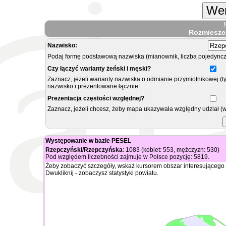
Wer
Rozmieszc
Nazwisko:
Podaj formę podstawową nazwiska (mianownik, liczba pojedyncz
Czy łączyć warianty żeński i męski?
Zaznacz, jeżeli warianty nazwiska o odmianie przymiotnikowej (t
nazwisko i prezentowane łącznie.
Prezentacja częstości względnej?
Zaznacz, jeżeli chcesz, żeby mapa ukazywała względny udział (
Występowanie w bazie PESEL
Rzepczyński/Rzepczyńska
: 1083 (kobiet: 553, mężczyzn: 530)
Pod względem liczebności zajmuje w Polsce pozycję: 5819.
Żeby zobaczyć szczegóły, wskaż kursorem obszar interesującego 
Dwukliknij - zobaczysz statystyki powiatu.