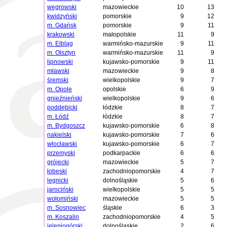
węgrowski
mazowieckie
10
13
kwidzyński
pomorskie
9
12
m. Gdańsk
pomorskie
9
11
krakowski
małopolskie
11
9
m. Elbląg
warmińsko-mazurskie
9
11
m. Olsztyn
warmińsko-mazurskie
11
9
lipnowski
kujawsko-pomorskie
9
11
mławski
mazowieckie
9
8
śremski
wielkopolskie
9
7
m. Opole
opolskie
6
9
gnieźnieński
wielkopolskie
9
6
poddębicki
łódzkie
8
7
m. Łódź
łódzkie
8
7
m. Bydgoszcz
kujawsko-pomorskie
6
8
nakielski
kujawsko-pomorskie
7
6
włocławski
kujawsko-pomorskie
6
7
przemyski
podkarpackie
6
6
grójecki
mazowieckie
5
7
łobeski
zachodniopomorskie
4
7
legnicki
dolnośląskie
5
6
jarociński
wielkopolskie
5
5
wołomiński
mazowieckie
5
5
m. Sosnowiec
śląskie
6
3
m. Koszalin
zachodniopomorskie
4
5
jeleniogórski
dolnośląskie
2
6