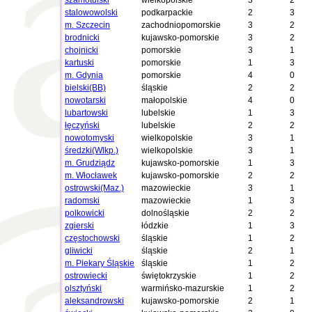
szamotulski
wielkopolskie
3
2
stalowowolski
podkarpackie
2
3
m. Szczecin
zachodniopomorskie
3
2
brodnicki
kujawsko-pomorskie
3
2
chojnicki
pomorskie
3
1
kartuski
pomorskie
1
3
m. Gdynia
pomorskie
4
0
bielski(BB)
śląskie
2
2
nowotarski
małopolskie
4
0
lubartowski
lubelskie
1
3
łęczyński
lubelskie
2
2
nowotomyski
wielkopolskie
3
1
średzki(Wlkp.)
wielkopolskie
3
1
m. Grudziądz
kujawsko-pomorskie
1
3
m. Włocławek
kujawsko-pomorskie
2
2
ostrowski(Maz.)
mazowieckie
3
1
radomski
mazowieckie
1
3
polkowicki
dolnośląskie
2
2
zgierski
łódzkie
1
3
częstochowski
śląskie
1
2
gliwicki
śląskie
2
1
m. Piekary Śląskie
śląskie
1
2
ostrowiecki
świętokrzyskie
1
2
olsztyński
warmińsko-mazurskie
1
2
aleksandrowski
kujawsko-pomorskie
2
1