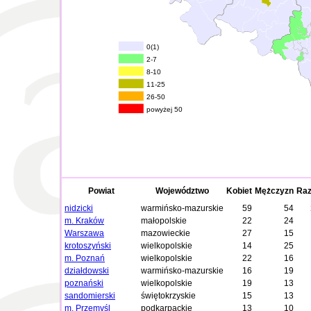
0(1)
2-7
8-10
11-25
26-50
powyżej 50
Powiat
Województwo
Kobiet
Mężczyzn
Ra
nidzicki
warmińsko-mazurskie
59
54
m. Kraków
małopolskie
22
24
Warszawa
mazowieckie
27
15
krotoszyński
wielkopolskie
14
25
m. Poznań
wielkopolskie
22
16
działdowski
warmińsko-mazurskie
16
19
poznański
wielkopolskie
19
13
sandomierski
świętokrzyskie
15
13
m. Przemyśl
podkarpackie
13
10