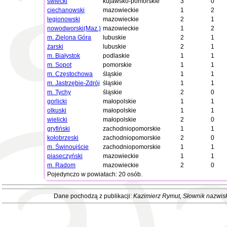
świecki
kujawsko-pomorskie
3
0
ciechanowski
mazowieckie
1
2
legionowski
mazowieckie
2
1
nowodworski(Maz.)
mazowieckie
1
2
m. Zielona Góra
lubuskie
2
1
żarski
lubuskie
2
1
m. Białystok
podlaskie
1
1
m. Sopot
pomorskie
1
1
m. Częstochowa
śląskie
1
1
m. Jastrzębie-Zdrój
śląskie
1
1
m. Tychy
śląskie
2
0
gorlicki
małopolskie
1
1
olkuski
małopolskie
1
1
wielicki
małopolskie
2
0
gryfiński
zachodniopomorskie
1
1
kołobrzeski
zachodniopomorskie
2
0
m. Świnoujście
zachodniopomorskie
1
1
piaseczyński
mazowieckie
1
1
m. Radom
mazowieckie
2
0
Pojedynczo w powiatach: 20 osób.
Dane pochodzą z publikacji:
Kazimierz Rymut
, Słownik nazwis