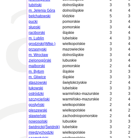
lubiński
dolnośląskie
3
5
m. Jelenia Góra
dolnośląskie
4
4
bełchatowski
łódzkie
5
3
pucki
pomorskie
3
4
słupski
pomorskie
3
4
raciborski
śląskie
3
4
m. Lublin
lubelskie
4
3
grodziski(Wlkp.)
wielkopolskie
3
4
przasnyski
mazowieckie
3
4
m. Wrocław
dolnośląskie
3
4
zielonogórski
lubuskie
3
4
malborski
pomorskie
2
4
m. Bytom
śląskie
3
3
m. Gliwice
śląskie
3
3
staszowski
świętokrzyskie
2
4
łukowski
lubelskie
3
3
ostródzki
warmińsko-mazurskie
3
3
szczycieński
warmińsko-mazurskie
2
4
gostyński
wielkopolskie
2
4
pleszewski
wielkopolskie
4
2
sławieński
zachodniopomorskie
2
4
nowosolski
lubuskie
3
3
świdnicki(Świdnik)
lubelskie
3
2
międzychodzki
wielkopolskie
3
2