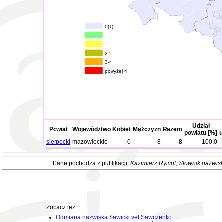
0(1)
2-2
3-4
powyżej 4
Udział
Powiat
Województwo
Kobiet
Mężczyzn
Razem
powiatu [%]
u
sierpecki
mazowieckie
0
8
8
100,0
Dane pochodzą z publikacji:
Kazimierz Rymut
, Słownik nazwis
Zobacz też:
Odmiana nazwiska Sawicki vel Sawczenko