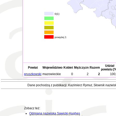
0(1)
powyżej 1
Udział
Powiat
Województwo
Kobiet
Mężczyzn
Razem
powiatu [
pruszkowski
mazowieckie
0
2
2
100
Dane pochodzą z publikacji:
Kazimierz Rymut
, Słownik nazwis
Zobacz też:
Odmiana nazwiska Sawicki-Hughes