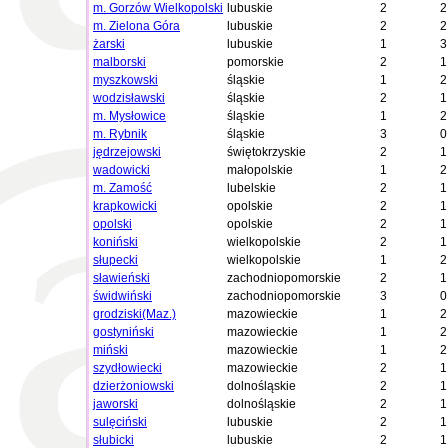
m. Gorzów Wielkopolski
lubuskie
2
2
m. Zielona Góra
lubuskie
2
2
żarski
lubuskie
1
3
malborski
pomorskie
2
1
myszkowski
śląskie
1
2
wodzisławski
śląskie
2
1
m. Mysłowice
śląskie
1
2
m. Rybnik
śląskie
3
0
jędrzejowski
świętokrzyskie
2
1
wadowicki
małopolskie
1
2
m. Zamość
lubelskie
2
1
krapkowicki
opolskie
2
1
opolski
opolskie
2
1
koniński
wielkopolskie
2
1
słupecki
wielkopolskie
1
2
sławieński
zachodniopomorskie
2
1
świdwiński
zachodniopomorskie
3
0
grodziski(Maz.)
mazowieckie
1
2
gostyniński
mazowieckie
1
2
miński
mazowieckie
1
2
szydłowiecki
mazowieckie
2
1
dzierżoniowski
dolnośląskie
2
1
jaworski
dolnośląskie
2
1
sulęciński
lubuskie
2
1
słubicki
lubuskie
2
1