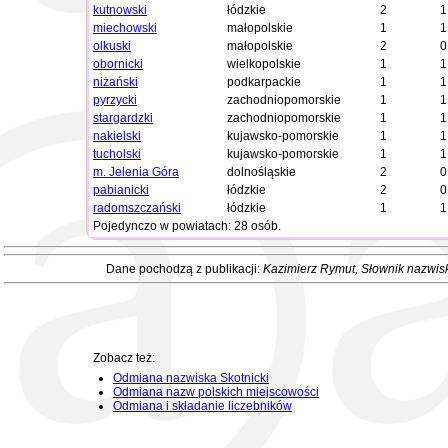
kutnowski
łódzkie
2
1
miechowski
małopolskie
1
1
olkuski
małopolskie
2
0
obornicki
wielkopolskie
1
1
niżański
podkarpackie
1
1
pyrzycki
zachodniopomorskie
1
1
stargardzki
zachodniopomorskie
1
1
nakielski
kujawsko-pomorskie
1
1
tucholski
kujawsko-pomorskie
1
1
m. Jelenia Góra
dolnośląskie
2
0
pabianicki
łódzkie
2
0
radomszczański
łódzkie
1
1
Pojedynczo w powiatach: 28 osób.
Dane pochodzą z publikacji:
Kazimierz Rymut
, Słownik nazwis
Zobacz też:
Odmiana nazwiska Skotnicki
Odmiana nazw polskich miejscowości
Odmiana i składanie liczebników