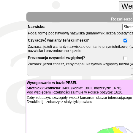
Wer
Rozmieszc
Nazwisko:
Podaj formę podstawową nazwiska (mianownik, liczba pojedyncz
Czy łączyć warianty żeński i męski?
Zaznacz, jeżeli warianty nazwiska o odmianie przymiotnikowej (t
nazwisko i prezentowane łącznie.
Prezentacja częstości względnej?
Zaznacz, jeżeli chcesz, żeby mapa ukazywała względny udział (
Występowanie w bazie PESEL
Skotnicki/Skotnicka
: 3480 (kobiet: 1802, mężczyzn: 1678)
Pod względem liczebności zajmuje w Polsce pozycję: 1626.
Żeby zobaczyć szczegóły, wskaż kursorem obszar interesującego 
Dwukliknij - zobaczysz statystyki powiatu.