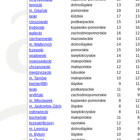
legnicki
dolnośląskie
13
18
m. Gdańsk
pomorskie
19
11
łaski
łódzkie
17
13
rzeszowski
podkarpackie
15
14
bydgoski
kujawsko-pomorskie
13
16
wałecki
zachodniopomorskie
16
12
ciechanowski
mazowieckie
14
13
m. Wałbrzych
dolnośląskie
14
13
tczewski
pomorskie
15
10
opatowski
świętokrzyskie
14
11
nowosądecki
małopolskie
10
15
chrzanowski
małopolskie
12
11
międzyrzecki
lubuskie
12
11
m. Tarnów
małopolskie
10
12
bielski(BB)
śląskie
9
11
leski
podkarpackie
11
9
gryfiński
zachodniopomorskie
11
9
m. Włocławek
kujawsko-pomorskie
8
12
m. Jastrzębie-Zdrój
śląskie
8
11
ostrowiecki
świętokrzyskie
8
11
bocheński
małopolskie
11
8
brzeski(Brzeg)
opolskie
12
7
m. Legnica
dolnośląskie
10
9
m. Bytom
śląskie
10
8