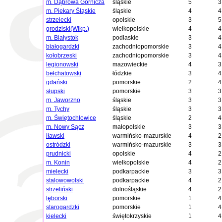
m. Dąbrowa Górnicza
śląskie
5
3
m. Piekary Śląskie
śląskie
4
4
strzelecki
opolskie
3
5
grodziski(Wlkp.)
wielkopolskie
4
4
m. Białystok
podlaskie
3
4
białogardzki
zachodniopomorskie
3
4
kołobrzeski
zachodniopomorskie
3
4
legionowski
mazowieckie
4
3
bełchatowski
łódzkie
3
4
gdański
pomorskie
2
4
słupski
pomorskie
3
3
m. Jaworzno
śląskie
3
3
m. Tychy
śląskie
3
3
m. Świętochłowice
śląskie
2
4
m. Nowy Sącz
małopolskie
3
3
iławski
warmińsko-mazurskie
4
2
ostródzki
warmińsko-mazurskie
3
3
prudnicki
opolskie
4
2
m. Konin
wielkopolskie
4
2
mielecki
podkarpackie
3
3
stalowowolski
podkarpackie
4
2
strzeliński
dolnośląskie
4
2
lęborski
pomorskie
1
4
starogardzki
pomorskie
1
4
kielecki
świętokrzyskie
1
4