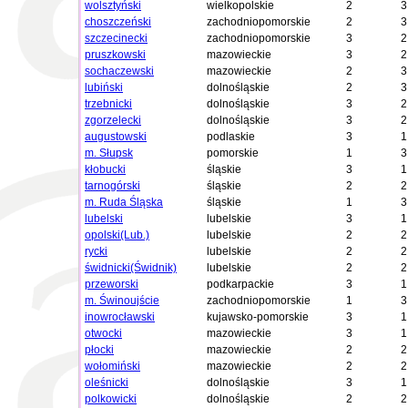
wolsztyński
wielkopolskie
2
3
choszczeński
zachodniopomorskie
2
3
szczecinecki
zachodniopomorskie
3
2
pruszkowski
mazowieckie
3
2
sochaczewski
mazowieckie
2
3
lubiński
dolnośląskie
2
3
trzebnicki
dolnośląskie
3
2
zgorzelecki
dolnośląskie
3
2
augustowski
podlaskie
3
1
m. Słupsk
pomorskie
1
3
kłobucki
śląskie
3
1
tarnogórski
śląskie
2
2
m. Ruda Śląska
śląskie
1
3
lubelski
lubelskie
3
1
opolski(Lub.)
lubelskie
2
2
rycki
lubelskie
2
2
świdnicki(Świdnik)
lubelskie
2
2
przeworski
podkarpackie
3
1
m. Świnoujście
zachodniopomorskie
1
3
inowrocławski
kujawsko-pomorskie
3
1
otwocki
mazowieckie
3
1
płocki
mazowieckie
2
2
wołomiński
mazowieckie
2
2
oleśnicki
dolnośląskie
3
1
polkowicki
dolnośląskie
2
2