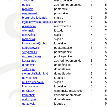
złotowski
wielkopolskie
5
7
policki
zachodniopomorskie
7
5
bytowski
pomorskie
6
5
wejherowski
pomorskie
5
6
bieruńsko-lędziński
śląskie
6
5
kędzierzyńsko-kozielski
opolskie
5
6
przasnyski
mazowieckie
7
4
wieluński
łódzkie
4
7
cieszyński
śląskie
6
4
raciborski
śląskie
5
5
tomaszowski(Lub.)
lubelskie
5
5
kolbuszowski
podkarpackie
6
4
strzyżowski
podkarpackie
5
5
m. Tarnobrzeg
podkarpackie
5
5
koszaliński
zachodniopomorskie
3
7
głogowski
dolnośląskie
5
5
złotoryjski
dolnośląskie
6
4
świdnicki(Świdnica)
dolnośląskie
2
8
nowosolski
lubuskie
5
5
m. Częstochowa
śląskie
4
5
krasnostawski
lubelskie
5
4
m. Olsztyn
warmińsko-mazurskie
4
5
kamieński
zachodniopomorskie
5
4
wałbrzyski
dolnośląskie
3
6
gorzowski
lubuskie
4
5