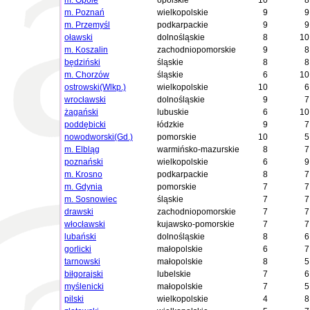
m. Opole
opolskie
10
8
m. Poznań
wielkopolskie
9
9
m. Przemyśl
podkarpackie
9
9
oławski
dolnośląskie
8
10
m. Koszalin
zachodniopomorskie
9
8
będziński
śląskie
8
8
m. Chorzów
śląskie
6
10
ostrowski(Wlkp.)
wielkopolskie
10
6
wrocławski
dolnośląskie
9
7
żagański
lubuskie
6
10
poddębicki
łódzkie
9
7
nowodworski(Gd.)
pomorskie
10
5
m. Elbląg
warmińsko-mazurskie
8
7
poznański
wielkopolskie
6
9
m. Krosno
podkarpackie
8
7
m. Gdynia
pomorskie
7
7
m. Sosnowiec
śląskie
7
7
drawski
zachodniopomorskie
7
7
włocławski
kujawsko-pomorskie
7
7
lubański
dolnośląskie
8
6
gorlicki
małopolskie
6
7
tarnowski
małopolskie
8
5
biłgorajski
lubelskie
7
6
myślenicki
małopolskie
7
5
pilski
wielkopolskie
4
8