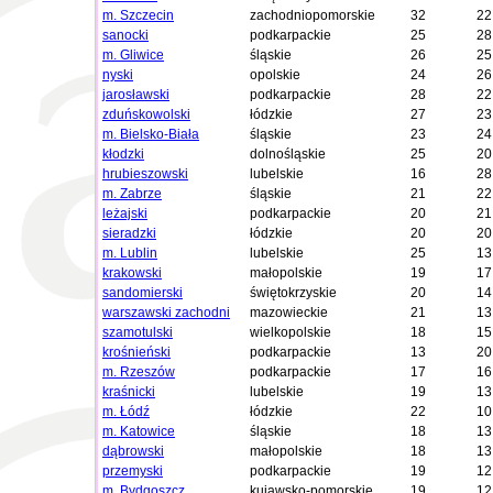
m. Szczecin
zachodniopomorskie
32
22
sanocki
podkarpackie
25
28
m. Gliwice
śląskie
26
25
nyski
opolskie
24
26
jarosławski
podkarpackie
28
22
zduńskowolski
łódzkie
27
23
m. Bielsko-Biała
śląskie
23
24
kłodzki
dolnośląskie
25
20
hrubieszowski
lubelskie
16
28
m. Zabrze
śląskie
21
22
leżajski
podkarpackie
20
21
sieradzki
łódzkie
20
20
m. Lublin
lubelskie
25
13
krakowski
małopolskie
19
17
sandomierski
świętokrzyskie
20
14
warszawski zachodni
mazowieckie
21
13
szamotulski
wielkopolskie
18
15
krośnieński
podkarpackie
13
20
m. Rzeszów
podkarpackie
17
16
kraśnicki
lubelskie
19
13
m. Łódź
łódzkie
22
10
m. Katowice
śląskie
18
13
dąbrowski
małopolskie
18
13
przemyski
podkarpackie
19
12
m. Bydgoszcz
kujawsko-pomorskie
19
12