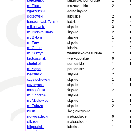
sępoleński
kujawsko-pomorskie
1
m. Płock
mazowieckie
2
zgorzelecki
dolnośląskie
1
gorzowski
lubuskie
2
tomaszowski(Maz.)
łódzkie
2
mikołowski
śląskie
3
m. Bielsko-Biała
śląskie
2
m. Bytom
śląskie
1
m. Żory
śląskie
1
m. Chełm
lubelskie
1
m. Olsztyn
warmińsko-mazurskie
2
krotoszyński
wielkopolskie
0
chojnicki
pomorskie
1
m. Sopot
pomorskie
2
będziński
śląskie
2
częstochowski
śląskie
1
pszczyński
śląskie
1
tarnogórski
śląskie
2
m. Chorzów
śląskie
1
m. Mysłowice
śląskie
1
m. Zabrze
śląskie
2
buski
świętokrzyskie
1
nowosądecki
małopolskie
0
olkuski
małopolskie
1
biłgorajski
lubelskie
1