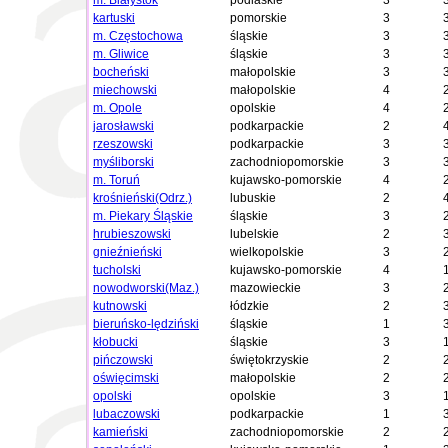
m. Białystok
podlaskie
3
kartuski
pomorskie
3
m. Częstochowa
śląskie
3
m. Gliwice
śląskie
3
bocheński
małopolskie
3
miechowski
małopolskie
4
m. Opole
opolskie
4
jarosławski
podkarpackie
2
rzeszowski
podkarpackie
3
myśliborski
zachodniopomorskie
3
m. Toruń
kujawsko-pomorskie
4
krośnieński(Odrz.)
lubuskie
2
m. Piekary Śląskie
śląskie
3
hrubieszowski
lubelskie
2
gnieźnieński
wielkopolskie
3
tucholski
kujawsko-pomorskie
4
nowodworski(Maz.)
mazowieckie
3
kutnowski
łódzkie
2
bieruńsko-lędziński
śląskie
1
kłobucki
śląskie
3
pińczowski
świętokrzyskie
2
oświęcimski
małopolskie
2
opolski
opolskie
3
lubaczowski
podkarpackie
1
kamieński
zachodniopomorskie
2