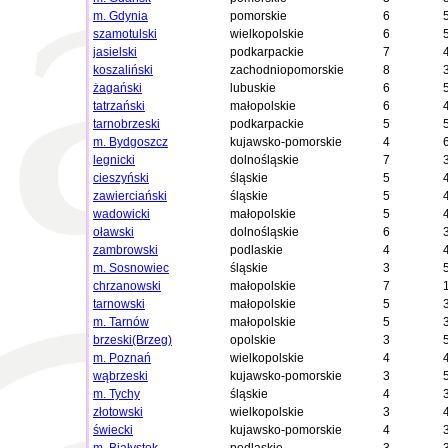
m. Gdynia
pomorskie
6
szamotulski
wielkopolskie
6
jasielski
podkarpackie
7
koszaliński
zachodniopomorskie
8
żagański
lubuskie
6
tatrzański
małopolskie
6
tarnobrzeski
podkarpackie
5
m. Bydgoszcz
kujawsko-pomorskie
4
legnicki
dolnośląskie
7
cieszyński
śląskie
5
zawierciański
śląskie
5
wadowicki
małopolskie
5
oławski
dolnośląskie
6
zambrowski
podlaskie
4
m. Sosnowiec
śląskie
3
chrzanowski
małopolskie
7
tarnowski
małopolskie
5
m. Tarnów
małopolskie
5
brzeski(Brzeg)
opolskie
3
m. Poznań
wielkopolskie
4
wąbrzeski
kujawsko-pomorskie
3
m. Tychy
śląskie
4
złotowski
wielkopolskie
3
świecki
kujawsko-pomorskie
4