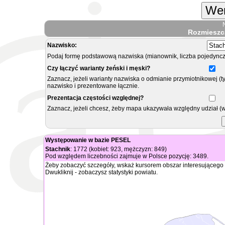
Wer
Rozmieszc
Nazwisko:
Podaj formę podstawową nazwiska (mianownik, liczba pojedyncz
Czy łączyć warianty żeński i męski?
Zaznacz, jeżeli warianty nazwiska o odmianie przymiotnikowej (t
nazwisko i prezentowane łącznie.
Prezentacja częstości względnej?
Zaznacz, jeżeli chcesz, żeby mapa ukazywała względny udział (
Występowanie w bazie PESEL
Stachnik
: 1772 (kobiet: 923, mężczyzn: 849)
Pod względem liczebności zajmuje w Polsce pozycję: 3489.
Żeby zobaczyć szczegóły, wskaż kursorem obszar interesującego 
Dwukliknij - zobaczysz statystyki powiatu.