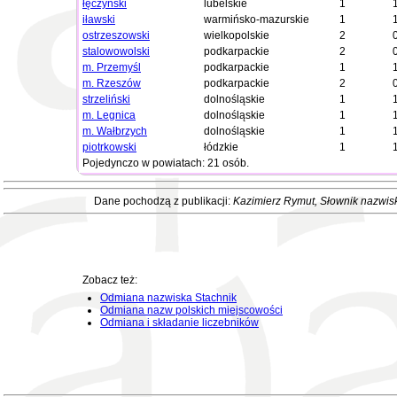
łęczyński
lubelskie
1
iławski
warmińsko-mazurskie
1
ostrzeszowski
wielkopolskie
2
stalowowolski
podkarpackie
2
m. Przemyśl
podkarpackie
1
m. Rzeszów
podkarpackie
2
strzeliński
dolnośląskie
1
m. Legnica
dolnośląskie
1
m. Wałbrzych
dolnośląskie
1
piotrkowski
łódzkie
1
Pojedynczo w powiatach: 21 osób.
Dane pochodzą z publikacji:
Kazimierz Rymut
, Słownik nazwis
Zobacz też:
Odmiana nazwiska Stachnik
Odmiana nazw polskich miejscowości
Odmiana i składanie liczebników