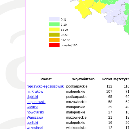
0(1)
2-10
11-25
26-50
51-100
powyżej 100
Powiat
Województwo
Kobiet
Mężczyz
ropczycko-sędziszowski
podkarpackie
112
11
m. Kraków
małopolskie
107
7
dębicki
podkarpackie
65
6
legionowski
mazowieckie
58
5
wielicki
małopolskie
39
4
nowotarski
małopolskie
27
1
Warszawa
mazowieckie
21
1
gorlicki
małopolskie
16
2
wrzesiński
wielkopolskie
12
1