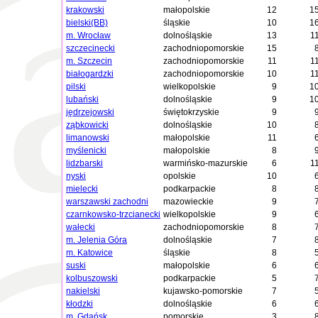
krakowski
małopolskie
12
1
bielski(BB)
śląskie
10
1
m. Wrocław
dolnośląskie
13
1
szczecinecki
zachodniopomorskie
15
m. Szczecin
zachodniopomorskie
11
1
białogardzki
zachodniopomorskie
10
1
pilski
wielkopolskie
9
1
lubański
dolnośląskie
9
1
jędrzejowski
świętokrzyskie
9
ząbkowicki
dolnośląskie
10
limanowski
małopolskie
11
myślenicki
małopolskie
8
lidzbarski
warmińsko-mazurskie
6
1
nyski
opolskie
10
mielecki
podkarpackie
8
warszawski zachodni
mazowieckie
9
czarnkowsko-trzcianecki
wielkopolskie
9
wałecki
zachodniopomorskie
8
m. Jelenia Góra
dolnośląskie
7
m. Katowice
śląskie
8
suski
małopolskie
6
kolbuszowski
podkarpackie
5
nakielski
kujawsko-pomorskie
7
kłodzki
dolnośląskie
6
m. Gdańsk
pomorskie
3