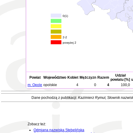
0(1)
2-2
powyżej 2
Udział
Powiat
Województwo
Kobiet
Mężczyzn
Razem
powiatu [%]
u
m. Opole
opolskie
4
0
4
100,0
Dane pochodzą z publikacji:
Kazimierz Rymut
, Słownik nazwis
Zobacz też:
Odmiana nazwiska Stebelińska