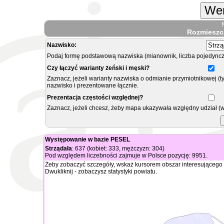
Wer
Rozmieszc
Nazwisko:
Podaj formę podstawową nazwiska (mianownik, liczba pojedyncz
Czy łączyć warianty żeński i męski?
Zaznacz, jeżeli warianty nazwiska o odmianie przymiotnikowej (t
nazwisko i prezentowane łącznie.
Prezentacja częstości względnej?
Zaznacz, jeżeli chcesz, żeby mapa ukazywała względny udział (
Występowanie w bazie PESEL
Strządała
: 637 (kobiet: 333, mężczyzn: 304)
Pod względem liczebności zajmuje w Polsce pozycję: 9951.
Żeby zobaczyć szczegóły, wskaż kursorem obszar interesującego 
Dwukliknij - zobaczysz statystyki powiatu.