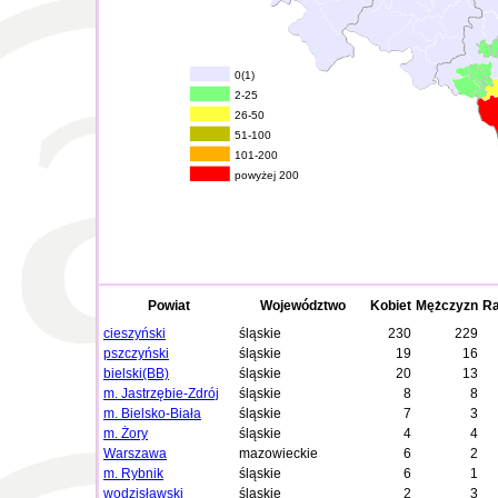
0(1)
2-25
26-50
51-100
101-200
powyżej 200
Powiat
Województwo
Kobiet
Mężczyzn
R
cieszyński
śląskie
230
229
pszczyński
śląskie
19
16
bielski(BB)
śląskie
20
13
m. Jastrzębie-Zdrój
śląskie
8
8
m. Bielsko-Biała
śląskie
7
3
m. Żory
śląskie
4
4
Warszawa
mazowieckie
6
2
m. Rybnik
śląskie
6
1
wodzisławski
śląskie
2
3