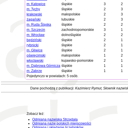
m. Katowice
śląskie
3
2
m. Tychy
śląskie
2
3
krakowski
małopolskie
2
3
żagański
lubuskie
2
3
m. Ruda Śląska
śląskie
2
2
m. Szczecin
zachodniopomorskie
3
1
m. Wrocław
dolnośląskie
2
2
będziński
śląskie
2
1
rybnicki
śląskie
2
1
m. Gliwice
śląskie
2
1
oświęcimski
małopolskie
1
2
włocławski
kujawsko-pomorskie
2
1
m. Dąbrowa Górnicza
śląskie
1
1
m. Zabrze
śląskie
1
1
Pojedynczo w powiatach: 5 osób.
Dane pochodzą z publikacji:
Kazimierz Rymut
, Słownik nazwis
Zobacz też:
Odmiana nazwiska Strządała
Odmiana nazw polskich miejscowości
Odmiana i składanie liczebników