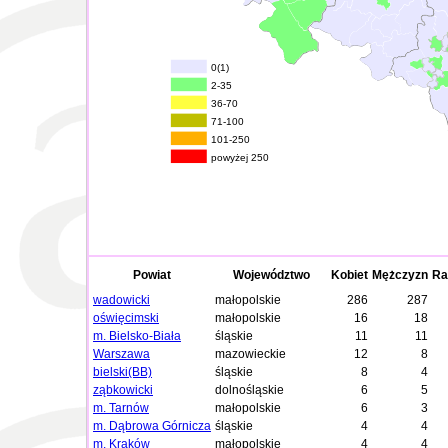
0(1)
2-35
36-70
71-100
101-250
powyżej 250
Powiat
Województwo
Kobiet
Mężczyzn
Ra
wadowicki
małopolskie
286
287
oświęcimski
małopolskie
16
18
m. Bielsko-Biała
śląskie
11
11
Warszawa
mazowieckie
12
8
bielski(BB)
śląskie
8
4
ząbkowicki
dolnośląskie
6
5
m. Tarnów
małopolskie
6
3
m. Dąbrowa Górnicza
śląskie
4
4
m. Kraków
małopolskie
4
4