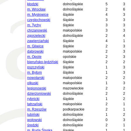
kłodzki
dolnośląskie
5
3
m. Wrocław
dolnośląskie
2
6
m. Mysłowice
śląskie
4
3
częstochowski
śląskie
3
3
m. Tychy
śląskie
3
3
chrzanowski
małopolskie
3
3
zgorzelecki
dolnośląskie
2
4
zawierciański
śląskie
4
1
m. Gliwice
śląskie
2
3
dąbrowski
małopolskie
2
3
m. Opole
opolskie
2
3
bieruńsko-lędziński
śląskie
2
2
pszczyński
śląskie
1
3
m. Bytom
śląskie
1
3
nowotarski
małopolskie
2
2
olkuski
małopolskie
1
3
legionowski
mazowieckie
2
2
dzierżoniowski
dolnośląskie
2
2
rybnicki
śląskie
1
2
tatrzański
małopolskie
2
1
m. Rzeszów
podkarpackie
2
1
lubiński
dolnośląskie
1
2
wołowski
dolnośląskie
0
3
średzki
dolnośląskie
2
1
m. Ruda Śląska
śląskie
1
1