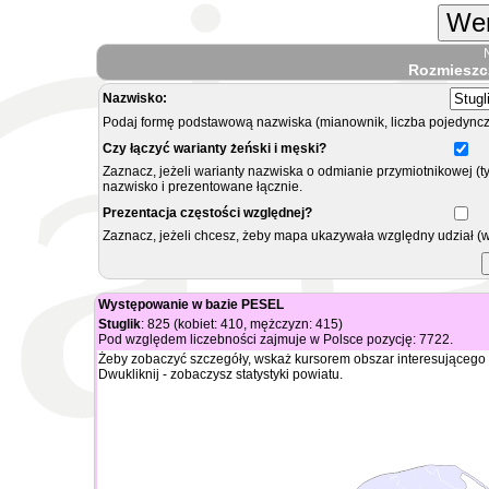
Wer
Rozmieszc
Nazwisko:
Podaj formę podstawową nazwiska (mianownik, liczba pojedyncz
Czy łączyć warianty żeński i męski?
Zaznacz, jeżeli warianty nazwiska o odmianie przymiotnikowej (t
nazwisko i prezentowane łącznie.
Prezentacja częstości względnej?
Zaznacz, jeżeli chcesz, żeby mapa ukazywała względny udział (
Występowanie w bazie PESEL
Stuglik
: 825 (kobiet: 410, mężczyzn: 415)
Pod względem liczebności zajmuje w Polsce pozycję: 7722.
Żeby zobaczyć szczegóły, wskaż kursorem obszar interesującego 
Dwukliknij - zobaczysz statystyki powiatu.