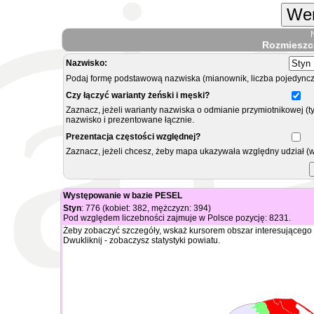
Wer
Rozmieszc
Nazwisko:
Podaj formę podstawową nazwiska (mianownik, liczba pojedyncz
Czy łączyć warianty żeński i męski?
Zaznacz, jeżeli warianty nazwiska o odmianie przymiotnikowej (t
nazwisko i prezentowane łącznie.
Prezentacja częstości względnej?
Zaznacz, jeżeli chcesz, żeby mapa ukazywała względny udział (
Występowanie w bazie PESEL
Styn
: 776 (kobiet: 382, mężczyzn: 394)
Pod względem liczebności zajmuje w Polsce pozycję: 8231.
Żeby zobaczyć szczegóły, wskaż kursorem obszar interesującego 
Dwukliknij - zobaczysz statystyki powiatu.