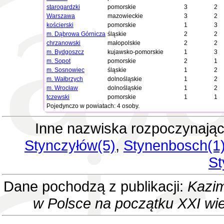
starogardzki
pomorskie
3
2
Warszawa
mazowieckie
3
2
kościerski
pomorskie
1
3
m. Dąbrowa Górnicza
śląskie
2
2
chrzanowski
małopolskie
2
2
m. Bydgoszcz
kujawsko-pomorskie
1
3
m. Sopot
pomorskie
2
1
m. Sosnowiec
śląskie
1
2
m. Wałbrzych
dolnośląskie
1
2
m. Wrocław
dolnośląskie
1
2
tczewski
pomorskie
1
1
Pojedynczo w powiatach: 4 osoby.
Inne nazwiska rozpoczynając
Stynczyłów(5)
,
Stynenbosch(1
St
Dane pochodzą z publikacji:
Kazim
w Polsce na początku XXI wi