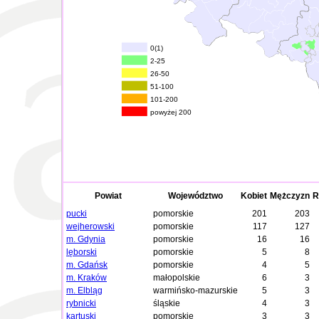
0(1)
2-25
26-50
51-100
101-200
powyżej 200
Powiat
Województwo
Kobiet
Mężczyzn
R
pucki
pomorskie
201
203
wejherowski
pomorskie
117
127
m. Gdynia
pomorskie
16
16
lęborski
pomorskie
5
8
m. Gdańsk
pomorskie
4
5
m. Kraków
małopolskie
6
3
m. Elbląg
warmińsko-mazurskie
5
3
rybnicki
śląskie
4
3
kartuski
pomorskie
3
3