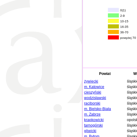
0(1)
2-9
10-15
16-35
36-70
powyżej 70
Powiat
W
żywiecki
śląski
m. Katowice
śląski
cieszyński
śląski
wodzisławski
śląski
raciborski
śląski
m. Bielsko-Biała
śląski
m. Zabrze
śląski
krapkowicki
opols
tarnogórski
śląski
gliwicki
śląski
m. Bytom
śląski