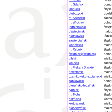
m. Kielce
święt
m. Gdańsk
pomor
kłobucki
śląski
głubczycki
opols
m. Szczecin
zacho
m. Wrocław
dolno
jędrzejowski
święt
oświęcimski
małop
piotrkowski
łódzk
zawierciański
śląski
wadowicki
małop
m. Rybnik
śląski
świdnicki(Świdnica)
dolno
pilski
wielk
wałecki
zacho
m. Piekary Śląskie
śląski
nowotarski
małop
czarnkowsko-trzcianecki
wielk
ząbkowicki
dolno
bieruńsko-lędziński
śląski
rybnicki
śląski
m. Tychy
śląski
ostródzki
warmi
krotoszyński
wielk
piaseczyński
mazow