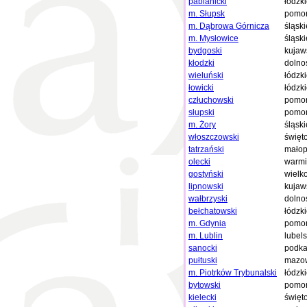
pabianicki
łódzk
m. Słupsk
pomor
m. Dąbrowa Górnicza
śląski
m. Mysłowice
śląski
bydgoski
kujaw
kłodzki
dolno
wieluński
łódzk
łowicki
łódzk
człuchowski
pomor
słupski
pomor
m. Żory
śląski
włoszczowski
święt
tatrzański
małop
olecki
warmi
gostyński
wielk
lipnowski
kujaw
wałbrzyski
dolno
bełchatowski
łódzk
m. Gdynia
pomor
m. Lublin
lubels
sanocki
podka
pułtuski
mazow
m. Piotrków Trybunalski
łódzk
bytowski
pomor
kielecki
święt