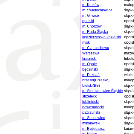
m. Kraków
małop
m. Świętochłowice
śląski
m. Gliwice
śląski
opolski
opols
m. Chorzów
śląski
m. Ruda Śląska
śląski
kędzierzyńsko-kozielski
opols
nyski
opols
m. Częstochowa
śląski
Warszawa
mazow
kraśnicki
lubels
m. Opole
opols
będziński
śląski
m. Poznań
wielk
brzeski(Brzesko)
małop
bielski(BB)
śląski
m. Siemianowice Śląskie
śląski
strzelecki
opols
lubliniecki
śląski
nowosądecki
małop
pszczyński
śląski
m. Sosnowiec
śląski
mikołowski
śląski
m. Bydgoszcz
kujaw