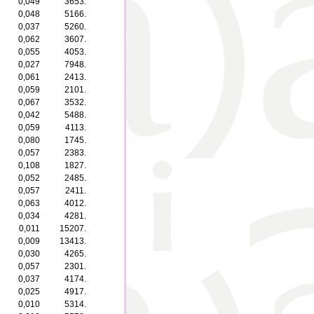
0,049
3653.
0,048
5166.
0,037
5260.
0,062
3607.
0,055
4053.
0,027
7948.
0,061
2413.
0,059
2101.
0,067
3532.
0,042
5488.
0,059
4113.
0,080
1745.
0,057
2383.
0,108
1827.
0,052
2485.
0,057
2411.
0,063
4012.
0,034
4281.
0,011
15207.
0,009
13413.
0,030
4265.
0,057
2301.
0,037
4174.
0,025
4917.
0,010
5314.