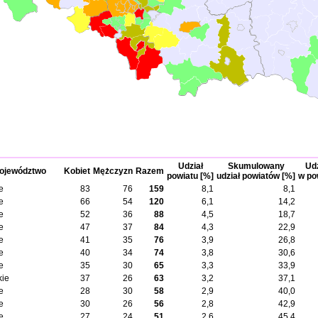
Udział
Skumulowany
Udz
ojewództwo
Kobiet
Mężczyzn
Razem
powiatu [%]
udział powiatów [%]
w po
e
83
76
159
8,1
8,1
e
66
54
120
6,1
14,2
e
52
36
88
4,5
18,7
e
47
37
84
4,3
22,9
e
41
35
76
3,9
26,8
e
40
34
74
3,8
30,6
e
35
30
65
3,3
33,9
kie
37
26
63
3,2
37,1
e
28
30
58
2,9
40,0
e
30
26
56
2,8
42,9
e
27
24
51
2,6
45,4