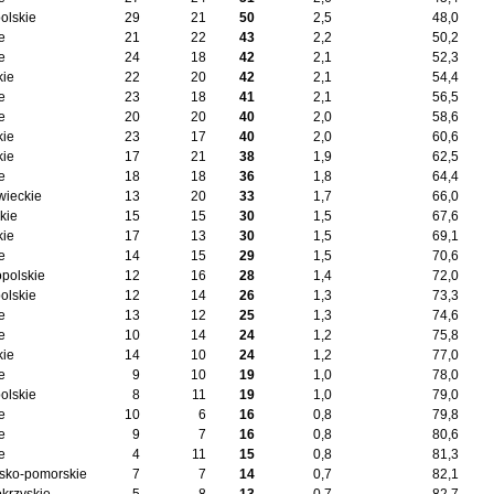
olskie
29
21
50
2,5
48,0
e
21
22
43
2,2
50,2
e
24
18
42
2,1
52,3
kie
22
20
42
2,1
54,4
e
23
18
41
2,1
56,5
e
20
20
40
2,0
58,6
kie
23
17
40
2,0
60,6
kie
17
21
38
1,9
62,5
e
18
18
36
1,8
64,4
ieckie
13
20
33
1,7
66,0
kie
15
15
30
1,5
67,6
kie
17
13
30
1,5
69,1
e
14
15
29
1,5
70,6
opolskie
12
16
28
1,4
72,0
olskie
12
14
26
1,3
73,3
e
13
12
25
1,3
74,6
e
10
14
24
1,2
75,8
kie
14
10
24
1,2
77,0
e
9
10
19
1,0
78,0
olskie
8
11
19
1,0
79,0
e
10
6
16
0,8
79,8
e
9
7
16
0,8
80,6
e
4
11
15
0,8
81,3
sko-pomorskie
7
7
14
0,7
82,1