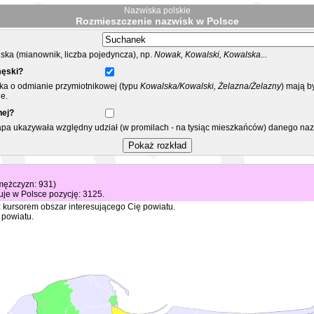
Nazwiska polskie
Rozmieszczenie nazwisk w Polsce
ka (mianownik, liczba pojedyncza), np.
Nowak, Kowalski, Kowalska...
męski?
ska o odmianie przymiotnikowej (typu
Kowalska/Kowalski, Żelazna/Żelazny
) mają b
e.
nej?
mapa ukazywała względny udział (w promilach - na tysiąc mieszkańców) danego na
 mężczyzn: 931)
je w Polsce pozycję: 3125.
 kursorem obszar interesującego Cię powiatu.
 powiatu.