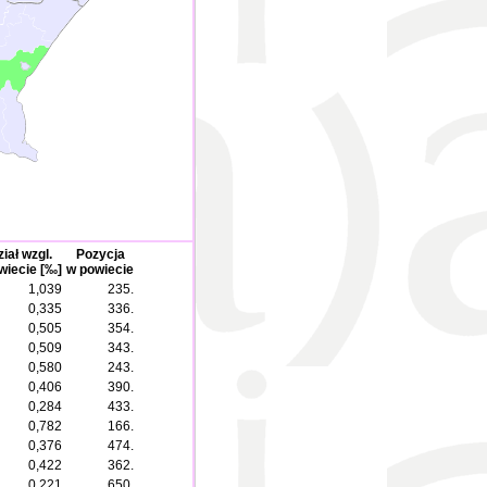
iał wzgl.
Pozycja
wiecie [‰]
w powiecie
1,039
235.
0,335
336.
0,505
354.
0,509
343.
0,580
243.
0,406
390.
0,284
433.
0,782
166.
0,376
474.
0,422
362.
0,221
650.