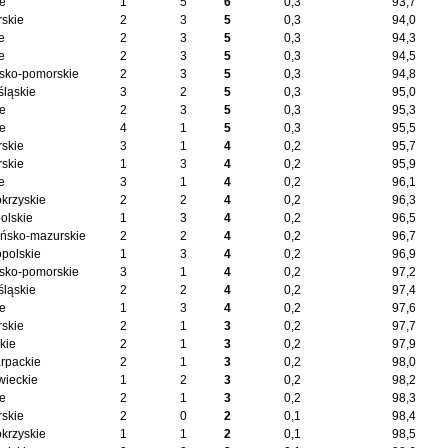
ie
1
5
6
0,3
93,7
skie
2
3
5
0,3
94,0
e
2
3
5
0,3
94,3
e
2
3
5
0,3
94,5
sko-pomorskie
2
3
5
0,3
94,8
śląskie
3
2
5
0,3
95,0
ie
2
3
5
0,3
95,3
ie
4
1
5
0,3
95,5
skie
3
1
4
0,2
95,7
skie
1
3
4
0,2
95,9
e
3
1
4
0,2
96,1
okrzyskie
2
2
4
0,2
96,3
olskie
1
3
4
0,2
96,5
ńsko-mazurskie
2
2
4
0,2
96,7
opolskie
1
3
4
0,2
96,9
sko-pomorskie
3
1
4
0,2
97,2
śląskie
2
2
4
0,2
97,4
ie
1
3
4
0,2
97,6
skie
2
1
3
0,2
97,7
kie
2
1
3
0,2
97,9
rpackie
2
1
3
0,2
98,0
ieckie
1
2
3
0,2
98,2
ie
2
1
3
0,2
98,3
skie
2
0
2
0,1
98,4
okrzyskie
1
1
2
0,1
98,5