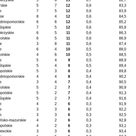
okrzyskie
5
8
13
0,7
82,7
skie
5
7
12
0,6
83,3
e
7
5
12
0,6
83,9
kie
8
4
12
0,6
84,5
dniopomorskie
6
6
12
0,6
85,2
śląskie
7
5
12
0,6
85,8
okrzyskie
6
5
11
0,6
86,3
olskie
6
5
11
0,6
86,9
ie
3
8
11
0,6
87,4
e
6
4
10
0,5
88,0
olskie
4
6
10
0,5
88,5
e
5
4
9
0,5
88,9
śląskie
5
4
9
0,5
89,4
opolskie
5
3
8
0,4
89,8
dniopomorskie
4
4
8
0,4
90,2
e
3
4
7
0,4
90,5
olskie
5
2
7
0,4
90,9
opolskie
5
2
7
0,4
91,3
śląskie
5
2
7
0,4
91,6
e
4
2
6
0,3
91,9
e
3
3
6
0,3
92,2
e
3
3
6
0,3
92,5
ńsko-mazurskie
4
2
6
0,3
92,8
opolskie
4
2
6
0,3
93,1
ieckie
3
3
6
0,3
93,4