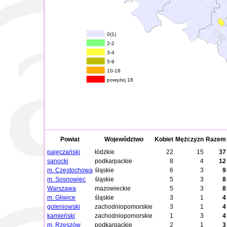
0(1)
2-2
3-4
5-9
10-18
powyżej 18
Powiat
Województwo
Kobiet
Mężczyzn
Razem
pajęczański
łódzkie
22
15
37
sanocki
podkarpackie
8
4
12
m. Częstochowa
śląskie
6
3
9
m. Sosnowiec
śląskie
5
3
8
Warszawa
mazowieckie
5
3
8
m. Gliwice
śląskie
3
1
4
goleniowski
zachodniopomorskie
3
1
4
kamieński
zachodniopomorskie
1
3
4
m. Rzeszów
podkarpackie
2
1
3