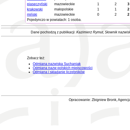
piaseczyński
mazowieckie
1
2
3
krakowski
małopolskie
1
1
2
miński
mazowieckie
0
2
2
Pojedynczo w powiatach: 1 osoba.
Dane pochodzą z publikacji:
Kazimierz Rymut
, Słownik nazwis
Zobacz też:
Odmiana nazwiska Suchaniak
Odmiana nazw polskich miejscowości
Odmiana i składanie liczebników
Opracowanie: Zbigniew Bronk, Agencja 