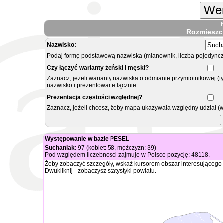
Wer
Rozmieszc
Nazwisko:
Podaj formę podstawową nazwiska (mianownik, liczba pojedyncz
Czy łączyć warianty żeński i męski?
Zaznacz, jeżeli warianty nazwiska o odmianie przymiotnikowej (t
nazwisko i prezentowane łącznie.
Prezentacja częstości względnej?
Zaznacz, jeżeli chcesz, żeby mapa ukazywała względny udział (
Występowanie w bazie PESEL
Suchaniak
: 97 (kobiet: 58, mężczyzn: 39)
Pod względem liczebności zajmuje w Polsce pozycję: 48118.
Żeby zobaczyć szczegóły, wskaż kursorem obszar interesującego 
Dwukliknij - zobaczysz statystyki powiatu.