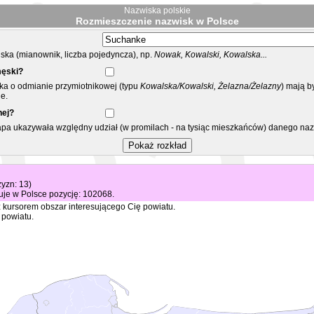
Nazwiska polskie
Rozmieszczenie nazwisk w Polsce
ka (mianownik, liczba pojedyncza), np.
Nowak, Kowalski, Kowalska...
męski?
ska o odmianie przymiotnikowej (typu
Kowalska/Kowalski, Żelazna/Żelazny
) mają b
e.
nej?
mapa ukazywała względny udział (w promilach - na tysiąc mieszkańców) danego na
zyzn: 13)
je w Polsce pozycję: 102068.
 kursorem obszar interesującego Cię powiatu.
 powiatu.