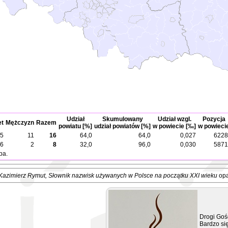
Udział
Skumulowany
Udział wzgl.
Pozycja
et
Mężczyzn
Razem
powiatu [%]
udział powiatów [%]
w powiecie [‰]
w powieci
5
11
16
64,0
64,0
0,027
6228
6
2
8
32,0
96,0
0,030
5871
ba.
Kazimierz Rymut
, Słownik nazwisk używanych w Polsce na początku XXI wieku
opa
Drogi Goś
Bardzo się