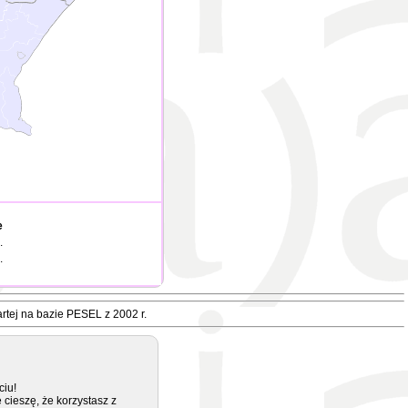
e
.
.
rtej na bazie PESEL z 2002 r.
ciu!
 cieszę, że korzystasz z