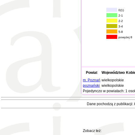
0(1)
2-1
2-2
3-4
5-8
powyżej 8
Powiat
Województwo
Kobi
m. Poznań
wielkopolskie
poznański
wielkopolskie
Pojedynczo w powiatach: 1 oso
Dane pochodzą z publikacji:
Zobacz też: