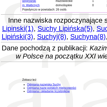
węgrowski
mazowieckie
1
m. Wałbrzych
dolnośląskie
0
Pojedynczo w powiatach: 26 osób.
Inne nazwiska rozpoczynające 
Lipinski(1)
,
Suchy Lipińska(5)
,
Suc
Lipiński(3)
,
Suchyj(8)
,
Suchyna(8)
Dane pochodzą z publikacji:
Kazim
w Polsce na początku XXI wi
Zobacz też:
Odmiana nazwiska Suchy
Odmiana nazw polskich miejscowości
Odmiana i składanie liczebników