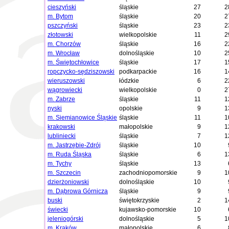
cieszyński
śląskie
27
2
m. Bytom
śląskie
20
2
pszczyński
śląskie
23
2
złotowski
wielkopolskie
11
2
m. Chorzów
śląskie
16
2
m. Wrocław
dolnośląskie
10
2
m. Świętochłowice
śląskie
17
1
ropczycko-sędziszowski
podkarpackie
16
1
wieruszowski
łódzkie
6
2
wągrowiecki
wielkopolskie
0
2
m. Zabrze
śląskie
11
1
nyski
opolskie
9
1
m. Siemianowice Śląskie
śląskie
11
1
krakowski
małopolskie
9
1
lubliniecki
śląskie
7
1
m. Jastrzębie-Zdrój
śląskie
10
m. Ruda Śląska
śląskie
6
1
m. Tychy
śląskie
13
m. Szczecin
zachodniopomorskie
9
1
dzierżoniowski
dolnośląskie
10
m. Dąbrowa Górnicza
śląskie
9
buski
świętokrzyskie
2
1
świecki
kujawsko-pomorskie
10
jeleniogórski
dolnośląskie
5
1
m. Kraków
małopolskie
6