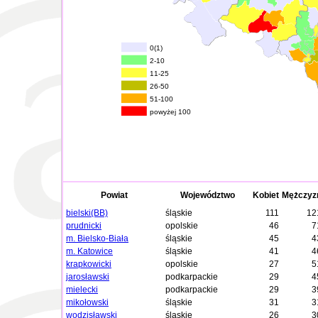
0(1)
2-10
11-25
26-50
51-100
powyżej 100
Powiat
Województwo
Kobiet
Mężczyz
bielski(BB)
śląskie
111
12
prudnicki
opolskie
46
7
m. Bielsko-Biała
śląskie
45
4
m. Katowice
śląskie
41
4
krapkowicki
opolskie
27
5
jarosławski
podkarpackie
29
4
mielecki
podkarpackie
29
3
mikołowski
śląskie
31
3
wodzisławski
śląskie
26
3