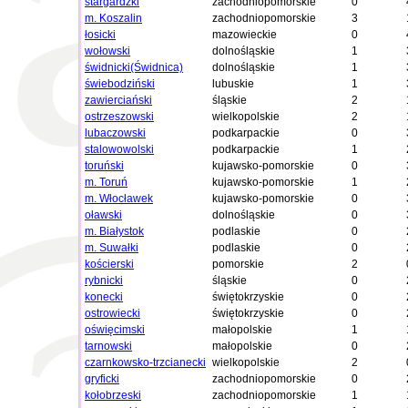
stargardzki
zachodniopomorskie
0
m. Koszalin
zachodniopomorskie
3
łosicki
mazowieckie
0
wołowski
dolnośląskie
1
świdnicki(Świdnica)
dolnośląskie
1
świebodziński
lubuskie
1
zawierciański
śląskie
2
ostrzeszowski
wielkopolskie
2
lubaczowski
podkarpackie
0
stalowowolski
podkarpackie
1
toruński
kujawsko-pomorskie
0
m. Toruń
kujawsko-pomorskie
1
m. Włocławek
kujawsko-pomorskie
0
oławski
dolnośląskie
0
m. Białystok
podlaskie
0
m. Suwałki
podlaskie
0
kościerski
pomorskie
2
rybnicki
śląskie
0
konecki
świętokrzyskie
0
ostrowiecki
świętokrzyskie
0
oświęcimski
małopolskie
1
tarnowski
małopolskie
0
czarnkowsko-trzcianecki
wielkopolskie
2
gryficki
zachodniopomorskie
0
kołobrzeski
zachodniopomorskie
1