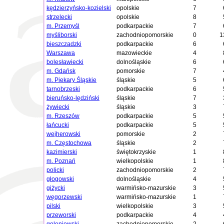
kędzierzyńsko-kozielski
opolskie
7
strzelecki
opolskie
8
m. Przemyśl
podkarpackie
7
myśliborski
zachodniopomorskie
0
1
bieszczadzki
podkarpackie
6
Warszawa
mazowieckie
4
bolesławiecki
dolnośląskie
6
m. Gdańsk
pomorskie
7
m. Piekary Śląskie
śląskie
5
tarnobrzeski
podkarpackie
6
bieruńsko-lędziński
śląskie
7
żywiecki
śląskie
3
m. Rzeszów
podkarpackie
5
łańcucki
podkarpackie
5
wejherowski
pomorskie
2
m. Częstochowa
śląskie
2
kazimierski
świętokrzyskie
1
m. Poznań
wielkopolskie
1
policki
zachodniopomorskie
2
głogowski
dolnośląskie
4
giżycki
warmińsko-mazurskie
3
węgorzewski
warmińsko-mazurskie
1
pilski
wielkopolskie
3
przeworski
podkarpackie
4