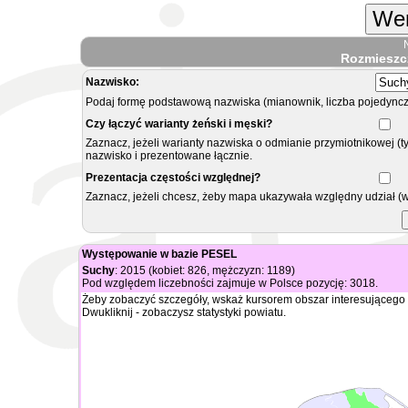
Wer
Rozmieszc
Nazwisko:
Podaj formę podstawową nazwiska (mianownik, liczba pojedyncz
Czy łączyć warianty żeński i męski?
Zaznacz, jeżeli warianty nazwiska o odmianie przymiotnikowej (t
nazwisko i prezentowane łącznie.
Prezentacja częstości względnej?
Zaznacz, jeżeli chcesz, żeby mapa ukazywała względny udział (
Występowanie w bazie PESEL
Suchy
: 2015 (kobiet: 826, mężczyzn: 1189)
Pod względem liczebności zajmuje w Polsce pozycję: 3018.
Żeby zobaczyć szczegóły, wskaż kursorem obszar interesującego 
Dwukliknij - zobaczysz statystyki powiatu.