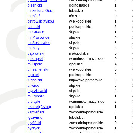
goleniowski
zachodniopomorskie
2
oleśnicki
dolnośląskie
1
m. Zielona Góra
lubuskie
2
m. Łódź
łódzkie
0
ostrowski(Wlkp.)
wielkopolskie
1
sanocki
podkarpackie
2
m. Gliwice
śląskie
1
m. Mysłowice
śląskie
4
m. Sosnowiec
śląskie
3
m. Żory
śląskie
3
dąbrowski
małopolskie
0
gołdapski
warmińsko-mazurskie
0
m. Opole
opolskie
4
gnieźnieński
wielkopolskie
0
dębicki
podkarpackie
2
tucholski
kujawsko-pomorskie
0
gliwicki
śląskie
3
myszkowski
śląskie
4
m. Rybnik
śląskie
1
elbląski
warmińsko-mazurskie
2
brzeski(Brzeg)
opolskie
1
kamieński
zachodniopomorskie
3
łęczyński
lubelskie
1
gryfiński
zachodniopomorskie
0
pyrzycki
zachodniopomorskie
1