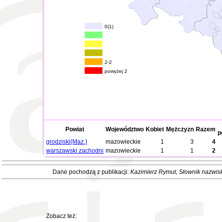
0(1)
2-2
powyżej 2
Powiat
Województwo
Kobiet
Mężczyzn
Razem
p
grodziski(Maz.)
mazowieckie
1
3
4
warszawski zachodni
mazowieckie
1
1
2
Dane pochodzą z publikacji:
Kazimierz Rymut
, Słownik nazwis
Zobacz też: