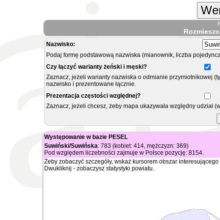
Wer
Rozmieszc
Nazwisko:
Podaj formę podstawową nazwiska (mianownik, liczba pojedyncz
Czy łączyć warianty żeński i męski?
Zaznacz, jeżeli warianty nazwiska o odmianie przymiotnikowej (t
nazwisko i prezentowane łącznie.
Prezentacja częstości względnej?
Zaznacz, jeżeli chcesz, żeby mapa ukazywała względny udział (
Występowanie w bazie PESEL
Suwiński/Suwińska
: 783 (kobiet: 414, mężczyzn: 369)
Pod względem liczebności zajmuje w Polsce pozycję: 8154.
Żeby zobaczyć szczegóły, wskaż kursorem obszar interesującego 
Dwukliknij - zobaczysz statystyki powiatu.