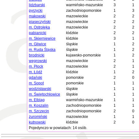
lidzbarski
warmińsko-mazurskie
3
1
pyrzycki
zachodniopomorskie
1
3
makowski
mazowieckie
2
2
piaseczyński
mazowieckie
2
2
m. Ostrołęka
mazowieckie
2
2
pabianicki
łódzkie
2
2
m. Skierniewice
łódzkie
3
1
m. Gliwice
śląskie
1
2
m. Ruda Śląska
śląskie
1
2
brodnicki
kujawsko-pomorskie
1
2
węgrowski
mazowieckie
2
1
m. Płock
mazowieckie
2
1
m. Łódź
łódzkie
1
2
gdański
pomorskie
2
0
m. Sopot
pomorskie
1
1
wodzisławski
śląskie
1
1
m. Świętochłowice
śląskie
1
1
m. Elbląg
warmińsko-mazurskie
1
1
m. Koszalin
zachodniopomorskie
1
1
m. Szczecin
zachodniopomorskie
2
0
żuromiński
mazowieckie
1
1
kutnowski
łódzkie
2
0
Pojedynczo w powiatach: 14 osób.