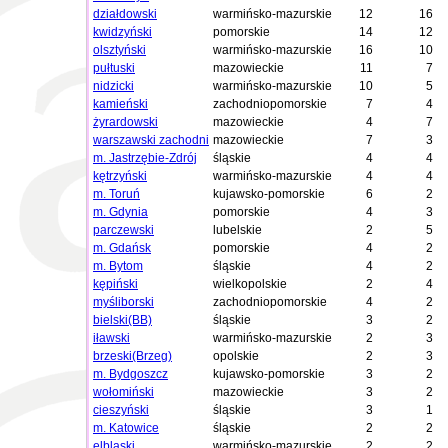
działdowski
warmińsko-mazurskie
12
16
kwidzyński
pomorskie
14
12
olsztyński
warmińsko-mazurskie
16
10
pułtuski
mazowieckie
11
7
nidzicki
warmińsko-mazurskie
10
5
kamieński
zachodniopomorskie
7
4
żyrardowski
mazowieckie
4
7
warszawski zachodni
mazowieckie
7
3
m. Jastrzębie-Zdrój
śląskie
4
4
kętrzyński
warmińsko-mazurskie
4
4
m. Toruń
kujawsko-pomorskie
6
2
m. Gdynia
pomorskie
4
3
parczewski
lubelskie
2
5
m. Gdańsk
pomorskie
4
2
m. Bytom
śląskie
4
2
kępiński
wielkopolskie
2
4
myśliborski
zachodniopomorskie
4
2
bielski(BB)
śląskie
3
2
iławski
warmińsko-mazurskie
2
3
brzeski(Brzeg)
opolskie
2
3
m. Bydgoszcz
kujawsko-pomorskie
3
2
wołomiński
mazowieckie
3
2
cieszyński
śląskie
3
1
m. Katowice
śląskie
2
2
elbląski
warmińsko-mazurskie
2
2