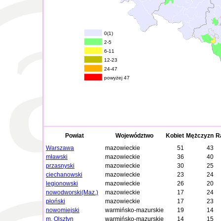
0(1)
2-5
6-11
12-23
24-47
powyżej 47
Powiat
Województwo
Kobiet
Mężczyzn
R
Warszawa
mazowieckie
51
43
mławski
mazowieckie
36
40
przasnyski
mazowieckie
30
25
ciechanowski
mazowieckie
23
24
legionowski
mazowieckie
26
20
nowodworski(Maz.)
mazowieckie
17
24
płoński
mazowieckie
17
23
nowomiejski
warmińsko-mazurskie
19
14
m. Olsztyn
warmińsko-mazurskie
14
15