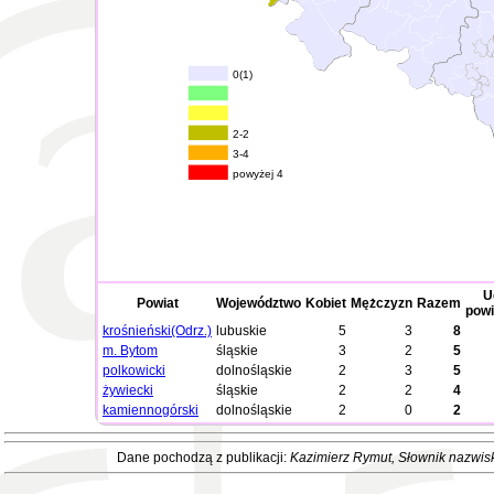
0(1)
2-2
3-4
powyżej 4
U
Powiat
Województwo
Kobiet
Mężczyzn
Razem
powi
krośnieński(Odrz.)
lubuskie
5
3
8
m. Bytom
śląskie
3
2
5
polkowicki
dolnośląskie
2
3
5
żywiecki
śląskie
2
2
4
kamiennogórski
dolnośląskie
2
0
2
Dane pochodzą z publikacji:
Kazimierz Rymut
, Słownik nazwis