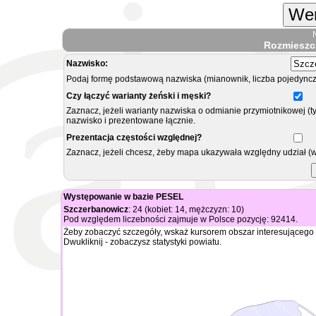
Wer
Rozmieszc
Nazwisko:
Podaj formę podstawową nazwiska (mianownik, liczba pojedyncz
Czy łączyć warianty żeński i męski?
Zaznacz, jeżeli warianty nazwiska o odmianie przymiotnikowej (t
nazwisko i prezentowane łącznie.
Prezentacja częstości względnej?
Zaznacz, jeżeli chcesz, żeby mapa ukazywała względny udział (
Występowanie w bazie PESEL
Szczerbanowicz
: 24 (kobiet: 14, mężczyzn: 10)
Pod względem liczebności zajmuje w Polsce pozycję: 92414.
Żeby zobaczyć szczegóły, wskaż kursorem obszar interesującego 
Dwukliknij - zobaczysz statystyki powiatu.