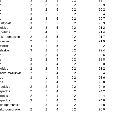
e
3
2
5
0,2
89,7
e
2
3
5
0,2
89,9
e
3
2
5
0,2
90,2
e
3
2
5
0,2
90,4
e
2
3
5
0,2
90,7
okrzyskie
3
2
5
0,2
90,9
olskie
2
3
5
0,2
91,2
opolskie
1
4
5
0,2
91,4
sko-pomorskie
2
3
5
0,2
91,7
ieckie
2
3
5
0,2
91,9
ieckie
4
1
5
0,2
92,2
śląskie
3
2
5
0,2
92,4
e
1
3
4
0,2
92,6
e
2
2
4
0,2
92,8
e
3
1
4
0,2
93,0
olskie
2
2
4
0,2
93,2
ńsko-mazurskie
2
2
4
0,2
93,4
kie
3
1
4
0,2
93,6
kie
1
3
4
0,2
93,8
opolskie
2
2
4
0,2
94,0
rpackie
2
2
4
0,2
94,2
rpackie
2
2
4
0,2
94,4
rpackie
3
1
4
0,2
94,6
dniopomorskie
1
3
4
0,2
94,8
sko-pomorskie
2
2
4
0,2
95,0