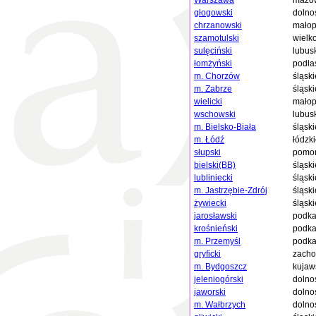
Warszawa
mazow
głogowski
dolno
chrzanowski
małop
szamotulski
wielk
sulęciński
lubus
łomżyński
podla
m. Chorzów
śląski
m. Zabrze
śląski
wielicki
małop
wschowski
lubus
m. Bielsko-Biała
śląski
m. Łódź
łódzk
słupski
pomor
bielski(BB)
śląski
lubliniecki
śląski
m. Jastrzębie-Zdrój
śląski
żywiecki
śląski
jarosławski
podka
krośnieński
podka
m. Przemyśl
podka
gryficki
zacho
m. Bydgoszcz
kujaw
jeleniogórski
dolno
jaworski
dolno
m. Wałbrzych
dolno