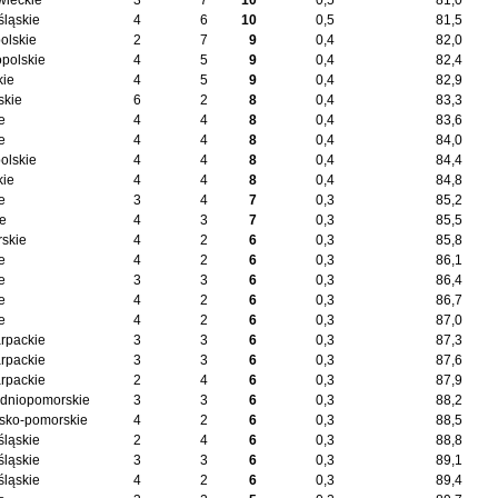
ieckie
3
7
10
0,5
81,0
śląskie
4
6
10
0,5
81,5
olskie
2
7
9
0,4
82,0
opolskie
4
5
9
0,4
82,4
kie
4
5
9
0,4
82,9
skie
6
2
8
0,4
83,3
e
4
4
8
0,4
83,6
e
4
4
8
0,4
84,0
olskie
4
4
8
0,4
84,4
kie
4
4
8
0,4
84,8
e
3
4
7
0,3
85,2
ie
4
3
7
0,3
85,5
skie
4
2
6
0,3
85,8
e
4
2
6
0,3
86,1
e
3
3
6
0,3
86,4
e
4
2
6
0,3
86,7
e
4
2
6
0,3
87,0
rpackie
3
3
6
0,3
87,3
rpackie
3
3
6
0,3
87,6
rpackie
2
4
6
0,3
87,9
dniopomorskie
3
3
6
0,3
88,2
sko-pomorskie
4
2
6
0,3
88,5
śląskie
2
4
6
0,3
88,8
śląskie
3
3
6
0,3
89,1
śląskie
4
2
6
0,3
89,4