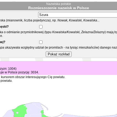
Nazwiska polskie
Rozmieszczenie nazwisk w Polsce
ka (mianownik, liczba pojedyncza), np.
Nowak, Kowalski, Kowalska...
męski?
ska o odmianie przymiotnikowej (typu
Kowalska/Kowalski, Żelazna/Żelazny
) mają b
e.
nej?
mapa ukazywała względny udział (w promilach - na tysiąc mieszkańców) danego na
czyzn: 1004)
je w Polsce pozycję: 3034.
 kursorem obszar interesującego Cię powiatu.
 powiatu.