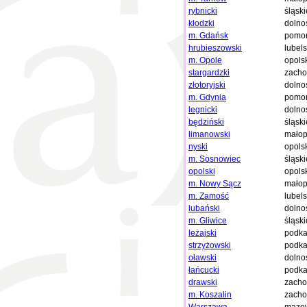
rybnicki
śląski
kłodzki
dolno
m. Gdańsk
pomor
hrubieszowski
lubels
m. Opole
opols
stargardzki
zacho
złotoryjski
dolno
m. Gdynia
pomor
legnicki
dolno
będziński
śląski
limanowski
małop
nyski
opols
m. Sosnowiec
śląski
opolski
opols
m. Nowy Sącz
małop
m. Zamość
lubels
lubański
dolno
m. Gliwice
śląski
leżajski
podka
strzyżowski
podka
oławski
dolno
łańcucki
podka
drawski
zacho
m. Koszalin
zacho