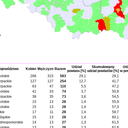
0
Udział
Skumulowany
Udz
ojewództwo
Kobiet
Mężczyzn
Razem
powiatu [%]
udział powiatów [%]
w po
olskie
268
315
583
29,1
29,1
rpackie
127
127
254
12,7
41,7
rpackie
63
47
110
5,5
47,2
olskie
41
33
74
3,7
50,9
rpackie
38
35
73
3,6
54,5
olskie
15
13
28
1,4
55,9
olskie
15
13
28
1,4
57,3
kie
17
11
28
1,4
58,7
śląskie
15
13
28
1,4
60,1
dniopomorskie
14
13
27
1,3
61,5
olskie
13
13
26
1,3
62,8