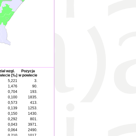
iał wzgl.
Pozycja
wiecie [‰]
w powiecie
5,221
3.
1,476
90.
0,704
193.
0,100
1835.
0,573
413.
0,139
1253.
0,150
1430.
0,292
801.
0,043
3971.
0,064
2490.
0,210
1017.