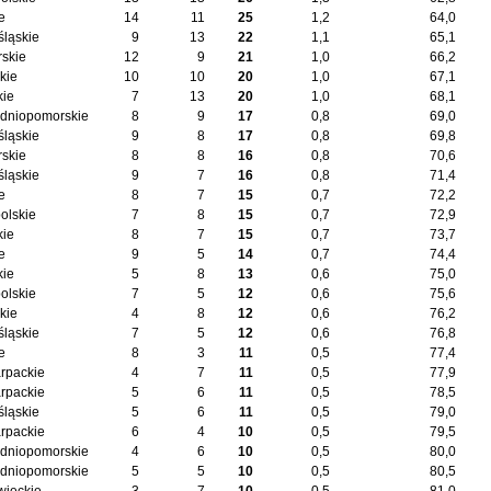
e
14
11
25
1,2
64,0
śląskie
9
13
22
1,1
65,1
skie
12
9
21
1,0
66,2
kie
10
10
20
1,0
67,1
kie
7
13
20
1,0
68,1
dniopomorskie
8
9
17
0,8
69,0
śląskie
9
8
17
0,8
69,8
skie
8
8
16
0,8
70,6
śląskie
9
7
16
0,8
71,4
e
8
7
15
0,7
72,2
olskie
7
8
15
0,7
72,9
kie
8
7
15
0,7
73,7
e
9
5
14
0,7
74,4
kie
5
8
13
0,6
75,0
olskie
7
5
12
0,6
75,6
kie
4
8
12
0,6
76,2
śląskie
7
5
12
0,6
76,8
e
8
3
11
0,5
77,4
rpackie
4
7
11
0,5
77,9
rpackie
5
6
11
0,5
78,5
śląskie
5
6
11
0,5
79,0
rpackie
6
4
10
0,5
79,5
dniopomorskie
4
6
10
0,5
80,0
dniopomorskie
5
5
10
0,5
80,5