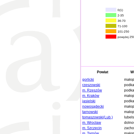
0(1)
2-35
36-70
71-100
101-250
powyżej 25
Powiat
W
gorlicki
małop
rzeszowski
podka
m. Rzeszów
podka
m. Kraków
małop
jasielski
podka
nowosądecki
małop
tarnowski
małop
tomaszowski(Lub.)
lubels
m. Wrocław
dolno
m. Szczecin
zacho
m. Tarnów
małop