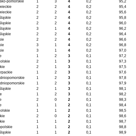
sko-pomorskie
1
3
4
0,2
95,2
ieckie
2
2
4
0,2
95,4
ieckie
2
2
4
0,2
95,6
śląskie
2
2
4
0,2
95,8
śląskie
2
2
4
0,2
96,0
śląskie
3
1
4
0,2
96,2
śląskie
2
2
4
0,2
96,4
kie
2
2
4
0,2
96,6
kie
3
1
4
0,2
96,8
kie
3
1
4
0,2
97,0
e
1
2
3
0,1
97,2
olskie
2
1
3
0,1
97,3
kie
2
1
3
0,1
97,5
rpackie
1
2
3
0,1
97,6
dniopomorskie
1
2
3
0,1
97,8
dniopomorskie
1
2
3
0,1
97,9
śląskie
2
1
3
0,1
98,1
ie
1
2
3
0,1
98,2
e
2
0
2
0,1
98,3
e
1
1
2
0,1
98,4
olskie
1
1
2
0,1
98,5
kie
2
0
2
0,1
98,6
kie
1
1
2
0,1
98,7
opolskie
1
1
2
0,1
98,8
śląskie
1
1
2
0,1
98,9