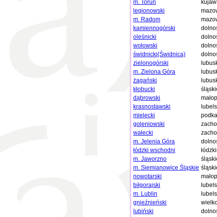
m. Toruń
kujaw
legionowski
mazow
m. Radom
mazow
kamiennogórski
dolno
oleśnicki
dolno
wołowski
dolno
świdnicki(Świdnica)
dolno
zielonogórski
lubus
m. Zielona Góra
lubus
żagański
lubus
kłobucki
śląski
dąbrowski
małop
krasnostawski
lubels
mielecki
podka
goleniowski
zacho
wałecki
zacho
m. Jelenia Góra
dolno
łódzki wschodni
łódzk
m. Jaworzno
śląski
m. Siemianowice Śląskie
śląski
nowotarski
małop
biłgorajski
lubels
m. Lublin
lubels
gnieźnieński
wielk
lubiński
dolno