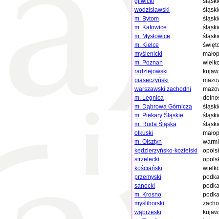
gliwicki
śląski
wodzisławski
śląski
m. Bytom
śląski
m. Katowice
śląski
m. Mysłowice
śląski
m. Kielce
święt
myślenicki
małop
m. Poznań
wielk
radziejowski
kujaw
piaseczyński
mazow
warszawski zachodni
mazow
m. Legnica
dolno
m. Dąbrowa Górnicza
śląski
m. Piekary Śląskie
śląski
m. Ruda Śląska
śląski
olkuski
małop
m. Olsztyn
warmi
kędzierzyńsko-kozielski
opols
strzelecki
opols
kościański
wielk
przemyski
podka
sanocki
podka
m. Krosno
podka
myśliborski
zacho
wąbrzeski
kujaw