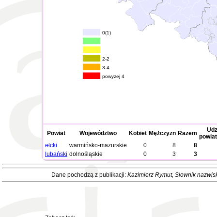
0(1)
2-2
3-4
powyżej 4
Udz
Powiat
Województwo
Kobiet
Mężczyzn
Razem
powiat
ełcki
warmińsko-mazurskie
0
8
8
lubański
dolnośląskie
0
3
3
Dane pochodzą z publikacji:
Kazimierz Rymut
, Słownik nazwis