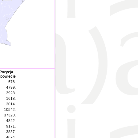
Pozycja
 powiecie
576.
4799.
3928.
1618.
2014.
10542.
37320.
4842.
9171.
3837.
4674.