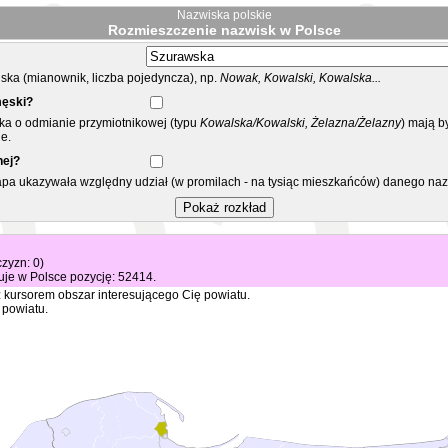
Nazwiska polskie
Rozmieszczenie nazwisk w Polsce
ka (mianownik, liczba pojedyncza), np.
Nowak, Kowalski, Kowalska...
męski?
ska o odmianie przymiotnikowej (typu
Kowalska/Kowalski, Żelazna/Żelazny
) mają b
e.
nej?
mapa ukazywała względny udział (w promilach - na tysiąc mieszkańców) danego na
czyzn: 0)
je w Polsce pozycję: 52414.
 kursorem obszar interesującego Cię powiatu.
 powiatu.