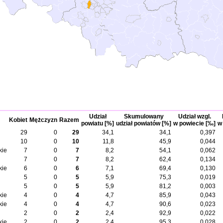
Udział
Skumulowany
Udział wzgl.
Kobiet
Mężczyzn
Razem
powiatu [%]
udział powiatów [%]
w powiecie [‰]
w
29
0
29
34,1
34,1
0,397
10
0
10
11,8
45,9
0,044
kie
7
0
7
8,2
54,1
0,062
7
0
7
8,2
62,4
0,134
kie
6
0
6
7,1
69,4
0,130
5
0
5
5,9
75,3
0,019
5
0
5
5,9
81,2
0,003
kie
4
0
4
4,7
85,9
0,043
kie
4
0
4
4,7
90,6
0,023
2
0
2
2,4
92,9
0,022
kie
2
0
2
2,4
95,3
0,028