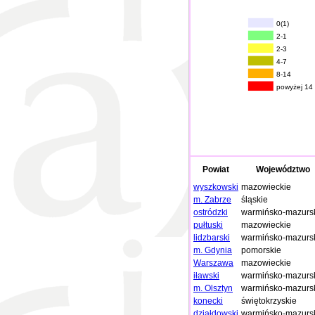
0(1)
2-1
2-3
4-7
8-14
powyżej 14
Powiat
Województwo
wyszkowski
mazowieckie
m. Zabrze
śląskie
ostródzki
warmińsko-mazurs
pułtuski
mazowieckie
lidzbarski
warmińsko-mazurs
m. Gdynia
pomorskie
Warszawa
mazowieckie
iławski
warmińsko-mazurs
m. Olsztyn
warmińsko-mazurs
konecki
świętokrzyskie
działdowski
warmińsko-mazurs