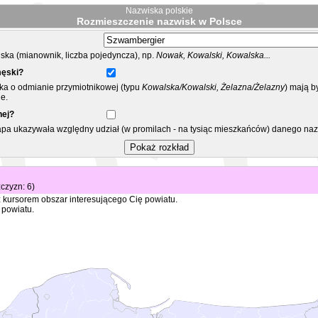
Nazwiska polskie
Rozmieszczenie nazwisk w Polsce
ka (mianownik, liczba pojedyncza), np.
Nowak, Kowalski, Kowalska...
męski?
ska o odmianie przymiotnikowej (typu
Kowalska/Kowalski, Żelazna/Żelazny
) mają b
e.
nej?
mapa ukazywała względny udział (w promilach - na tysiąc mieszkańców) danego na
żczyzn: 6)
 kursorem obszar interesującego Cię powiatu.
 powiatu.