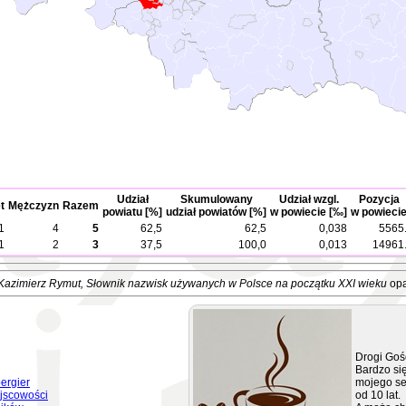
Udział
Skumulowany
Udział wzgl.
Pozycja
t
Mężczyzn
Razem
powiatu [%]
udział powiatów [%]
w powiecie [‰]
w powieci
1
4
5
62,5
62,5
0,038
5565
1
2
3
37,5
100,0
0,013
14961
Kazimierz Rymut
, Słownik nazwisk używanych w Polsce na początku XXI wieku
opa
Drogi Goś
Bardzo się
ergier
mojego se
jscowości
od 10 lat.